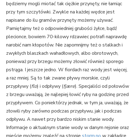
będziemy mogli miotać tak ciężkie przynęty, nie łamiąc
przy tym szczytówki. Zwykle na każdej wędce jest
napisane do ilu gramów przynęty możemy używać.
Pamiętajmy też o odpowiedniej grubości żyłce, bądź
plecionce, bowiem 70-kilowy rdzawiec potrafi naprawdę
narobić nam kłopotów. Nie zapomnijmy też o stalkach i
zwykłych blaszkach wahadłowych, albo obrotowych,
ponieważ przy brzegu możemy złowić również sporego
pstrąga. I jeszcze jedno. W fiordach raz wody jest więcej,
a raz mniej. Są to tak zwane pływy morskie, czyli
przypływy (
flo
) i odpływy (
fjære
). Specjaliści od połowów
z brzegu uważają, że najlepiej łowić ryby na godzinę przed
przypływem. Co poniektórzy jednak, w tym ja, uważają, że
złowili ryby zarówno podczas przypływu, jak i podczas
odpływu. A nawet przy bardzo niskim stanie wody.
Informacje o aktualnym stanie wody w danym rejonie oraz
mieście możemy znaleźć na stronie
storm.no
w zakładce