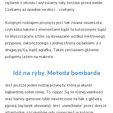
ciężarek z ołowiu i wyrzucamy cały zestaw przed siebie.
Czekamy aż opadnie na dno i… czekamy.
Kolejnym rodzajem przynęty jest tak zwana zawieszka,
czyli kilka haków z elementami bądź to kolorowymi, bądź
to błyszczącymi, które są dowiązane wzdłuż metrowego
przyponu, zakończonego z jednej strony ciężarkiem, a z
drugiej pętlą, bądź agrafką. Takim zestawem głównie
polujemy latem na makrele.
Idź na ryby. Metoda bombarda
Jest jeszcze jeden rodzaj przynęty, która ja akurat
najbardziej sobie cenię. To
ripper
. Są to różnej wielkości
oraz barwy gumowe rybki nawleczone na hak z główką
jigową (ciężarek ołowiany). Jest „uwielbiana” przez dorsze
atlantyckie, szczególnie gdy
ripper
jest w kolorze