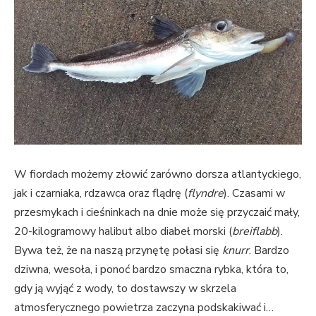
W fiordach możemy złowić zarówno dorsza atlantyckiego,
jak i czarniaka, rdzawca oraz flądrę (
flyndre
). Czasami w
przesmykach i cieśninkach na dnie może się przyczaić mały,
20-kilogramowy halibut albo diabeł morski (
breiflabb
).
Bywa też, że na naszą przynętę połasi się
knurr
. Bardzo
dziwna, wesoła, i ponoć bardzo smaczna rybka, która to,
gdy ją wyjąć z wody, to dostawszy w skrzela
atmosferycznego powietrza zaczyna podskakiwać i…