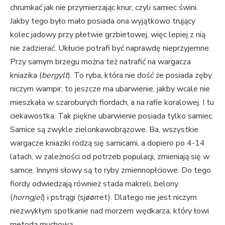
chrumkać jak nie przymierzając knur, czyli samiec świni.
Jakby tego było mało posiada ona wyjątkowo trujący
kolec jadowy przy płetwie grzbietowej, więc lepiej z nią
nie zadzierać. Ukłucie potrafi być naprawdę nieprzyjemne.
Przy samym brzegu można też natrafić na wargacza
kniazika (
bergylt
). To ryba, która nie dość że posiada zęby
niczym wampir, to jeszcze ma ubarwienie, jakby wcale nie
mieszkała w szaroburych fiordach, a na rafie koralowej. I tu
ciekawostka. Tak piękne ubarwienie posiada tylko samiec.
Samice są zwykle zielonkawobrązowe. Ba, wszystkie
wargacze kniaziki rodzą się samicami, a dopiero po 4-14
latach, w zależności od potrzeb populacji, zmieniają się w
samce. Innymi słowy są to ryby zmiennopłciowe. Do tego
fiordy odwiedzają również stada makreli, belony
(
horngjel
) i pstrągi (sjøørret). Dlatego nie jest niczym
niezwykłym spotkanie nad morzem wędkarza, który łowi
metodą muchową.