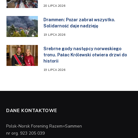
20 LIPCA 2026
Drammen: Pożar zabrał wszystko.
Solidarność daje nadzieję
19 LIPCA 2026
Srebrne gody następcy norweskiego
tronu. Pałac Królewski otwiera drzwi do
historii
19 LIPCA 2026
DANE KONTAKTOWE
Polsk-Norsk Forening Razem=Sammen
nr org. 923 205 039