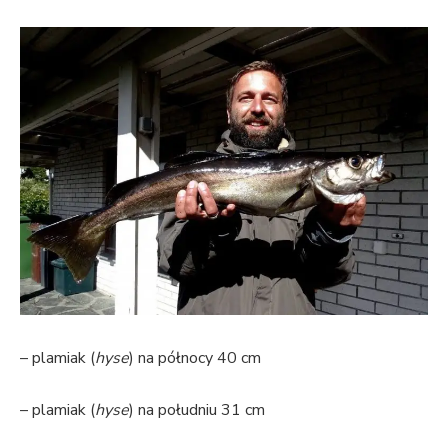
– plamiak (
hyse
) na północy 40 cm
– plamiak (
hyse
) na południu 31 cm