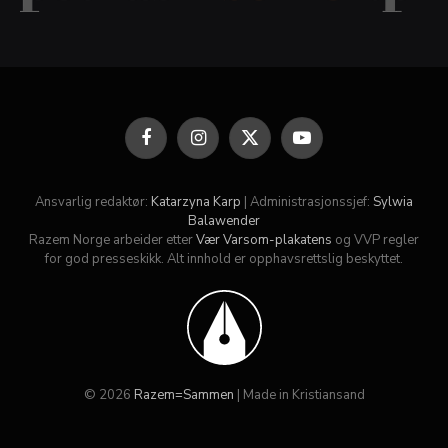
Facebook
Instagram
X
YouTube
(Twitter)
Ansvarlig redaktør:
Katarzyna Karp
| Administrasjonssjef:
Sylwia
Balawender
Razem Norge arbeider etter
Vær Varsom-plakatens
og VVP regler
for god presseskikk. Alt innhold er opphavsrettslig beskyttet.
© 2026
Razem=Sammen
| Made in Kristiansand