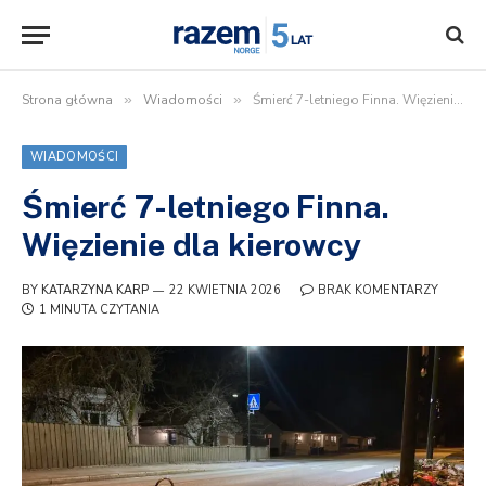
Strona główna
»
Wiadomości
»
Śmierć 7-letniego Finna. Więzienie dla kierowcy
WIADOMOŚCI
Śmierć 7-letniego Finna.
Więzienie dla kierowcy
BY
KATARZYNA KARP
22 KWIETNIA 2026
BRAK KOMENTARZY
1 MINUTA CZYTANIA