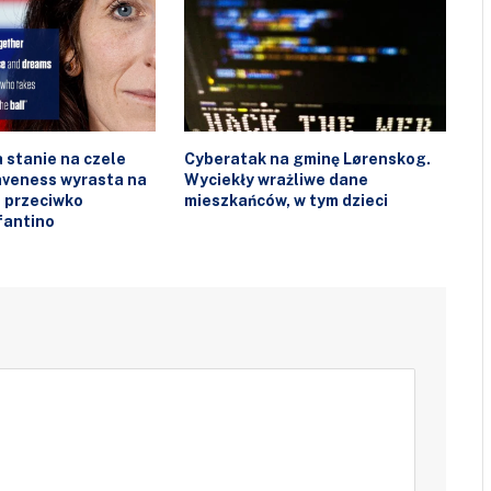
 stanie na czele
Cyberatak na gminę Lørenskog.
laveness wyrasta na
Wyciekły wrażliwe dane
 przeciwko
mieszkańców, w tym dzieci
fantino