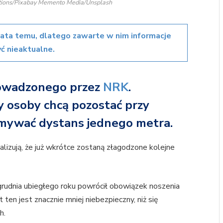
ections/Pixabay Memento Media/Unsplash
lata temu, dlatego zawarte w nim informacje
ć nieaktualne.
rowadzonego przez
NRK
.
y osoby chcą pozostać przy
ymywać dystans jednego metra.
alizują, że już wkrótce zostaną złagodzone kolejne
rudnia ubiegłego roku powrócił obowiązek noszenia
ten jest znacznie mniej niebezpieczny, niż się
h.