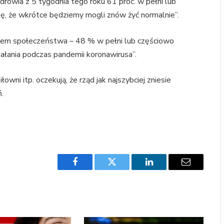
wia z 5 tygodnia tego roku 61 proc. ​​w pełni lub
ę, że wkrótce będziemy mogli znów żyć normalnie”.
ciem społeczeństwa – 48 % w pełni lub częściowo
ałania podczas pandemii koronawirusa”.
łowni itp. oczekują, że rząd jak najszybciej zniesie
ń.
Facebook
Twitter
LinkedIn
Email