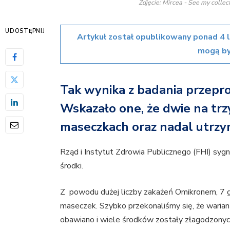
Zdjęcie: Mircea - See my coll
UDOSTĘPNIJ
Artykuł został opublikowany ponad 4 
mogą by
Tak wynika z badania przep
Wskazało one, że dwie na trz
maseczkach oraz nadal utrz
Rząd i Instytut Zdrowia Publicznego (FHI) sygn
środki.
Z powodu dużej liczby zakażeń Omikronem, 7 g
maseczek. Szybko przekonaliśmy się, że wariant 
obawiano i wiele środków zostały złagodzonyc