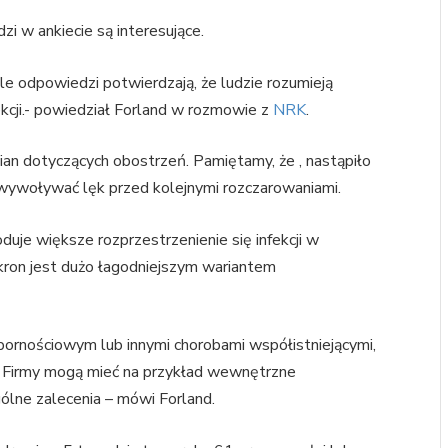
i w ankiecie są interesujące.
le odpowiedzi potwierdzają, że ludzie rozumieją
kcji.- powiedział Forland w rozmowie z
NRK
.
ian dotyczących obostrzeń. Pamiętamy, że , nastąpiło
 wywoływać lęk przed kolejnymi rozczarowaniami.
uje większe rozprzestrzenienie się infekcji w
kron jest dużo łagodniejszym wariantem
ornościowym lub innymi chorobami współistniejącymi,
 Firmy mogą mieć na przykład wewnętrzne
ólne zalecenia – mówi Forland.