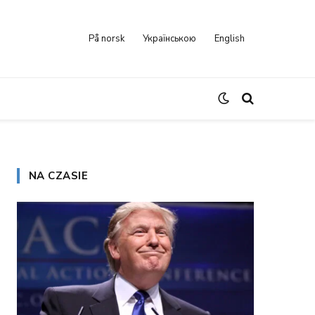
På norsk
Українською
English
NA CZASIE