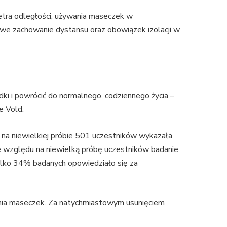
etra odległości, używania maseczek w
liwe zachowanie dystansu oraz obowiązek izolacji w
ki i powrócić do normalnego, codziennego życia –
e Vold.
na niewielkiej próbie 501 uczestników wykazała
e względu na niewielką próbę uczestników badanie
Tylko 34% badanych opowiedziało się za
nia maseczek. Za natychmiastowym usunięciem