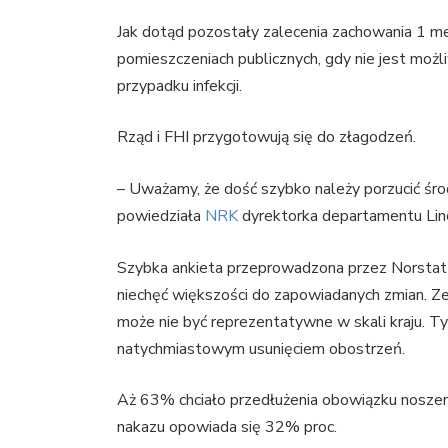
Jak dotąd pozostały zalecenia zachowania 1 m
pomieszczeniach publicznych, gdy nie jest moż
przypadku infekcji.
Rząd i FHI przygotowują się do złagodzeń.
– Uważamy, że dość szybko należy porzucić środ
powiedziała
NRK
dyrektorka departamentu Lin
Szybka ankieta przeprowadzona przez Norstat 
niechęć większości do zapowiadanych zmian. Z
może nie być reprezentatywne w skali kraju. 
natychmiastowym usunięciem obostrzeń.
Aż 63% chciało przedłużenia obowiązku nosze
nakazu opowiada się 32% proc.