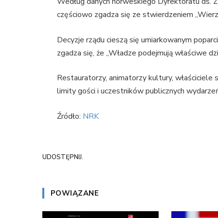
Według danych norweskiego Dyrektoratu ds. Zdro
częściowo zgadza się ze stwierdzeniem „Wierz
Decyzje rządu cieszą się umiarkowanym popar
zgadza się, że „Władze podejmują właściwe dzi
Restauratorzy, animatorzy kultury, właściciele si
limity gości i uczestników publicznych wydarze
Źródło:
NRK
UDOSTĘPNIJ.
POWIĄZANE