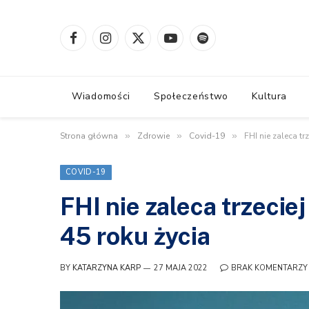
Facebook
Instagram
X
YouTube
Spotify
(Twitter)
Wiadomości
Społeczeństwo
Kultura
Strona główna
»
Zdrowie
»
Covid-19
»
FHI nie zaleca t
COVID-19
FHI nie zaleca trzecie
45 roku życia
BY
KATARZYNA KARP
27 MAJA 2022
BRAK KOMENTARZY