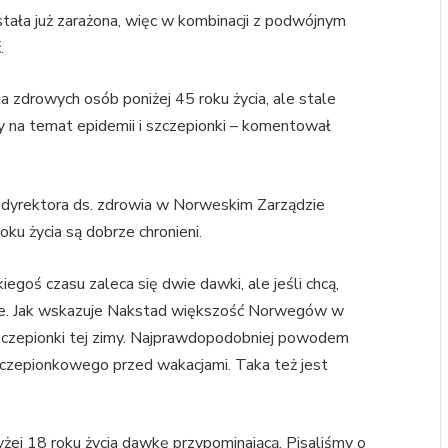
tała już zarażona, więc w kombinacji z podwójnym
.
a zdrowych osób poniżej 45 roku życia, ale stale
y na temat epidemii i szczepionki – komentował
dyrektora ds. zdrowia w Norweskim Zarządzie
oku życia są dobrze chronieni.
goś czasu zaleca się dwie dawki, ale jeśli chcą,
muje. Jak wskazuje Nakstad większość Norwegów w
szczepionki tej zimy. Najprawdopodobniej powodem
zczepionkowego przed wakacjami. Taka też jest
j 18 roku życia dawkę przypominającą. Pisaliśmy o