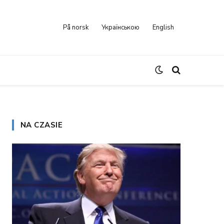
På norsk
Українською
English
NA CZASIE