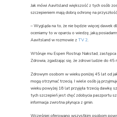
Jak mówi Aavitsland większość z tych osób zos
szczepieniem mają dobrą ochronę na przyszłość
– Wygląda na to, że nie będzie więcej dawek dl
oceniamy to w oparciu o wiedzę, jaką posiadam
Aavitsland w rozmowie z
TV 2
.
Wtóruje mu Espen Rostrup Nakstad, zastępca 
Zdrowia, zgadzając się, że zdrowi ludzie do 45 r
Zdrowym osobom w wieku poniżej 45 lat od jakie
mogą otrzymać trzecią. I wiele osób ją przyj
wieku powyżej 18 lat przyjęła trzecią dawkę 
tych szczepień jest chęć zdobycia paszportu s
informacja zwrotna płynąca z gmin.
Wcześniej oferowano wszystkim osobom powyże