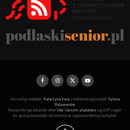
Facebook
Instagram
X
YouTube
(Twitter)
Ansvarlig redaktør:
Katarzyna Karp
| Administrasjonssjef:
Sylwia
Balawender
Razem Norge arbeider etter
Vær Varsom-plakatens
og VVP regler
for god presseskikk. Alt innhold er opphavsrettslig beskyttet.