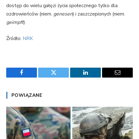
dostęp do wielu gałęzi życia społecznego tylko dla
ozdrowieńców (niem.
genesen
) i zaszczepionych (niem.
geimpft
).
Źródło:
NRK
Facebook
Twitter
LinkedIn
Email
POWIĄZANE