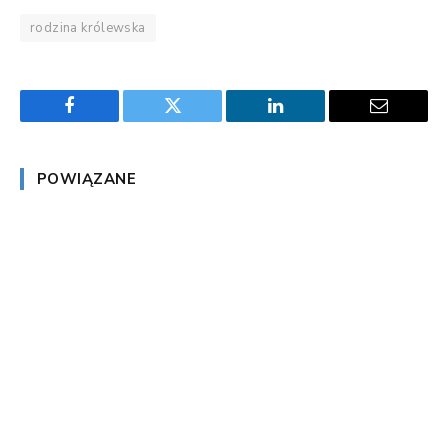
rodzina królewska
Facebook
Twitter
LinkedIn
Email
POWIĄZANE