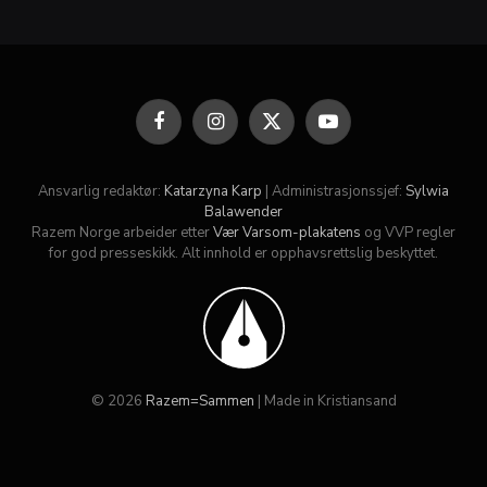
Facebook
Instagram
X
YouTube
(Twitter)
Ansvarlig redaktør:
Katarzyna Karp
| Administrasjonssjef:
Sylwia
Balawender
Razem Norge arbeider etter
Vær Varsom-plakatens
og VVP regler
for god presseskikk. Alt innhold er opphavsrettslig beskyttet.
© 2026
Razem=Sammen
| Made in Kristiansand