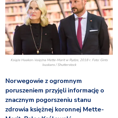
Książe Haakon i księżna Mette-Marit w Rydze, 2018 r. Foto: Gints
Ivuskans / Shutterstock
Norwegowie z ogromnym
poruszeniem przyjęli informację o
znacznym pogorszeniu stanu
zdrowia księżnej koronnej Mette-