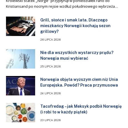
Królewski statek „Norge” przypłynął w poniedziałek rano do
Kristiansand po nocnym rejsie wzdłuż południowego wybrzeża…
Grill, słońce i smak lata. Dlaczego
mieszkańcy Norwegii kochają sezon
grillowy?
26 LIPCA 2026
Nie dla wszystkich wystarczy prądu?
Norwegia musi wybierać
25 LIPCA 2026
Norwegia objęta wyższym cłem niż Unia
Europejska. Powód? Praca przymusowa
24 LIPCA 2026
Tacofredag – jak Meksyk podbił Norwegię
(i robi to w każdy piątek)
23 LIPCA 2026