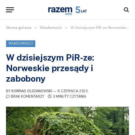
Strona główna
»
Wiadomości
»
W dzisiejszym PiR-ze: Norweskie przesądy i zabobony
WIADOMOŚCI
W dzisiejszym PiR-ze:
Norweskie przesądy i
zabobony
BY
KONRAD OLSZANOWSKI
8 CZERWCA 2023
BRAK KOMENTARZY
3 MINUTY CZYTANIA