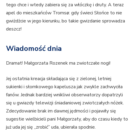
tego chce i wtedy zabiera się za włóczkę i druty. A teraz
apel do mieszkańców Tromsø: gdy świeci Słońce to nie
gwiżdżcie w jego kierunku, bo takie gwizdanie sprowadza
deszcz!
Wiadomość dnia
Dramat! Małgorzata Rozenek ma zwiotczałe nogi!
Jej ostatnia kreacja składająca się z zielonej, letniej
sukienki i słomkowego kapelusza jak zwykle zachwyciła
fanów. Jednak bardziej wnikliwi obserwatorzy dopatrzyli
się u gwiazdy telewizji śniadaniowej zwiotczałych nóżek.
Zdecydowanie brak im dawnej jędrności i pojawiły się
sugestie wielbicieli pani Małgorzaty, aby do czasu kiedy to
już uda jej się „zrobić” uda, ubierała spodnie.