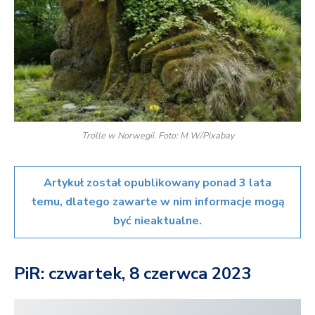
Trolle w Norwegii. Foto: M W/Pixabay
Artykuł został opublikowany ponad 3 lata
temu, dlatego zawarte w nim informacje mogą
być nieaktualne.
PiR: czwartek, 8 czerwca 2023