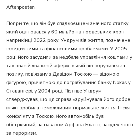
Aftenposten.
Попри те, що він був спадкоємцем значного статку,
який оцінювався у 60 мільйонів норвезьких крон
наприкінці 2022 року, Ундрум вів життя, позначене
юридичними та фінансовими проблемами. У 2005
році його засудили за недбале управління коштами у
так званій «валізній афері», в якій він поручився за
позику, пов’язану з Давідом Тоскою — відомою
фігурою, причетною до пограбування банку Nokas у
Ставангері, у 2004 році. Пізніше Ундрум
стверджував, що ця справа «зруйнувала його добре
ім’я» і зробила неможливим нормальне життя. Після
конфлікту з Тоскою, його автомобіль був
обстріляний, за наказом Арфана Бхатті, засудженого
за тероризм.