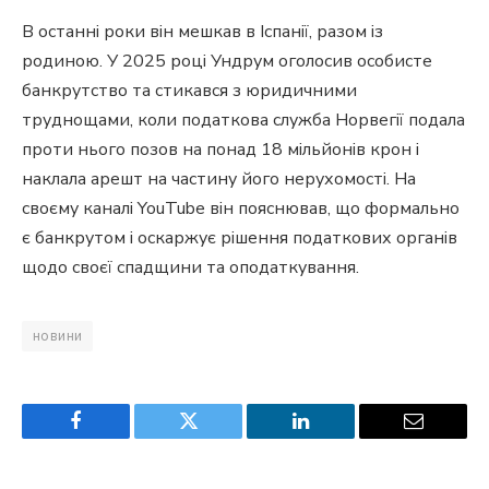
В останні роки він мешкав в Іспанії, разом із
родиною. У 2025 році Ундрум оголосив особисте
банкрутство та стикався з юридичними
труднощами, коли податкова служба Норвегії подала
проти нього позов на понад 18 мільйонів крон і
наклала арешт на частину його нерухомості. На
своєму каналі YouTube він пояснював, що формально
є банкрутом і оскаржує рішення податкових органів
щодо своєї спадщини та оподаткування.
новини
Facebook
Twitter
LinkedIn
Email