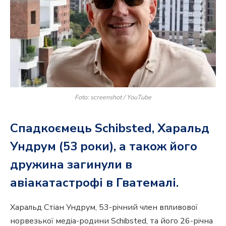
Foto: screenshot / YouTube
Спадкоємець Schibsted, Харальд
Ундрум (53 роки), а також його
дружина загинули в
авіакатастрофі в Гватемалі.
Харальд Стіан Ундрум, 53-річний член впливової
норвезької медіа-родини Schibsted, та його 26-річна