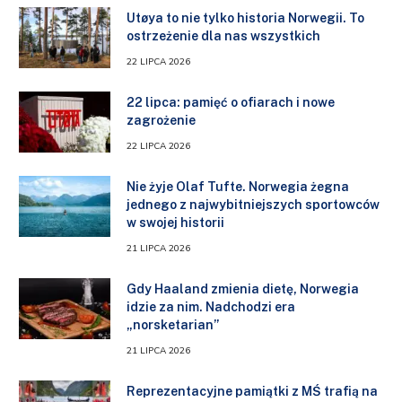
Utøya to nie tylko historia Norwegii. To
ostrzeżenie dla nas wszystkich
22 LIPCA 2026
22 lipca: pamięć o ofiarach i nowe
zagrożenie
22 LIPCA 2026
Nie żyje Olaf Tufte. Norwegia żegna
jednego z najwybitniejszych sportowców
w swojej historii
21 LIPCA 2026
Gdy Haaland zmienia dietę, Norwegia
idzie za nim. Nadchodzi era
„norsketarian”
21 LIPCA 2026
Reprezentacyjne pamiątki z MŚ trafią na