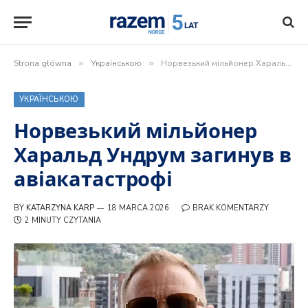
Strona główna
»
Українською
»
Норвезький мільйонер Харальд Ундрум загинув в авіакатастрофі
УКРАЇНСЬКОЮ
Норвезький мільйонер
Харальд Ундрум загинув в
авіакатастрофі
BY
KATARZYNA KARP
18 MARCA 2026
BRAK KOMENTARZY
2 MINUTY CZYTANIA