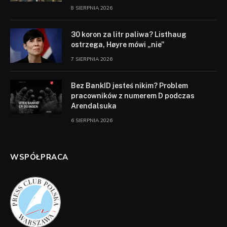
8 SIERPNIA 2026
30 koron za litr paliwa? Listhaug
ostrzega, Høyre mówi „nie”
7 SIERPNIA 2026
Bez BankID jesteś nikim? Problem
pracowników z numerem D podczas
Arendalsuka
6 SIERPNIA 2026
WSPÓŁPRACA