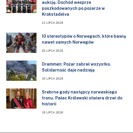
aukcję. Dochód wesprze
poszkodowanych po pożarze w
Krokstadelva
21 LIPCA 2026
10 stereotypów o Norwegach, które bawią
nawet samych Norwegów
20 LIPCA 2026
Drammen: Pożar zabrał wszystko.
Solidarność daje nadzieję
19 LIPCA 2026
Srebrne gody następcy norweskiego
tronu. Pałac Królewski otwiera drzwi do
historii
19 LIPCA 2026