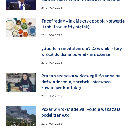
24 LIPCA 2026
Tacofredag – jak Meksyk podbił Norwegię
(i robi to w każdy piątek)
23 LIPCA 2026
„Gasiłem i modliłem się”. Człowiek, który
wrócił do domu po wielkim pożarze
23 LIPCA 2026
Praca sezonowa w Norwegii. Szansa na
doświadczenie, zarobek i pierwsze
zawodowe kontakty
23 LIPCA 2026
Pożar w Krokstadelva. Policja wskazała
podejrzanego
22 LIPCA 2026