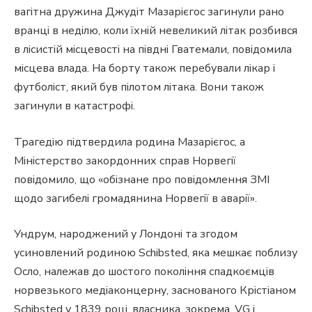
вагітна дружина Джудіт Мазарієгос загинули рано
вранці в неділю, коли їхній невеликий літак розбився
в лісистій місцевості на півдні Гватемали, повідомила
місцева влада. На борту також перебували лікар і
футболіст, який був пілотом літака. Вони також
загинули в катастрофі.
Трагедію підтвердила родина Мазарієгос, а
Міністерство закордонних справ Норвегії
повідомило, що «обізнане про повідомлення ЗМІ
щодо загибелі громадянина Норвегії в аварії».
Ундрум, народжений у Лондоні та згодом
усиновлений родиною Schibsted, яка мешкає поблизу
Осло, належав до шостого покоління спадкоємців
норвезького медіаконцерну, заснованого Крістіаном
Schibsted у 1839 році, власника, зокрема, VG і