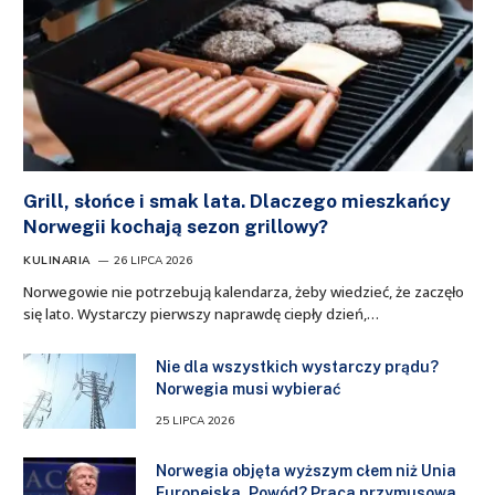
Grill, słońce i smak lata. Dlaczego mieszkańcy
Norwegii kochają sezon grillowy?
KULINARIA
26 LIPCA 2026
Norwegowie nie potrzebują kalendarza, żeby wiedzieć, że zaczęło
się lato. Wystarczy pierwszy naprawdę ciepły dzień,…
Nie dla wszystkich wystarczy prądu?
Norwegia musi wybierać
25 LIPCA 2026
Norwegia objęta wyższym cłem niż Unia
Europejska. Powód? Praca przymusowa