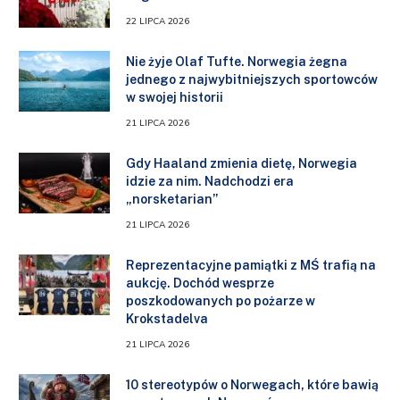
22 LIPCA 2026
Nie żyje Olaf Tufte. Norwegia żegna
jednego z najwybitniejszych sportowców
w swojej historii
21 LIPCA 2026
Gdy Haaland zmienia dietę, Norwegia
idzie za nim. Nadchodzi era
„norsketarian”
21 LIPCA 2026
Reprezentacyjne pamiątki z MŚ trafią na
aukcję. Dochód wesprze
poszkodowanych po pożarze w
Krokstadelva
21 LIPCA 2026
10 stereotypów o Norwegach, które bawią