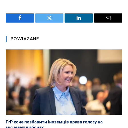
Facebook
Twitter
LinkedIn
Email
POWIĄZANE
FrP хоче позбавити іноземців права голосу на
місцевих виборах