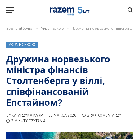
Strona główna
»
Українською
»
Дружина норвезького міністра фінансів Столтенберга у віллі, співфінансованій Епстайном?
УКРАЇНСЬКОЮ
Дружина норвезького
міністра фінансів
Столтенберга у віллі,
співфінансованій
Епстайном?
BY
KATARZYNA KARP
31 MARCA 2026
BRAK KOMENTARZY
3 MINUTY CZYTANIA