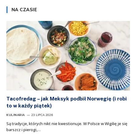
NA CZASIE
Tacofredag – jak Meksyk podbił Norwegię (i robi
to w każdy piątek)
KULINARIA
23 LIPCA 2026
Są tradycje, których nikt nie kwestionuje. W Polsce w Wigilię je się
barszcz i pierogi,…