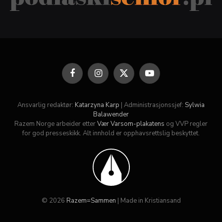
Facebook
Instagram
X
YouTube
(Twitter)
Ansvarlig redaktør:
Katarzyna Karp
| Administrasjonssjef:
Sylwia
Balawender
Razem Norge arbeider etter
Vær Varsom-plakatens
og VVP regler
for god presseskikk. Alt innhold er opphavsrettslig beskyttet.
© 2026
Razem=Sammen
| Made in Kristiansand