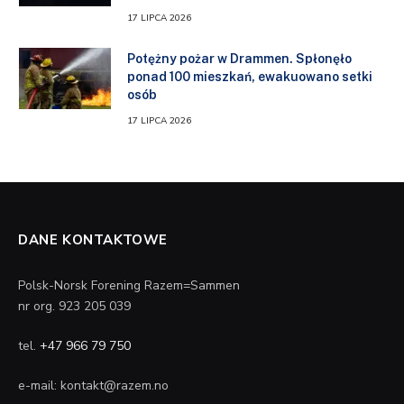
17 LIPCA 2026
Potężny pożar w Drammen. Spłonęło
ponad 100 mieszkań, ewakuowano setki
osób
17 LIPCA 2026
DANE KONTAKTOWE
Polsk-Norsk Forening Razem=Sammen
nr org. 923 205 039
tel.
+47 966 79 750
e-mail: kontakt@razem.no