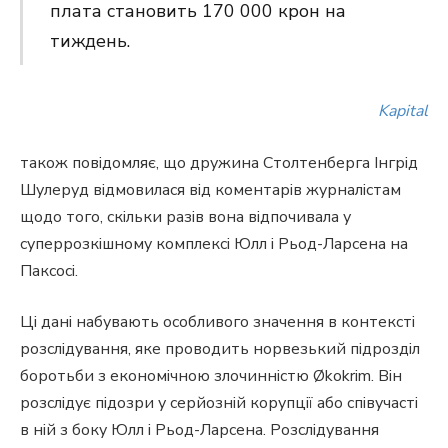
плата становить 170 000 крон на
тиждень.
Kapital
також повідомляє, що дружина Столтенберга Інгрід
Шулеруд відмовилася від коментарів журналістам
щодо того, скільки разів вона відпочивала у
суперрозкішному комплексі Юлл і Рьод-Ларсена на
Паксосі.
Ці дані набувають особливого значення в контексті
розслідування, яке проводить норвезький підрозділ
боротьби з економічною злочинністю Økokrim. Він
розслідує підозри у серйозній корупції або співучасті
в ній з боку Юлл і Рьод-Ларсена. Розслідування