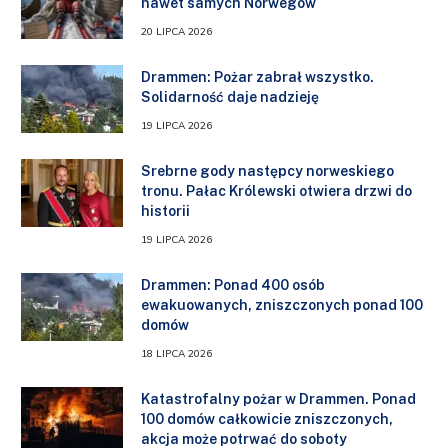
nawet samych Norwegów
20 LIPCA 2026
Drammen: Pożar zabrał wszystko.
Solidarność daje nadzieję
19 LIPCA 2026
Srebrne gody następcy norweskiego
tronu. Pałac Królewski otwiera drzwi do
historii
19 LIPCA 2026
Drammen: Ponad 400 osób
ewakuowanych, zniszczonych ponad 100
domów
18 LIPCA 2026
Katastrofalny pożar w Drammen. Ponad
100 domów całkowicie zniszczonych,
akcja może potrwać do soboty