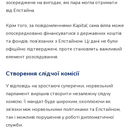
зосереджене на вигодах, які пара могла отримати
від Епстайна.
Крім того, за повідомленнями
Kapital
, сама вілла може
опосередковано фінансуватися з державних коштів
та фондів, пов’язаних з Епстайном. Ці дані не були
офіційно підтверджені, проте становлять важливий
елемент розслідування.
Створення слідчої комісії
У відповідь на зростаючі суперечки, норвезький
парламент вирішив створити незалежну слідчу
комісію. Її мандат буде широким, охоплюючи як
зв’язки між норвезькими політиками та Епстайном,
так і можливі порушення у роботі дипломатичної
служби.