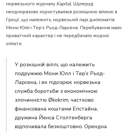
норвезького журналу
Kapital
, Шулеруд
неодноразово користувалася розкішною віллою в
Греції, що належить норвезькій парі дипломатів
Мони Юлл і Тер’є Рьод-Ларсена. Перебування мало
приватний характер і не передбачало жодної
оплати.
У розкішній віллі, що належить
подружжю Мони Юлл і Тер’є Рьод-
Ларсена, і як підозрює норвезька
служба боротьби з економічною
злочинністю Økokrim, частково
фінансована коштами Епстайна,
дружина Йенса Столтенберга
відпочивала безкоштовно. Орендна