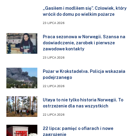
„Gasiłem i modliłem się”. Człowiek, który
wrócił do domu po wielkim pożarze
23 LIPCA 2026
Praca sezonowa w Norwegii. Szansa na
doświadczenie, zarobek i pierwsze
zawodowe kontakty
23 LIPCA 2026
Pożar w Krokstadelva. Policja wskazała
podejrzanego
22 LIPCA 2026
Utøya to nie tylko historia Norwegii. To
ostrzeżenie dla nas wszystkich
22 LIPCA 2026
22 lipca: pamięć o ofiarach i nowe
zagrożenie