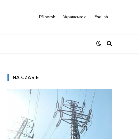
På norsk
Українською
English
NA CZASIE