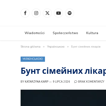
Facebook
Instagram
X
YouTube
Spotify
(Twitter)
Wiadomości
Społeczeństwo
Kultura
Strona główna
»
Українською
»
Бунт сімейних лікарів
УКРАЇНСЬКОЮ
Бунт сімейних ліка
BY
KATARZYNA KARP
9 LIPCA 2026
BRAK KOMENTARZY