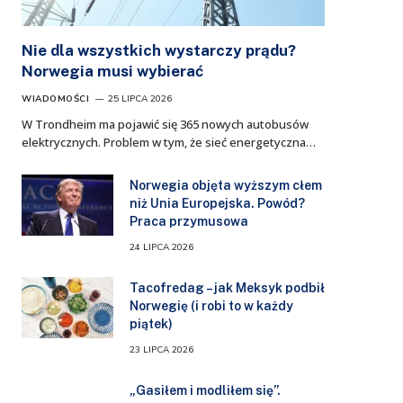
Nie dla wszystkich wystarczy prądu?
Norwegia musi wybierać
WIADOMOŚCI
25 LIPCA 2026
W Trondheim ma pojawić się 365 nowych autobusów
elektrycznych. Problem w tym, że sieć energetyczna…
Norwegia objęta wyższym cłem
niż Unia Europejska. Powód?
Praca przymusowa
24 LIPCA 2026
Tacofredag – jak Meksyk podbił
Norwegię (i robi to w każdy
piątek)
23 LIPCA 2026
„Gasiłem i modliłem się”.