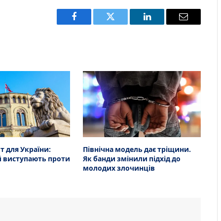
Facebook
Twitter
LinkedIn
Email
 для України:
Північна модель дає тріщини.
й виступають проти
Як банди змінили підхід до
молодих злочинців