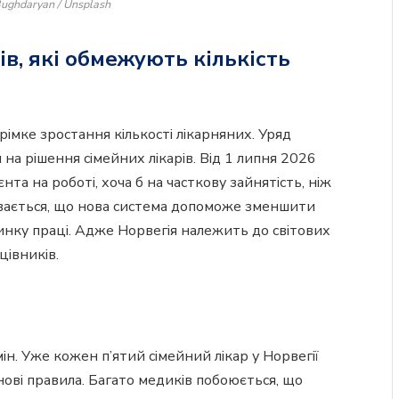
Bughdaryan / Unsplash
ів, які обмежують кількість
імке зростання кількості лікарняних. Уряд
 на рішення сімейних лікарів. Від 1 липня 2026
нта на роботі, хоча б на часткову зайнятість, ніж
вається, що нова система допоможе зменшити
нку праці. Адже Норвегія належить до світових
цівників.
н. Уже кожен п’ятий сімейний лікар у Норвегії
нові правила. Багато медиків побоюється, що