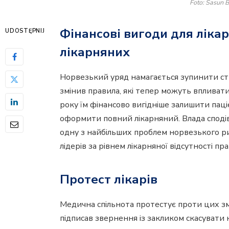
Foto: Sasun 
Фінансові вигоди для лікар
UDOSTĘPNIJ
лікарняних
Норвезький уряд намагається зупинити стр
змінив правила, які тепер можуть впливати
року їм фінансово вигідніше залишити паціє
оформити повний лікарняний. Влада споді
одну з найбільших проблем норвезького ри
лідерів за рівнем лікарняної відсутності пра
Протест лікарів
Медична спільнота протестує проти цих змі
підписав звернення із закликом скасувати 