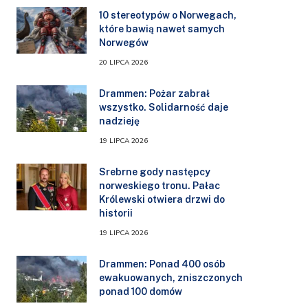
10 stereotypów o Norwegach,
które bawią nawet samych
Norwegów
20 LIPCA 2026
Drammen: Pożar zabrał
wszystko. Solidarność daje
nadzieję
19 LIPCA 2026
Srebrne gody następcy
norweskiego tronu. Pałac
Królewski otwiera drzwi do
historii
19 LIPCA 2026
Drammen: Ponad 400 osób
ewakuowanych, zniszczonych
ponad 100 domów