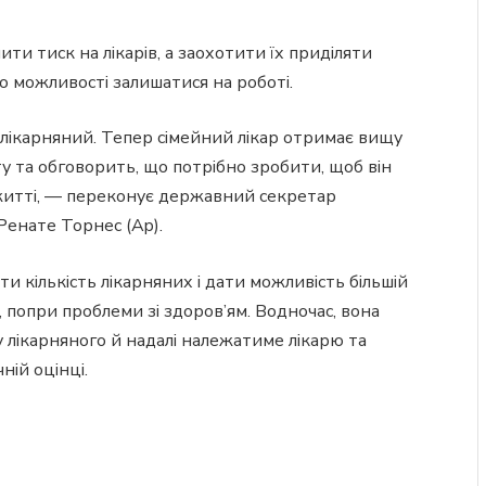
и тиск на лікарів, а заохотити їх приділяти
ого можливості залишатися на роботі.
лікарняний. Тепер сімейний лікар отримає вищу
ту та обговорить, що потрібно зробити, щоб він
житті, — переконує державний секретар
Ренате Торнес (Ap).
 кількість лікарняних і дати можливість більшій
, попри проблеми зі здоров’ям. Водночас, вона
 лікарняного й надалі належатиме лікарю та
ій оцінці.