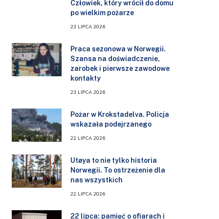
Człowiek, który wrócił do domu
po wielkim pożarze
23 LIPCA 2026
Praca sezonowa w Norwegii.
Szansa na doświadczenie,
zarobek i pierwsze zawodowe
kontakty
23 LIPCA 2026
Pożar w Krokstadelva. Policja
wskazała podejrzanego
22 LIPCA 2026
Utøya to nie tylko historia
Norwegii. To ostrzeżenie dla
nas wszystkich
22 LIPCA 2026
22 lipca: pamięć o ofiarach i