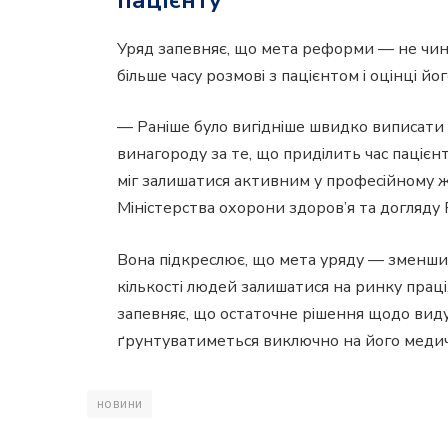
Уряд запевняє, що мета реформи — не чинит
більше часу розмові з пацієнтом і оцінці й
— Раніше було вигідніше швидко виписати 
винагороду за те, що приділить час пацієн
міг залишатися активним у професійному 
Міністерства охорони здоров’я та догляду 
Вона підкреслює, що мета уряду — зменшити
кількості людей залишатися на ринку праці
запевняє, що остаточне рішення щодо виду
ґрунтуватиметься виключно на його медичн
новини