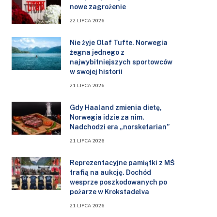
nowe zagrożenie
22 LIPCA 2026
Nie żyje Olaf Tufte. Norwegia
żegna jednego z
najwybitniejszych sportowców
w swojej historii
21 LIPCA 2026
Gdy Haaland zmienia dietę,
Norwegia idzie za nim.
Nadchodzi era „norsketarian”
21 LIPCA 2026
Reprezentacyjne pamiątki z MŚ
trafią na aukcję. Dochód
wesprze poszkodowanych po
pożarze w Krokstadelva
21 LIPCA 2026