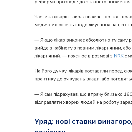
реформа призведе до значного зниження ї
Частина лікарів також вважає, що нові пр
медичних рішень щодо лікування пацієнтів
— Якщо лікар виконає абсолютно ту саму р
вийде з кабінету з повним лікарняним, аб
лікарняний, — пояснює в розмові з
NRK
сім
На його думку, лікарів поставили перед с
практику до очікувань влади, або погодять
— Я сам підрахував, що втрачу близько 160
відправляти хворих людей на роботу зарад
Уряд: нові ставки винагор
пацієнту