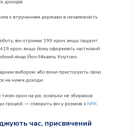
х доходів.
авила є втручанням держави в незалежність
.
оботу, він отримає 199 крон, якщо пацієнт
о 419 крон, якщо йому оформлять частковий
ейний лікар Йон-Міхаель Кнутсен.
кладним вибором: або вони пристосують свою
ся на нижчі доходи.
 тисяч крон на рік, оскільки не збираюся
и грошей, — говорить він у розмові з
NRK
.
оджують час, присвячений