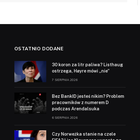
OSTATNIO DODANE
30 koron za litr paliwa? Listhaug
ostrzega, Høyre mówi „nie”
7 SIERPNIA 2026
Bez BankID jesteś nikim? Problem
pracowników z numerem D
podczas Arendalsuka
6 SIERPNIA 2026
Czy Norweżka stanie na czele