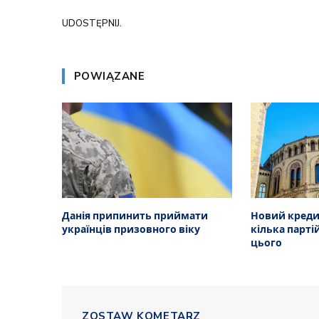
UDOSTĘPNIJ.
POWIĄZANE
Данія припинить приймати
Новий кредит
українців призовного віку
кілька парті
цього
ZOSTAW KOMETARZ