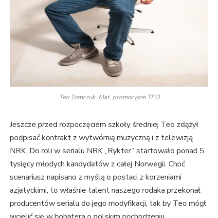
Teo Tomczuk. Mat. promocyjne TEO
Jeszcze przed rozpoczęciem szkoły średniej Teo zdążył
podpisać kontrakt z wytwórnią muzyczną i z telewizją
NRK. Do roli w serialu NRK „Rykter” startowało ponad 5
tysięcy młodych kandydatów z całej Norwegii. Choć
scenariusz napisano z myślą o postaci z korzeniami
azjatyckimi, to właśnie talent naszego rodaka przekonał
producentów serialu do jego modyfikacji, tak by Teo mógł
wcielić się w bohatera o polskim pochodzeniu.