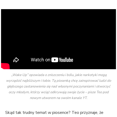
„Wake Up” opowiada o zniszczeniu i bólu, jakie narkotyki mogą
wyrządzić najbliższym i tobie. Tą piosenką chcę zainspirować ludzi do
głębszego zastanowienia się nad własnymi poczynaniami i otworzyć
oczy młodym, którzy wciąż odkrywają swoje życie – pisze Teo pod
nowym utworem na swoim kanale YT.
Skąd tak trudny temat w piosence? Teo przyznaje, że