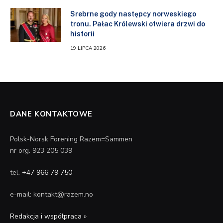
Srebrne gody następcy norweskiego
tronu. Pałac Królewski otwiera drzwi do
historii
19 LIPCA 2026
DANE KONTAKTOWE
Polsk-Norsk Forening Razem=Sammen
nr org. 923 205 039
tel.
+47 966 79 750
e-mail: kontakt@razem.no
Redakcja i współpraca »