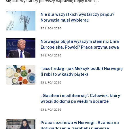
się lato. Wystarczy pierwszy naprawdę ciepły dzień,…
Nie dla wszystkich wystarczy prądu?
Norwegia musi wybierać
25 LIPCA 2026
Norwegia objęta wyższym cłem niż Unia
Europejska. Powód? Praca przymusowa
24 LIPCA 2026
Tacofredag – jak Meksyk podbił Norwegię
(i robi to w każdy piątek)
23 LIPCA 2026
„Gasiłem i modliłem się”. Człowiek, który
wrócił do domu po wielkim pożarze
23 LIPCA 2026
Praca sezonowa w Norwegii. Szansa na
doświadczenie, zarobek i pierwsze