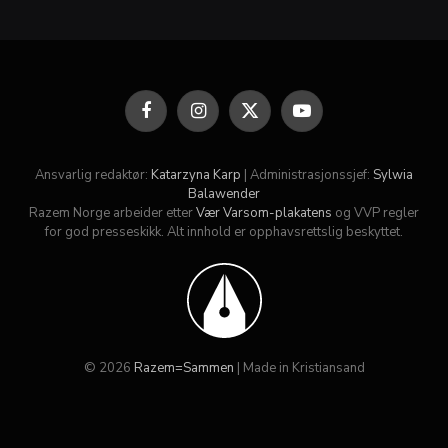
Facebook
Instagram
X
YouTube
(Twitter)
Ansvarlig redaktør:
Katarzyna Karp
| Administrasjonssjef:
Sylwia
Balawender
Razem Norge arbeider etter
Vær Varsom-plakatens
og VVP regler
for god presseskikk. Alt innhold er opphavsrettslig beskyttet.
© 2026
Razem=Sammen
| Made in Kristiansand