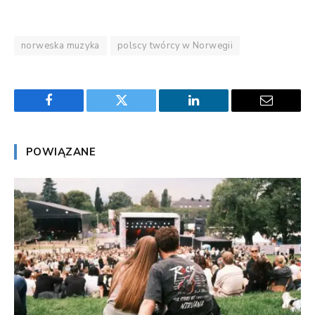
norweska muzyka
polscy twórcy w Norwegii
Facebook
Twitter
LinkedIn
Email
POWIĄZANE