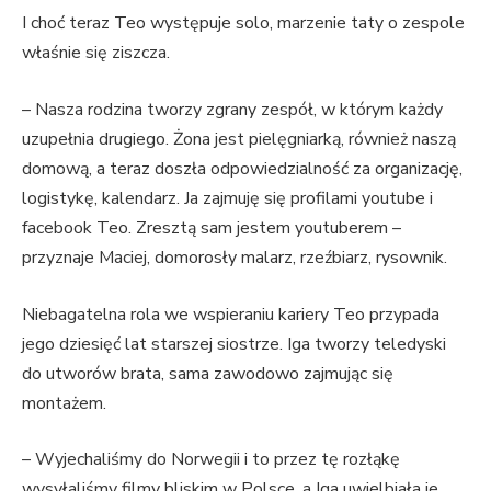
I choć teraz Teo występuje solo, marzenie taty o zespole
właśnie się ziszcza.
– Nasza rodzina tworzy zgrany zespół, w którym każdy
uzupełnia drugiego. Żona jest pielęgniarką, również naszą
domową, a teraz doszła odpowiedzialność za organizację,
logistykę, kalendarz. Ja zajmuję się profilami youtube i
facebook Teo. Zresztą sam jestem youtuberem –
przyznaje Maciej, domorosły malarz, rzeźbiarz, rysownik.
Niebagatelna rola we wspieraniu kariery Teo przypada
jego dziesięć lat starszej siostrze. Iga tworzy teledyski
do utworów brata, sama zawodowo zajmując się
montażem.
– Wyjechaliśmy do Norwegii i to przez tę rozłąkę
wysyłaliśmy filmy bliskim w Polsce, a Iga uwielbiała je