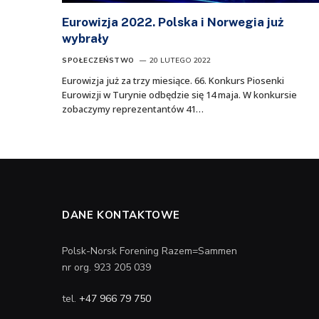
Eurowizja 2022. Polska i Norwegia już
wybrały
SPOŁECZEŃSTWO
20 LUTEGO 2022
Eurowizja już za trzy miesiące. 66. Konkurs Piosenki
Eurowizji w Turynie odbędzie się 14 maja. W konkursie
zobaczymy reprezentantów 41…
DANE KONTAKTOWE
Polsk-Norsk Forening Razem=Sammen
nr org. 923 205 039
tel.
+47 966 79 750