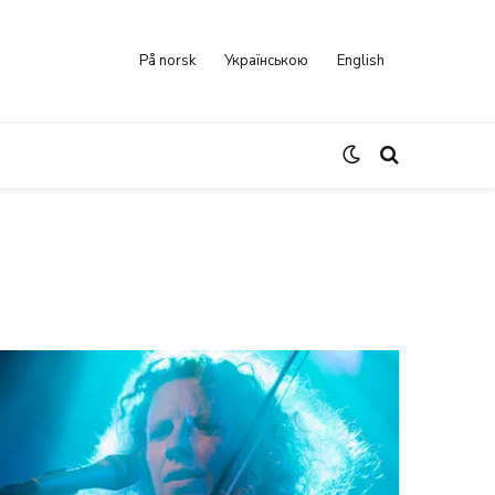
På norsk
Українською
English