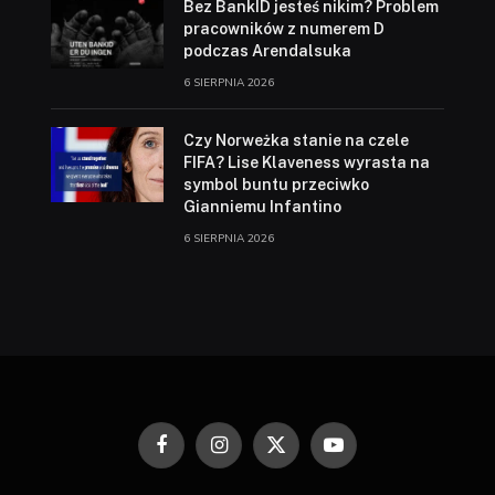
Bez BankID jesteś nikim? Problem
pracowników z numerem D
podczas Arendalsuka
6 SIERPNIA 2026
Czy Norweżka stanie na czele
FIFA? Lise Klaveness wyrasta na
symbol buntu przeciwko
Gianniemu Infantino
6 SIERPNIA 2026
Facebook
Instagram
X
YouTube
(Twitter)