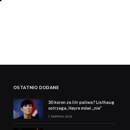
OSTATNIO DODANE
30 koron za litr paliwa? Listhaug
ostrzega, Høyre mówi „nie”
7 SIERPNIA 2026