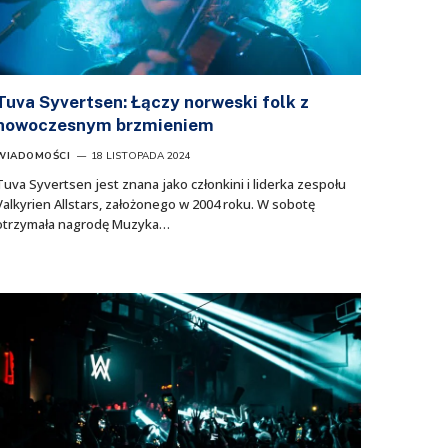
Tuva Syvertsen: Łączy norweski folk z
nowoczesnym brzmieniem
WIADOMOŚCI
18 LISTOPADA 2024
Tuva Syvertsen jest znana jako członkini i liderka zespołu
Valkyrien Allstars, założonego w 2004 roku. W sobotę
otrzymała nagrodę Muzyka…