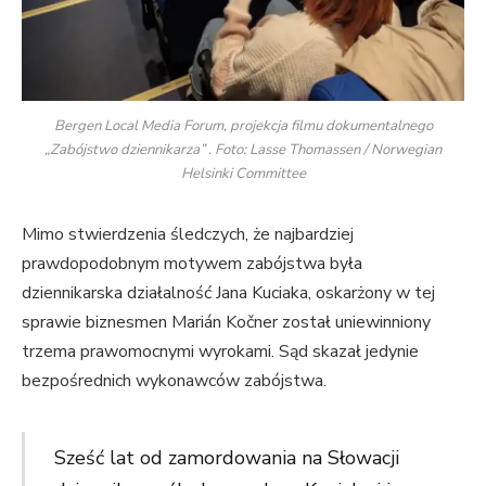
Bergen Local Media Forum, projekcja filmu dokumentalnego
„Zabójstwo dziennikarza” . Foto: Lasse Thomassen / Norwegian
Helsinki Committee
Mimo stwierdzenia śledczych, że najbardziej
prawdopodobnym motywem zabójstwa była
dziennikarska działalność Jana Kuciaka, oskarżony w tej
sprawie biznesmen Marián Kočner został uniewinniony
trzema prawomocnymi wyrokami. Sąd skazał jedynie
bezpośrednich wykonawców zabójstwa.
Sześć lat od zamordowania na Słowacji