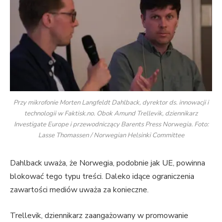
Przy mikrofonie Morten Langfeldt Dahlback, dyrektor ds. innowacji i
technologii w Faktisk.no. Obok Amund Trellevik, dziennikarz
Investigate Europe i przewodniczący Barents Press Norwegia. Foto:
Lasse Thomassen / Norwegian Helsinki Committee
Dahlback uważa, że Norwegia, podobnie jak UE, powinna
blokować tego typu treści. Daleko idące ograniczenia
zawartości mediów uważa za konieczne.
Trellevik, dziennikarz zaangażowany w promowanie