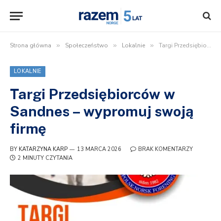
Strona główna
»
Społeczeństwo
»
Lokalnie
»
Targi Przedsiębiorców w Sandnes – wypromuj swoją firmę
LOKALNIE
Targi Przedsiębiorców w
Sandnes – wypromuj swoją
firmę
BY
KATARZYNA KARP
13 MARCA 2026
BRAK KOMENTARZY
2 MINUTY CZYTANIA