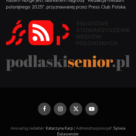
Razem Norge jest laureatem nagrody "Redakcja medium
polonijnego 2025", przyznawanej przez Press Club Polska.
Facebook
Instagram
X
YouTube
(Twitter)
Ansvarlig redaktør:
Katarzyna Karp
| Administrasjonssjef:
Sylwia
Balawender