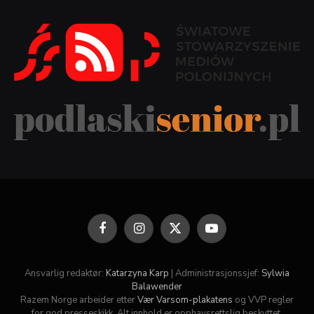
Facebook
Instagram
X
YouTube
(Twitter)
Ansvarlig redaktør:
Katarzyna Karp
| Administrasjonssjef:
Sylwia
Balawender
Razem Norge arbeider etter
Vær Varsom-plakatens
og VVP regler
for god presseskikk. Alt innhold er opphavsrettslig beskyttet.