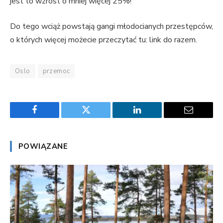
jest to wzrost o mniej więcej 25%!
Do tego wciąż powstają gangi młodocianych przestępców,
o których więcej możecie przeczytać tu: link do razem.
Oslo
przemoc
Facebook
Twitter
LinkedIn
Email
POWIĄZANE