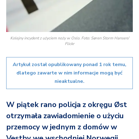
Kolejny incydent z użyciem noży w Oslo. Foto: Søren Storm Hansen/
Flickr
Artykuł został opublikowany ponad 1 rok temu,
dlatego zawarte w nim informacje mogą być
nieaktualne.
W piątek rano policja z okręgu Øst
otrzymała zawiadomienie o użyciu
przemocy w jednym z domów w
Vestby we wschodniej Norwegii.