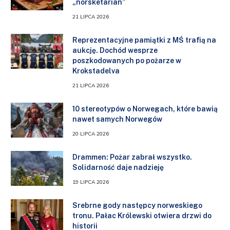
„norsketarian”
21 LIPCA 2026
Reprezentacyjne pamiątki z MŚ trafią na
aukcję. Dochód wesprze
poszkodowanych po pożarze w
Krokstadelva
21 LIPCA 2026
10 stereotypów o Norwegach, które bawią
nawet samych Norwegów
20 LIPCA 2026
Drammen: Pożar zabrał wszystko.
Solidarność daje nadzieję
19 LIPCA 2026
Srebrne gody następcy norweskiego
tronu. Pałac Królewski otwiera drzwi do
historii