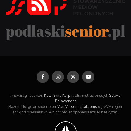
Facebook
Instagram
X
YouTube
(Twitter)
Ansvarlig redaktør:
Katarzyna Karp
| Administrasjonssjef:
Sylwia
Balawender
Razem Norge arbeider etter
Vær Varsom-plakatens
og VVP regler
for god presseskikk. Alt innhold er opphavsrettslig beskyttet.