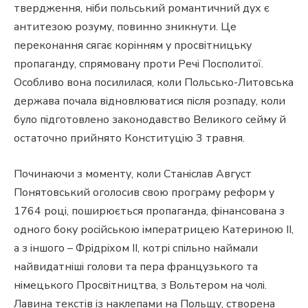
твердження, ніби польський романтичний дух є
антитезою розуму, повинно зникнути. Це
переконання сягає корінням у просвітницьку
пропаганду, спрямовану проти Речі Посполитої.
Особливо вона посилилася, коли Польсько-Литовська
держава почала відновлюватися після розпаду, коли
було підготовлено законодавство Великого сейму й
остаточно прийнято Конституцію 3 травня.
Починаючи з моменту, коли Станіслав Август
Понятовський оголосив свою програму реформ у
1764 році, поширюється пропаганда, фінансована з
одного боку російською імператрицею Катериною ІІ,
а з іншого – Фрідріхом ІІ, котрі спільно наймали
найвидатніші голови та пера французького та
німецького Просвітництва, з Вольтером на чолі.
Лавина текстів із наклепами на Польщу, створена