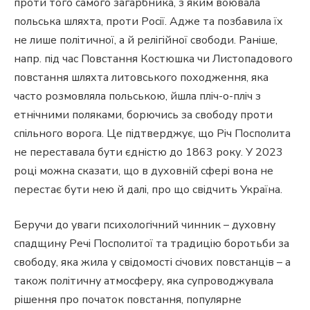
проти того самого загарбника, з яким воювала
польська шляхта, проти Росії. Адже та позбавила їх
не лише політичної, а й релігійної свободи. Раніше,
напр. під час Повстання Костюшка чи Листопадового
повстання шляхта литовського походження, яка
часто розмовляла польською, йшла пліч-о-пліч з
етнічними поляками, борючись за свободу проти
спільного ворога. Це підтверджує, що Річ Посполита
не переставала бути єдністю до 1863 року. У 2023
році можна сказати, що в духовній сфері вона не
перестає бути нею й далі, про що свідчить Україна.
Беручи до уваги психологічний чинник – духовну
спадщину Речі Посполитої та традицію боротьби за
свободу, яка жила у свідомості січових повстанців – а
також політичну атмосферу, яка супроводжувала
рішення про початок повстання, популярне