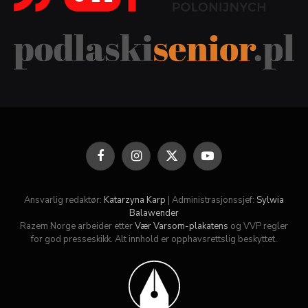
Facebook
Instagram
X
YouTube
(Twitter)
Ansvarlig redaktør:
Katarzyna Karp
| Administrasjonssjef:
Sylwia
Balawender
Razem Norge arbeider etter
Vær Varsom-plakatens
og VVP regler
for god presseskikk. Alt innhold er opphavsrettslig beskyttet.