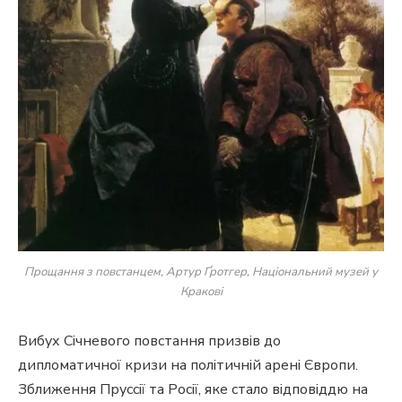
Прощання з повстанцем, Артур Ґротгер, Національний музей у
Кракові
Вибух Січневого повстання призвів до
дипломатичної кризи на політичній арені Європи.
Зближення Пруссії та Росії, яке стало відповіддю на