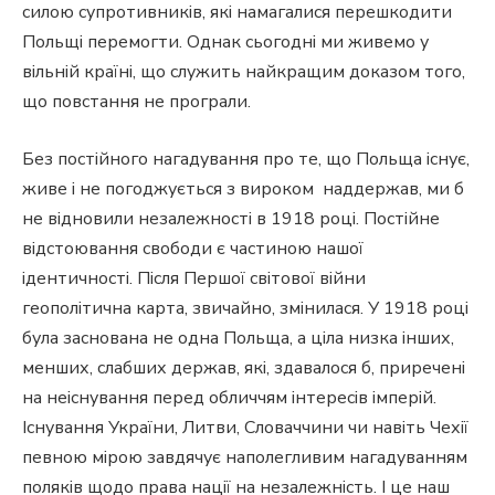
силою супротивників, які намагалися перешкодити
Польщі перемогти. Однак сьогодні ми живемо у
вільній країні, що служить найкращим доказом того,
що повстання не програли.
Без постійного нагадування про те, що Польща існує,
живе і не погоджується з вироком наддержав, ми б
не відновили незалежності в 1918 році. Постійне
відстоювання свободи є частиною нашої
ідентичності. Після Першої світової війни
геополітична карта, звичайно, змінилася. У 1918 році
була заснована не одна Польща, а ціла низка інших,
менших, слабших держав, які, здавалося б, приречені
на неіснування перед обличчям інтересів імперій.
Існування України, Литви, Словаччини чи навіть Чехії
певною мірою завдячує наполегливим нагадуванням
поляків щодо права нації на незалежність. І це наш