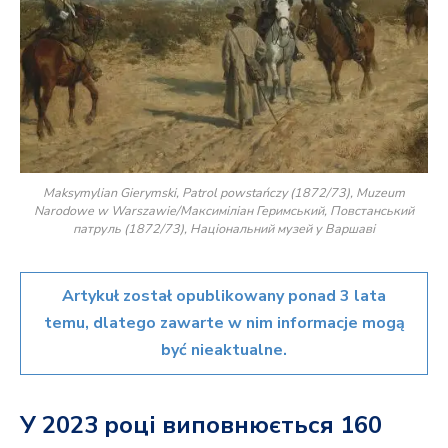
Maksymylian Gierymski, Patrol powstańczy (1872/73), Muzeum
Narodowe w Warszawie/Максиміліан Геримський, Повстанський
патруль (1872/73), Національний музей у Варшаві
Artykuł został opublikowany ponad 3 lata
temu, dlatego zawarte w nim informacje mogą
być nieaktualne.
У 2023 році виповнюється 160