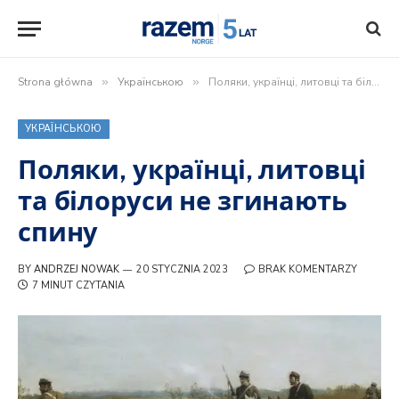
Strona główna
»
Українською
»
Поляки, українці, литовці та білоруси не згинають спину
УКРАЇНСЬКОЮ
Поляки, українці, литовці
та білоруси не згинають
спину
BY
ANDRZEJ NOWAK
20 STYCZNIA 2023
BRAK KOMENTARZY
7 MINUT CZYTANIA