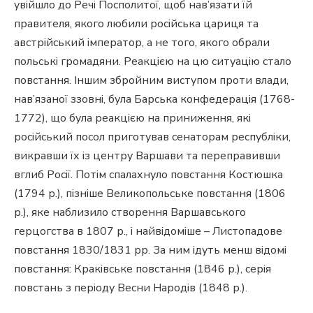
увійшло до Речі Посполитої, щоб нав’язати їй
правителя, якого любили російська цариця та
австрійський імператор, а не того, якого обрали
польські громадяни. Реакцією на цю ситуацію стало
повстання. Іншим збройним виступом проти влади,
нав’язаної ззовні, була Барська конфедерація (1768-
1772), що була реакцією на приниження, які
російський посол приготував сенаторам республіки,
викравши їх із центру Варшави та переправивши
вглиб Росії. Потім спалахнуло повстання Костюшка
(1794 р.), пізніше Великопольське повстання (1806
р.), яке наблизило створення Варшавського
герцогства в 1807 р., і найвідоміше – Листопадове
повстання 1830/1831 рр. За ним ідуть менш відомі
повстання: Краківське повстання (1846 р.), серія
повстань з періоду Весни Народів (1848 р.).