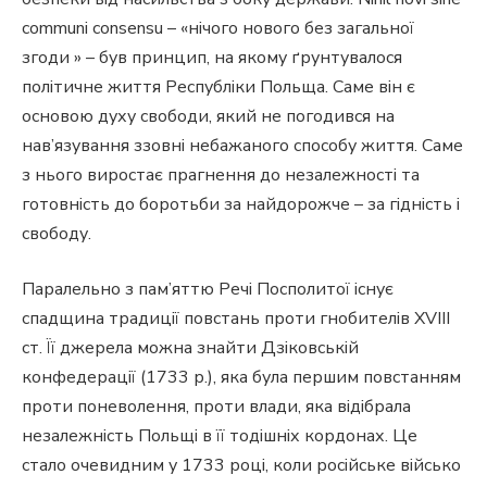
communi consensu – «нічого нового без загальної
згоди » – був принцип, на якому ґрунтувалося
політичне життя Республіки Польща. Саме він є
основою духу свободи, який не погодився на
нав’язування ззовні небажаного способу життя. Саме
з нього виростає прагнення до незалежності та
готовність до боротьби за найдорожче – за гідність і
свободу.
Паралельно з пам’яттю Речі Посполитої існує
спадщина традиції повстань проти гнобителів XVIII
ст. Її джерела можна знайти Дзіковській
конфедерації (1733 р.), яка була першим повстанням
проти поневолення, проти влади, яка відібрала
незалежність Польщі в її тодішніх кордонах. Це
стало очевидним у 1733 році, коли російське військо