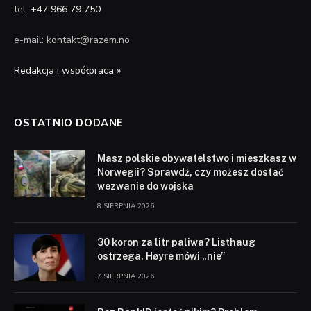
tel.
+47 966 79 750
e-mail: kontakt@razem.no
Redakcja i współpraca »
OSTATNIO DODANE
Masz polskie obywatelstwo i mieszkasz w
Norwegii? Sprawdź, czy możesz dostać
wezwanie do wojska
8 SIERPNIA 2026
30 koron za litr paliwa? Listhaug
ostrzega, Høyre mówi „nie”
7 SIERPNIA 2026