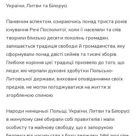
України, Литви та Білорусі.
Панівним аспектом, озираючись понад триста років
існування Речі Посполитої, коли її населяли та спів
творили близько десяти поколінь громадян,
залишається традиція свободи й громадянства, яку
сформували понад двісті сеймів та тисячі зборів.
Глибоке коріння цієї традиції призвело до того, що
люди, які черпали духовні здобутки Польсько-
Литовської держави, виховані оповіданнями своїх
предків, не могли погоджуватися на життя зі
згорбленою спиною.
Народи нинішньої Польщі, України, Литви та Білорусі
в минулому самі обирали собі правителів і мали
особисту та майнову свободу, що є запорукою
безпеки від насильства з боку держави. Nihil novi sine