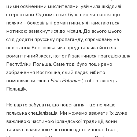
цими освіченими мислителями, увічнила шкідливі
стереотипи. Одним із них було переконання, що
поляки – божевільні романтики, які намагаються
мотикою замахнутися до місяця. До всього цього
слід додати прусську пропаганду, спрямовану на
повстання Костюшка, яка представляла його як
романтичний жест, котрий закінчився трагедією для
Республіки Польща. Саме тоді було поширено
зображення Костюшка, який падає, нібито
вимовляючи слова
Finis Poloniae!
, тобто «кінець
Польщі!».
Не варто забувати, що повстання – це не лише
польська спеціалізація. Ми можемо вважати їх дуже
важливою частиною ірландської традиції, вони
також є важливою частиною ідентичності Італії,