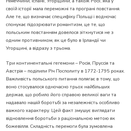
Німеччини, Іспанії, Угорщини, а також Росії, яка у
своїй історії мала переможні та програні повстання.
Але те, що визначає специфіку Польщі і водночас
спонукає підозрювати романтизм, це те, що
польським повстанням довелося зіткнутися не з
одним противником, як це було в Ірландії чи
Угорщині, а відразу з трьома.
Три континентальні гегемони – Росія, Пруссія та
Австрія – поділили Річ Посполиту в 1772-1795 роках.
Важливість польського питання полягає в тому, що
воно стосувалося одночасно трьох найбільших
держав, що робило його справою великої ваги та
надавало нашій боротьбі за незалежність особливо
важкого характеру. Цей факт змушує виглядати
відновлення боротьби з раціональною метою як
божевілля. Складність перемоги була зумовлена