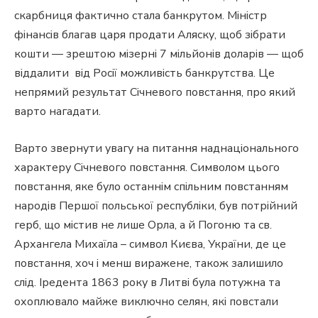
скарбниця фактично стала банкрутом. Міністр
фінансів благав царя продати Аляску, щоб зібрати
кошти — зрештою мізерні 7 мільйонів доларів — щоб
віддалити від Росії можливість банкрутства. Це
непрямий результат Січневого повстання, про який
варто нагадати.
Варто звернути увагу на питання наднаціонального
характеру Січневого повстання. Символом цього
повстання, яке було останнім спільним повстанням
народів Першої польської республіки, був потрійний
герб, що містив не лише Орла, а й Погоню та св.
Архангела Михаїла – символ Києва, України, де це
повстання, хоч і менш виражене, також залишило
слід. Іредента 1863 року в Литві була потужна та
охоплювало майже виключно селян, які повстали