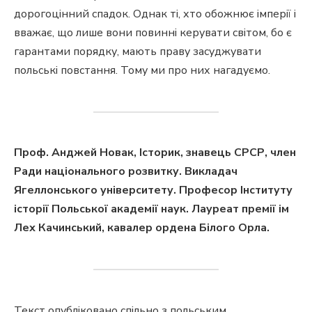
дорогоцінний спадок. Однак ті, хто обожнює імперії і
вважає, що лише вони повинні керувати світом, бо є
гарантами порядку, мають праву засуджувати
польські повстання. Тому ми про них нагадуємо.
Проф. Анджей Новак, Історик, знавець СРСР, член
Ради національного розвитку. Викладач
Ягеллонського університету. Професор Інституту
історії Польської академії наук. Лауреат премії ім
Лех Качинський, кавалер ордена Білого Орла.
Текст опубліковано спільно з польським