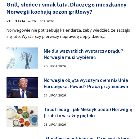
Grill, słońce i smak lata. Dlaczego mieszkańcy
Norwegii kochają sezon grillowy?
KULINARIA
26 LIPCA 2026
Norwegowie nie potrzebują kalendarza, żeby wiedzieć, że zaczęło
się lato. Wystarczy pierwszy naprawdę ciepły dzień,…
Nie dla wszystkich wystarczy prądu?
Norwegia musi wybierać
25 LIPCA 2026
Norwegia objęta wyższym cłem niż Unia
Europejska. Powód? Praca przymusowa
24 LIPCA 2026
Tacofredag – jak Meksyk podbił Norwegię
(i robi to w każdy piątek)
23 LIPCA 2026
„Gasiłem i modliłem się”. Człowiek, który