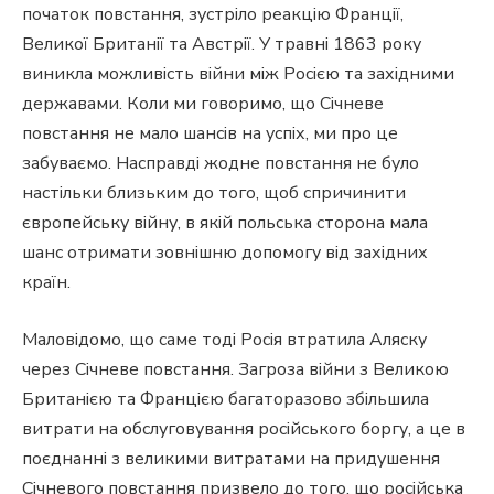
початок повстання, зустріло реакцію Франції,
Великої Британії та Австрії. У травні 1863 року
виникла можливість війни між Росією та західними
державами. Коли ми говоримо, що Січневе
повстання не мало шансів на успіх, ми про це
забуваємо. Насправді жодне повстання не було
настільки близьким до того, щоб спричинити
європейську війну, в якій польська сторона мала
шанс отримати зовнішню допомогу від західних
країн.
Маловідомо, що саме тоді Росія втратила Аляску
через Січневе повстання. Загроза війни з Великою
Британією та Францією багаторазово збільшила
витрати на обслуговування російського боргу, а це в
поєднанні з великими витратами на придушення
Січневого повстання призвело до того, що російська