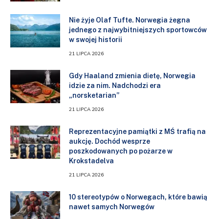
Nie żyje Olaf Tufte. Norwegia żegna
jednego z najwybitniejszych sportowców
w swojej historii
21 LIPCA 2026
Gdy Haaland zmienia dietę, Norwegia
idzie za nim. Nadchodzi era
„norsketarian”
21 LIPCA 2026
Reprezentacyjne pamiątki z MŚ trafią na
aukcję. Dochód wesprze
poszkodowanych po pożarze w
Krokstadelva
21 LIPCA 2026
10 stereotypów o Norwegach, które bawią
nawet samych Norwegów