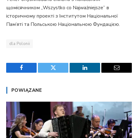
щомісячником „Wszystko co Najważniejsze” в
історичному проекті з Інститутом Національної
Пам’яті та Польською Національною Фундацією.
dla Polonii
Facebook
Twitter
LinkedIn
Email
POWIĄZANE