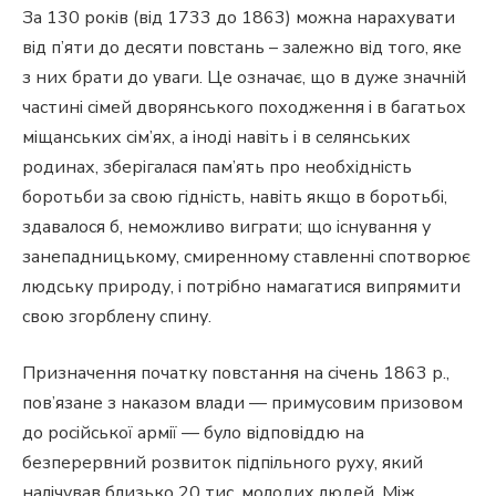
За 130 років (від 1733 до 1863) можна нарахувати
від п’яти до десяти повстань – залежно від того, яке
з них брати до уваги. Це означає, що в дуже значній
частині сімей дворянського походження і в багатьох
міщанських сім’ях, а іноді навіть і в селянських
родинах, зберігалася пам’ять про необхідність
боротьби за свою гідність, навіть якщо в боротьбі,
здавалося б, неможливо виграти; що існування у
занепадницькому, смиренному ставленні спотворює
людську природу, і потрібно намагатися випрямити
свою згорблену спину.
Призначення початку повстання на січень 1863 р.,
пов’язане з наказом влади — примусовим призовом
до російської армії — було відповіддю на
безперервний розвиток підпільного руху, який
налічував близько 20 тис. молодих людей. Між