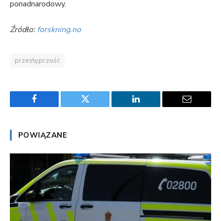
ponadnarodowy.
Źródło:
forskning.no
przestępczość
Facebook
Twitter
LinkedIn
Email
POWIĄZANE