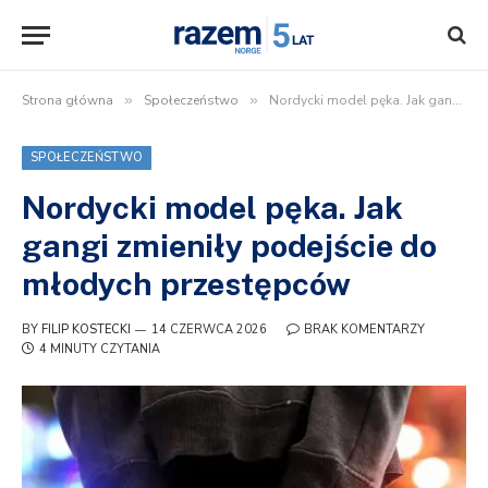
Strona główna
»
Społeczeństwo
»
Nordycki model pęka. Jak gangi zmieniły podejście do młodych przestępców
SPOŁECZEŃSTWO
Nordycki model pęka. Jak
gangi zmieniły podejście do
młodych przestępców
BY
FILIP KOSTECKI
14 CZERWCA 2026
BRAK KOMENTARZY
4 MINUTY CZYTANIA