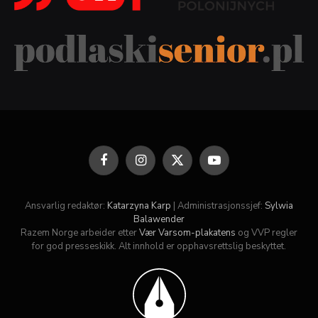
Facebook
Instagram
X
YouTube
(Twitter)
Ansvarlig redaktør:
Katarzyna Karp
| Administrasjonssjef:
Sylwia
Balawender
Razem Norge arbeider etter
Vær Varsom-plakatens
og VVP regler
for god presseskikk. Alt innhold er opphavsrettslig beskyttet.