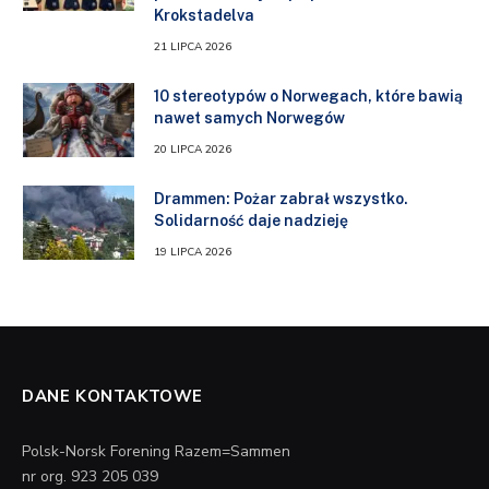
Krokstadelva
21 LIPCA 2026
10 stereotypów o Norwegach, które bawią
nawet samych Norwegów
20 LIPCA 2026
Drammen: Pożar zabrał wszystko.
Solidarność daje nadzieję
19 LIPCA 2026
DANE KONTAKTOWE
Polsk-Norsk Forening Razem=Sammen
nr org. 923 205 039