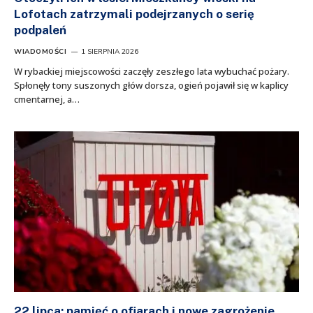
Lofotach zatrzymali podejrzanych o serię
podpaleń
WIADOMOŚCI
1 SIERPNIA 2026
W rybackiej miejscowości zaczęły zeszłego lata wybuchać pożary.
Spłonęły tony suszonych głów dorsza, ogień pojawił się w kaplicy
cmentarnej, a…
22 lipca: pamięć o ofiarach i nowe zagrożenie