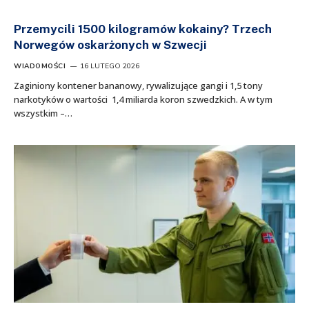
Przemycili 1500 kilogramów kokainy? Trzech
Norwegów oskarżonych w Szwecji
WIADOMOŚCI
16 LUTEGO 2026
Zaginiony kontener bananowy, rywalizujące gangi i 1,5 tony
narkotyków o wartości 1,4 miliarda koron szwedzkich. A w tym
wszystkim –…