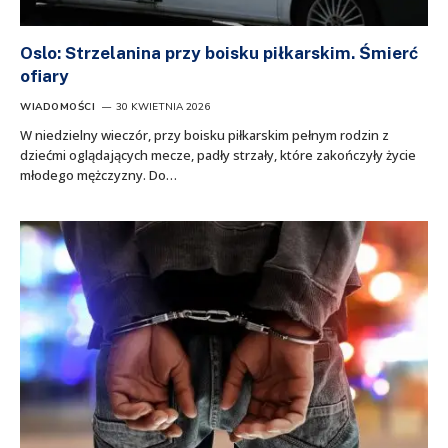
Oslo: Strzelanina przy boisku piłkarskim. Śmierć
ofiary
WIADOMOŚCI
30 KWIETNIA 2026
W niedzielny wieczór, przy boisku piłkarskim pełnym rodzin z
dziećmi oglądających mecze, padły strzały, które zakończyły życie
młodego mężczyzny. Do…