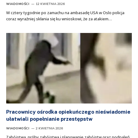
WIADOMOŚCI
12 KWIETNIA 2026
W cztery tygodnie po zamachu na ambasadę USA w Oslo policja
coraz wyraźniej skłania się ku wnioskowi, że za atakiem…
Pracownicy ośrodka opiekuńczego nieświadomie
ułatwiali popełnianie przestępstw
WIADOMOŚCI
2 KWIETNIA 2026
Zabójstwa, próby zabójstwa i planowanie zabójstw oraz podpaleń