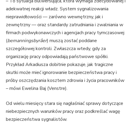
– To sytuacja bulwersująca, która wymaga zdecydowanej i
adekwatnej reakcji władz. System sygnalizowania
nieprawidłowości — zarówno wewnętrzny, jak i
zewnętrzny — oraz standardy zatrudniania i zwalniania w
firmach podwykonawczych i agencjach pracy tymczasowej
(
bemanningsbyråer
) muszą zostać poddane
szczegółowej kontroli. Zwłaszcza wtedy, gdy za
organizację pracy odpowiadają państwowe spółki.
Przykład Arkadiusza dobitnie pokazuje, jak tragiczne
skutki może mieć ignorowanie bezpieczeństwa pracy i
próby oszczędzania kosztem zdrowia i życia pracowników
– mówi Ewelina Baj (Venstre).
Od wielu miesięcy stara się nagłaśniać sprawy dotyczące
niebezpiecznych warunków pracy oraz podkreślać wagę
bezpieczeństwa sygnalistów.