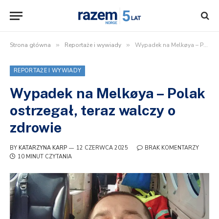
Strona główna
»
Reportaże i wywiady
»
Wypadek na Melkøya – Polak ostrzegał, teraz walczy o zdrowie
REPORTAŻE I WYWIADY
Wypadek na Melkøya – Polak
ostrzegał, teraz walczy o
zdrowie
BY
KATARZYNA KARP
12 CZERWCA 2025
BRAK KOMENTARZY
10 MINUT CZYTANIA