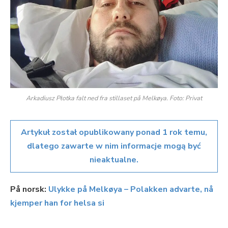
Arkadiusz Płotka falt ned fra stillaset på Melkøya. Foto: Privat
Artykuł został opublikowany ponad 1 rok temu,
dlatego zawarte w nim informacje mogą być
nieaktualne.
På norsk:
Ulykke på Melkøya – Polakken advarte, nå
kjemper han for helsa si