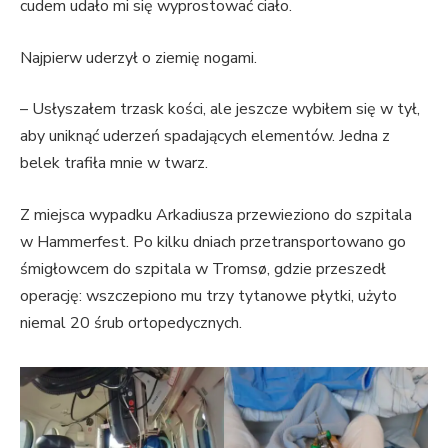
cudem udało mi się wyprostować ciało.
Najpierw uderzył o ziemię nogami.
– Usłyszałem trzask kości, ale jeszcze wybiłem się w tył,
aby uniknąć uderzeń spadających elementów. Jedna z
belek trafiła mnie w twarz.
Z miejsca wypadku Arkadiusza przewieziono do szpitala
w Hammerfest. Po kilku dniach przetransportowano go
śmigłowcem do szpitala w Tromsø, gdzie przeszedł
operację: wszczepiono mu trzy tytanowe płytki, użyto
niemal 20 śrub ortopedycznych.