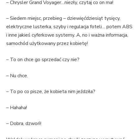
– Chrysler Grand Voyager…niezły, czytaj co on ma!
– Siedem miejsc, przebieg – dziewięćdziesiąt tysięcy,
elektryczne lusterka, szyby i regulacja foteli… potem ABS
i inne jakieś cyferkowe systemy. A, no i ważna informacja,
samochód użytkowany przez kobietę!
– To on chce go sprzedać czy nie?
– Nu chce.
– To po co pisze, że kobieta nim jeździła?
– Hahaha!
– Dobra, dzwoń!