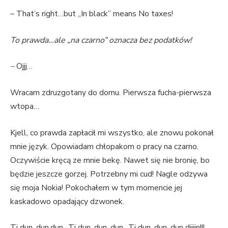
– That’s right…but „In black” means No taxes!
To prawda…ale „na czarno” oznacza bez podatków!
–
Ojjj…
Wracam zdruzgotany do domu. Pierwsza fucha-pierwsza
wtopa…
Kjell, co prawda zapłacił mi wszystko, ale znowu pokonał
mnie język. Opowiadam chłopakom o pracy na czarno.
Oczywiście kręcą ze mnie bekę. Nawet się nie bronię, bo
będzie jeszcze gorzej. Potrzebny mi cud! Nagle odzywa
się moja Nokia! Pokochałem w tym momencie jej
kaskadowo opadający dzwonek.
Ti dun, dun,dun.. Ti dun, dun, dun.. Ti dun, dun, dun diiiin!!!