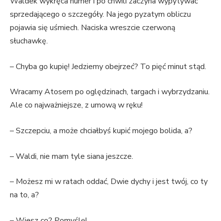
Waldek wykręca numer i po chwili zaczyna wypytywać
sprzedającego o szczegóły. Na jego pyzatym obliczu
pojawia się uśmiech. Naciska wreszcie czerwoną
słuchawkę.
– Chyba go kupię! Jedziemy obejrzeć? To pięć minut stąd.
Wracamy Atosem po oględzinach, targach i wybrzydzaniu.
Ale co najważniejsze, z umową w ręku!
– Szczepciu, a może chciałbyś kupić mojego bolida, a?
– Waldi, nie mam tyle siana jeszcze.
– Możesz mi w ratach oddać, Dwie dychy i jest twój, co ty
na to, a?
– Wiesz co? Pomyślę!