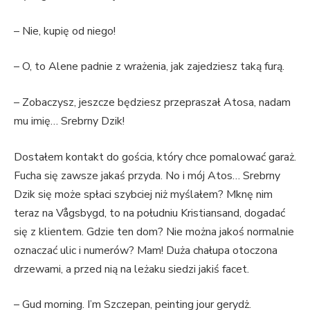
– Nie, kupię od niego!
– O, to Alene padnie z wrażenia, jak zajedziesz taką furą.
– Zobaczysz, jeszcze będziesz przepraszał Atosa, nadam
mu imię… Srebrny Dzik!
Dostałem kontakt do gościa, który chce pomalować garaż.
Fucha się zawsze jakaś przyda. No i mój Atos… Srebrny
Dzik się może spłaci szybciej niż myślałem? Mknę nim
teraz na Vågsbygd, to na południu Kristiansand, dogadać
się z klientem. Gdzie ten dom? Nie można jakoś normalnie
oznaczać ulic i numerów? Mam! Duża chałupa otoczona
drzewami, a przed nią na leżaku siedzi jakiś facet.
– Gud morning. I’m Szczepan, peinting jour gerydż.