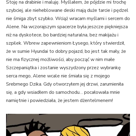
Stoję na drabinie i maluję. Myślałem, że pójdzie mi trochę
szybciej, ale nieheblowane deski mają duże tarcie i pędzel
nie śmiga zbyt szybko. Wciąż wracam myślami i sercem do
Alene. Na wczorajszym spacerze była jeszcze piękniejsza
niż na dyskotece, bo bardziej naturalna, bez makijażu i
szpilek. Wbrew zapewnieniom Łysego, który stwierdził,
że w sumie Hyundai to dobry pojazd, bo jest tak mały, że
nie ma fizycznej możliwości, aby począć w nim małe
Szczepaniątka i zostanie wyszydzony przez wybrankę
serca mego, Alene wcale nie śmiała się z mojego
Srebrnego Dzika. Gdy otworzyłem jej drzwi, zarumieniła
się, a gdy wsiadłem do samochodu… pocałowała mnie
namiętnie i powiedziała, że jestem dżentelmenem!