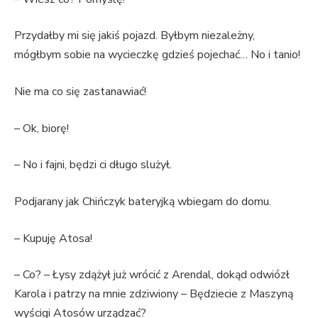
Przydałby mi się jakiś pojazd. Byłbym niezależny,
mógłbym sobie na wycieczkę gdzieś pojechać… No i tanio!
Nie ma co się zastanawiać!
– Ok, biorę!
– No i fajni, będzi ci długo slużył.
Podjarany jak Chińczyk bateryjką wbiegam do domu.
– Kupuję Atosa!
– Co? – Łysy zdążył już wrócić z Arendal, dokąd odwiózł
Karola i patrzy na mnie zdziwiony – Będziecie z Maszyną
wyścigi Atosów urządzać?