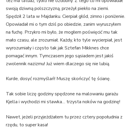
też ma tatuaż, tylko nie ozdobny. Z tego co mi opowiadał
swoją dziwną polszczyzną, przeżył piekło na ziemi.
Spędził 2 lata w Majdanku. Cierpiał głód, zimno i poniżenie.
Opowiadał mi o tym dziś po obiedzie, zanim wyruszyłem
na fuchę. Przykro mi było, że mogłem poświęcić mu tak
mało czasu, ale zrozumiał. Każdy, kto tyle wycierpiał, jest
wyrozumiały i często tak jak Sztefan Mikknes chce
pomagać innym. Tymczasem jego sąsiadem jest jakiś
zwolennik nazizmu! Już wiem dlaczego się nie lubią.
Kurde, dosyć rozmyślań! Muszę skończyć tę ścianę.
Tak sobie liczę godziny spędzone na malowaniu garażu
Kjella i wychodzi mi stawka… trzysta noków na godzinę!
Nawet, jeżeli przyjeżdżałem tu przez cztery popołudnia z
rzędu, to super kasa!