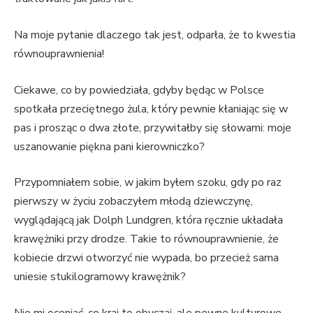
Na moje pytanie dlaczego tak jest, odparła, że to kwestia
równouprawnienia!
Ciekawe, co by powiedziała, gdyby będąc w Polsce
spotkała przeciętnego żula, który pewnie kłaniając się w
pas i prosząc o dwa złote, przywitałby się słowami: moje
uszanowanie piękna pani kierowniczko?
Przypomniałem sobie, w jakim byłem szoku, gdy po raz
pierwszy w życiu zobaczyłem młodą dziewczynę,
wyglądającą jak Dolph Lundgren, która ręcznie układała
krawężniki przy drodze. Takie to równouprawnienie, że
kobiecie drzwi otworzyć nie wypada, bo przecież sama
uniesie stukilogramowy krawężnik?
Nie mi oceniać, co kraj to obyczaj, ale pewne kulturowe