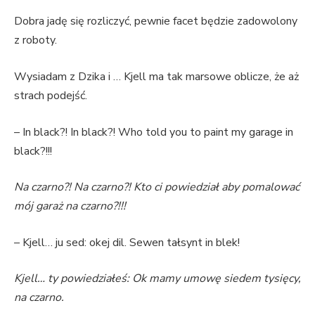
Dobra jadę się rozliczyć, pewnie facet będzie zadowolony
z roboty.
Wysiadam z Dzika i … Kjell ma tak marsowe oblicze, że aż
strach podejść.
– In black?! In black?! Who told you to paint my garage in
black?!!!
Na czarno?! Na czarno?! Kto ci powiedział aby pomalować
mój garaż na czarno?!!!
– Kjell… ju sed: okej dil. Sewen tałsynt in blek!
Kjell… ty powiedziałeś: Ok mamy umowę siedem tysięcy,
na czarno.