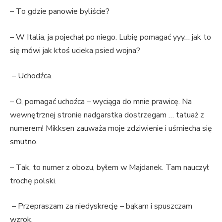
– To gdzie panowie byliście?
– W Italia, ja pojechał po niego. Lubię pomagać yyy… jak to
się mówi jak ktoś ucieka psied wojna?
– Uchodźca.
– O, pomagać uchoźca – wyciąga do mnie prawicę. Na
wewnętrznej stronie nadgarstka dostrzegam … tatuaż z
numerem! Mikksen zauważa moje zdziwienie i uśmiecha się
smutno.
– Tak, to numer z obozu, byłem w Majdanek. Tam nauczył
trochę polski.
– Przepraszam za niedyskrecję – bąkam i spuszczam
wzrok.