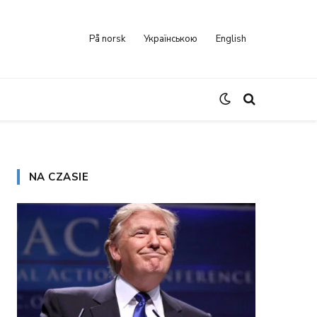
På norsk
Українською
English
NA CZASIE