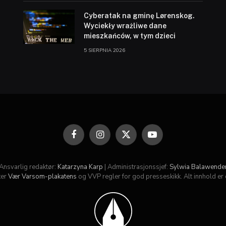
Cyberatak na gminę Lørenskog.
Wyciekły wrażliwe dane
mieszkańców, w tym dzieci
5 SIERPNIA 2026
Facebook
Instagram
X
YouTube
(Twitter)
Ansvarlig redaktør:
Katarzyna Karp
| Administrasjonssjef:
Sylwia Balawende
ter
Vær Varsom-plakatens
og VVP regler for god presseskikk. Alt innhold er 