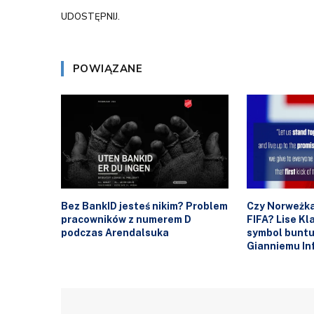
UDOSTĘPNIJ.
POWIĄZANE
Bez BankID jesteś nikim? Problem
Czy Norweżka
pracowników z numerem D
FIFA? Lise K
podczas Arendalsuka
symbol buntu
Gianniemu In