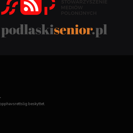
r
opphavsrettslig beskyttet.