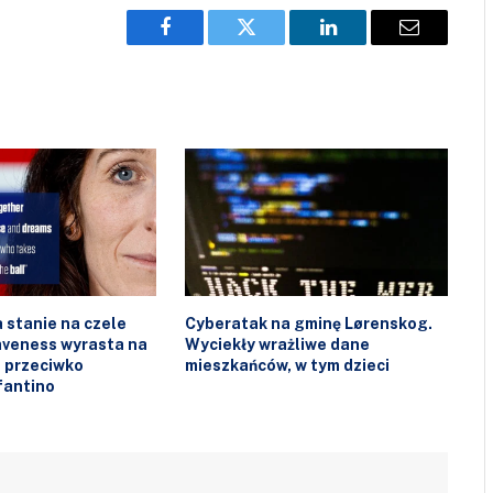
Facebook
Twitter
LinkedIn
Email
 stanie na czele
Cyberatak na gminę Lørenskog.
laveness wyrasta na
Wyciekły wrażliwe dane
 przeciwko
mieszkańców, w tym dzieci
fantino