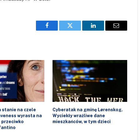
Facebook
Twitter
LinkedIn
Email
 stanie na czele
Cyberatak na gminę Lørenskog.
laveness wyrasta na
Wyciekły wrażliwe dane
 przeciwko
mieszkańców, w tym dzieci
fantino