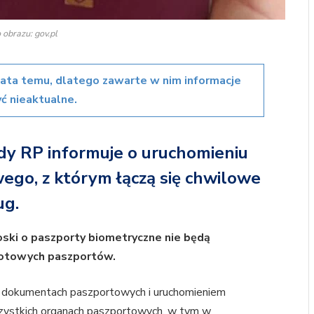
 obrazu: gov.pl
lata temu, dlatego zawarte w nim informacje
ć nieaktualne.
y RP informuje o uruchomieniu
go, z którym łączą się chwilowe
ug.
oski o paszporty biometryczne nie będą
gotowych paszportów.
 dokumentach paszportowych i uruchomieniem
ystkich organach paszportowych, w tym w