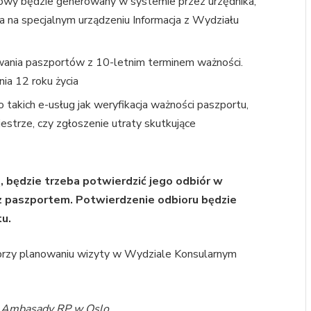
wy będzie generowany w systemie przez urzędnika,
 na specjalnym urządzeniu Informacja z Wydziału
wania paszportów z 10-letnim terminem ważności.
ia 12 roku życia
takich e-usług jak weryfikacja ważności paszportu,
strze, czy zgłoszenie utraty skutkujące
, będzie trzeba potwierdzić jego odbiór w
z paszportem. Potwierdzenie odbioru będzie
u.
 przy planowaniu wizyty w Wydziale Konsularnym
o Ambasady RP w Oslo.