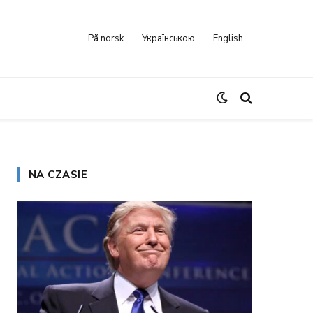
På norsk
Українською
English
NA CZASIE