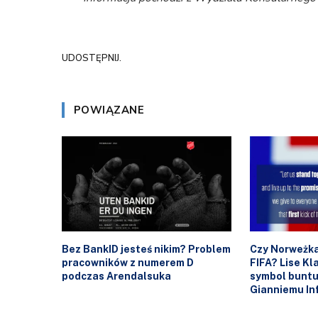
UDOSTĘPNIJ.
POWIĄZANE
Bez BankID jesteś nikim? Problem
Czy Norweżka
pracowników z numerem D
FIFA? Lise K
podczas Arendalsuka
symbol buntu
Gianniemu In