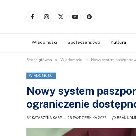
Facebook
Instagram
X
YouTube
Spotify
(Twitter)
Wiadomości
Społeczeństwo
Kultura
Strona główna
»
Wiadomości
»
Nowy system paszportowy
WIADOMOŚCI
Nowy system paszpor
ograniczenie dostępn
BY
KATARZYNA KARP
25 PAŹDZIERNIKA 2022
BRAK KOM