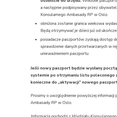
osobiście do urzędu.
Wniosek paszporto
a następnie podpisywany przez obywatela
Konsularnego Ambasady RP w Oslo.
obniżona zostanie granica wiekowa wyda
Będą otrzymywać je dzieci już od ukończen
posiadacze paszportów zyskają dostęp do 
sprawdzenie danych przetwarzanych w reje
unieważnieniem paszportu
Jeśli nowy paszport będzie wysłany pocztą
systemie po otrzymaniu listu poleconego 
konieczne do „aktywacji” nowego paszport
Prosimy o uwzględnienie powyższej informacji
Ambasady RP w Oslo.
Informacja pochodzi z Wydziału Konsularneg