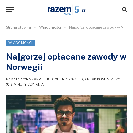
Strona główna
»
Wiadomości
»
Najgorzej opłacane zawody w Norwegii
WIADOMOŚCI
Najgorzej opłacane zawody w
Norwegii
BY
KATARZYNA KARP
18 KWIETNIA 2024
BRAK KOMENTARZY
3 MINUTY CZYTANIA