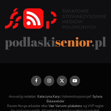
Facebook
Instagram
X
YouTube
(Twitter)
Ansvarlig redaktør:
Katarzyna Karp
| Administrasjonssjef:
Sylwia
Balawender
Razem Norge arbeider etter
Vær Varsom-plakatens
og VVP regler
for god presseskikk. Alt innhold er opphavsrettslig beskyttet.