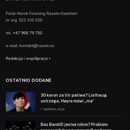
Polsk-Norsk Forening Razem=Sammen
nr org. 923 205 039
tel.
+47 966 79 750
e-mail: kontakt@razem.no
Redakcja i współpraca »
OSTATNIO DODANE
30 koron za litr paliwa? Listhaug
ostrzega, Høyre mówi „nie”
7 SIERPNIA 2026
Bez BankID jesteś nikim? Problem