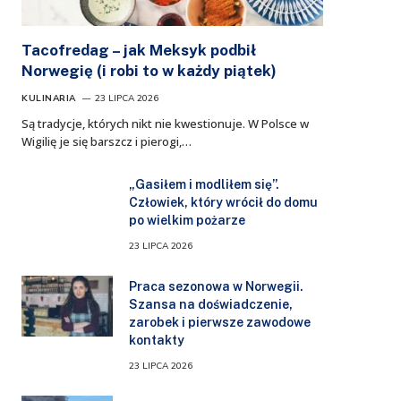
Tacofredag – jak Meksyk podbił
Norwegię (i robi to w każdy piątek)
KULINARIA
23 LIPCA 2026
Są tradycje, których nikt nie kwestionuje. W Polsce w
Wigilię je się barszcz i pierogi,…
„Gasiłem i modliłem się”.
Człowiek, który wrócił do domu
po wielkim pożarze
23 LIPCA 2026
Praca sezonowa w Norwegii.
Szansa na doświadczenie,
zarobek i pierwsze zawodowe
kontakty
23 LIPCA 2026