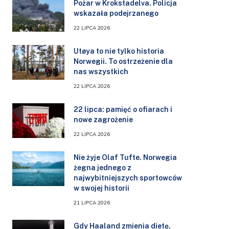
Pożar w Krokstadelva. Policja
wskazała podejrzanego
22 LIPCA 2026
Utøya to nie tylko historia
Norwegii. To ostrzeżenie dla
nas wszystkich
22 LIPCA 2026
22 lipca: pamięć o ofiarach i
nowe zagrożenie
22 LIPCA 2026
Nie żyje Olaf Tufte. Norwegia
żegna jednego z
najwybitniejszych sportowców
w swojej historii
21 LIPCA 2026
Gdy Haaland zmienia dietę,