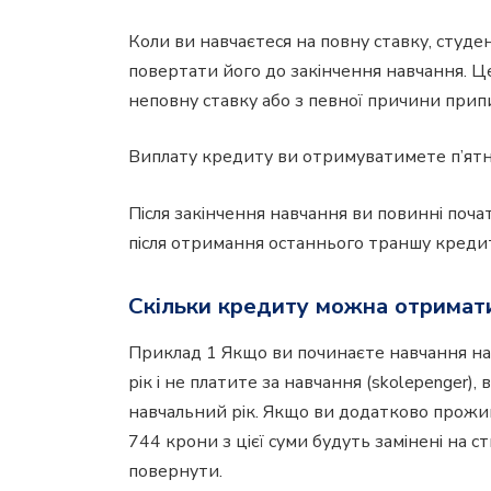
Коли ви навчаєтеся на повну ставку, студе
повертати його до закінчення навчання. Це
неповну ставку або з певної причини при
Виплату кредиту ви отримуватимете п’ятн
Після закінчення навчання ви повинні поч
після отримання останнього траншу креди
Скільки кредиту можна отримат
Приклад 1 Якщо ви починаєте навчання на 
рік і не платите за навчання (skolepenger
навчальний рік. Якщо ви додатково прожи
744 крони з цієї суми будуть замінені на 
повернути.