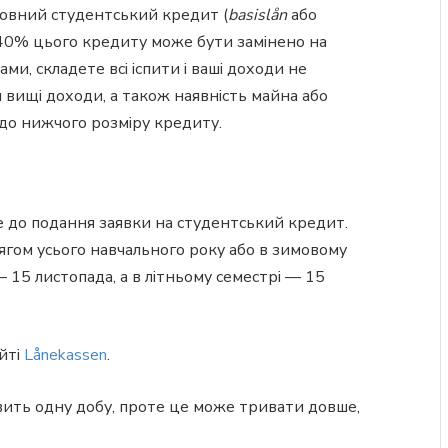
новний студентський кредит (
basislån
або
а 40% цього кредиту може бути замінено на
ми, складете всі іспити і ваші доходи не
вищі доходи, а також наявність майна або
до нижчого розміру кредиту.
е до подання заявки на студентський кредит.
ягом усього навчального року або в зимовому
— 15 листопада, а в літньому семестрі — 15
йті
Lånekassen
.
овить одну добу, проте це може тривати довше,