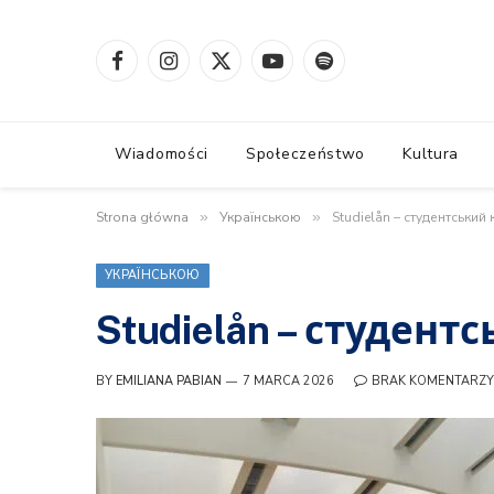
Facebook
Instagram
X
YouTube
Spotify
(Twitter)
Wiadomości
Społeczeństwo
Kultura
Strona główna
»
Українською
»
Studielån – студентський 
УКРАЇНСЬКОЮ
Studielån – студент
BY
EMILIANA PABIAN
7 MARCA 2026
BRAK KOMENTARZY