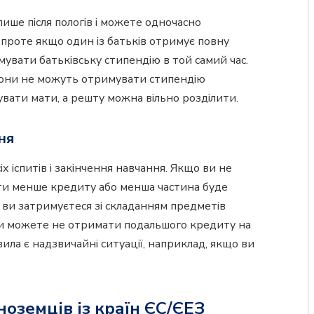
ше після пологів і можете одночасно
 проте якщо один із батьків отримує повну
увати батьківську стипендію в той самий час.
 вони не можуть отримувати стипендію
вати мати, а решту можна вільно розділити.
ня
х іспитів і закінчення навчання. Якщо ви не
ти менше кредиту або менша частина буде
о ви затримуєтеся зі складанням предметів
 ви можете не отримати подальшого кредиту на
ила є надзвичайні ситуації, наприклад, якщо ви
оземців із країн ЄС/ЄЕЗ