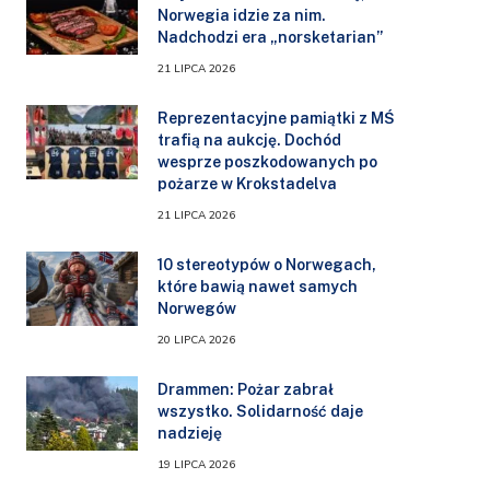
Norwegia idzie za nim.
Nadchodzi era „norsketarian”
21 LIPCA 2026
Reprezentacyjne pamiątki z MŚ
trafią na aukcję. Dochód
wesprze poszkodowanych po
pożarze w Krokstadelva
21 LIPCA 2026
10 stereotypów o Norwegach,
które bawią nawet samych
Norwegów
20 LIPCA 2026
Drammen: Pożar zabrał
wszystko. Solidarność daje
nadzieję
19 LIPCA 2026