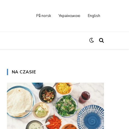
På norsk
Українською
English
NA CZASIE