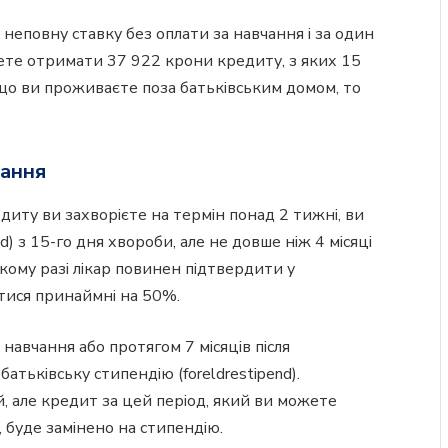
неповну ставку без оплати за навчання і за один
ете отримати 37 922 крони кредиту, з яких 15
кщо ви проживаєте поза батьківським домом, то
чання
диту ви захворієте на термін понад 2 тижні, ви
) з 15-го дня хвороби, але не довше ніж 4 місяці
акому разі лікар повинен підтвердити у
атися принаймні на 50%.
 навчання або протягом 7 місяців після
атьківську стипендію (foreldrestipend).
, але кредит за цей період, який ви можете
буде замінено на стипендію.