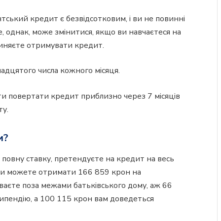
нтський кредит є безвідсотковим, і ви не повинні
, однак, може змінитися, якщо ви навчаєтеся на
пиняєте отримувати кредит.
адцятого числа кожного місяця.
ати повертати кредит приблизно через 7 місяців
ту.
и?
повну ставку, претендуєте на кредит на весь
), ви можете отримати 166 859 крон на
ваєте поза межами батьківського дому, аж 66
стипендію, а 100 115 крон вам доведеться