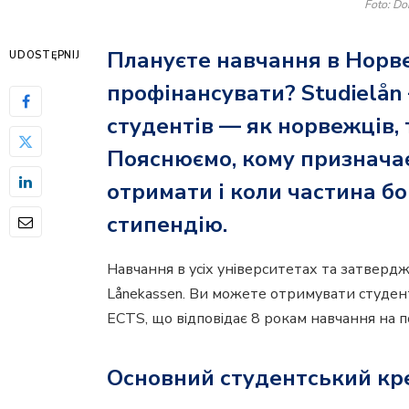
Foto: Do
Плануєте навчання в Норвег
UDOSTĘPNIJ
профінансувати? Studielån
студентів — як норвежців, т
Пояснюємо, кому призначає
отримати і коли частина б
стипендію.
Навчання в усіх університетах та затверд
Lånekassen. Ви можете отримувати студен
ECTS, що відповідає 8 рокам навчання на п
Основний студентський кр