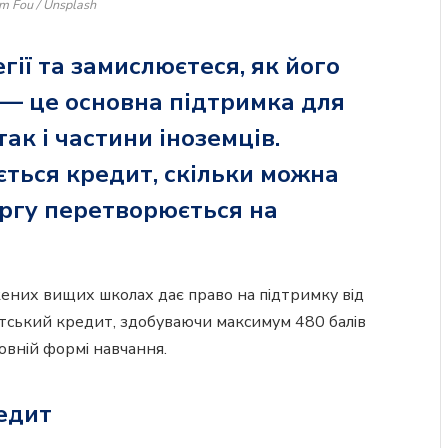
m Fou / Unsplash
ії та замислюєтеся, як його
 — це основна підтримка для
ак і частини іноземців.
ться кредит, скільки можна
оргу перетворюється на
жених вищих школах дає право на підтримку від
тський кредит, здобуваючи максимум 480 балів
овній формі навчання.
едит