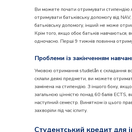
Ви можете почати отримувати стипендію ли
отримувати батьківську допомогу від NAV,
батьківську допомогу, інший не може отрим
Крім того, якщо обоє батьків навчаються,
одночасно. Перші 9 тижнів повинна отриму
Проблеми із закінченням навчан
Умовою отримання studielån є складання всі
склали деякі предмети, ви можете отрима
замінена на стипендію. З іншого боку, якщ
загальною цінністю понад 60 балів ECTS,
наступний семестр. Винятком із цього прав
захворіли під час іспиту.
Студентський кредит для ін