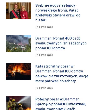
Srebrne gody następcy
norweskiego tronu. Pałac
Królewski otwiera drzwi do
historii
19 LIPCA 2026
Drammen: Ponad 400 osób
ewakuowanych, zniszczonych
ponad 100 domów
18 LIPCA 2026
Katastrofalny pożar w
Drammen. Ponad 100 domów
całkowicie zniszczonych, akcja
może potrwać do soboty
17 LIPCA 2026
Potężny pożar w Drammen.
Spłonęło ponad 100 mieszkań,
ewakuowano setki osób