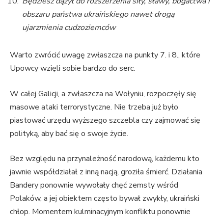
Będziesz dążył do rozszerzenia siły, sławy, bogactwa i
obszaru państwa ukraińskiego nawet drogą
ujarzmienia cudzoziemców
Warto zwrócić uwagę zwłaszcza na punkty 7. i 8., które
Upowcy wzięli sobie bardzo do serc.
W całej Galicji, a zwłaszcza na Wołyniu, rozpoczęły się
masowe ataki terrorystyczne. Nie trzeba już było
piastować urzędu wyższego szczebla czy zajmować się
polityką, aby bać się o swoje życie.
Bez względu na przynależność narodową, każdemu kto
jawnie współdziałał z inną nacją, groziła śmierć. Działania
Bandery ponownie wywołały chęć zemsty wśród
Polaków, a jej obiektem często bywał zwykły, ukraiński
chłop. Momentem kulminacyjnym konfliktu ponownie