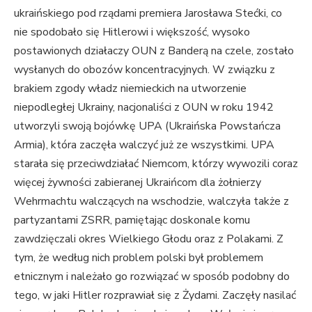
ukraińskiego pod rządami premiera Jarosława Stećki, co
nie spodobało się Hitlerowi i większość, wysoko
postawionych działaczy OUN z Banderą na czele, zostało
wysłanych do obozów koncentracyjnych. W związku z
brakiem zgody władz niemieckich na utworzenie
niepodległej Ukrainy, nacjonaliści z OUN w roku 1942
utworzyli swoją bojówkę UPA (Ukraińska Powstańcza
Armia), która zaczęła walczyć już ze wszystkimi. UPA
starała się przeciwdziałać Niemcom, którzy wywozili coraz
więcej żywności zabieranej Ukraińcom dla żołnierzy
Wehrmachtu walczących na wschodzie, walczyła także z
partyzantami ZSRR, pamiętając doskonale komu
zawdzięczali okres Wielkiego Głodu oraz z Polakami. Z
tym, że według nich problem polski był problemem
etnicznym i należało go rozwiązać w sposób podobny do
tego, w jaki Hitler rozprawiał się z Żydami. Zaczęły nasilać