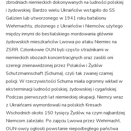
zbrodniach niemieckich dokonywanych na ludności polskiej
i żydowskiej. Bardzo wielu Ukraińców wstąpiło do SS
Galizien lub utworzonego w 1941 roku batalionu
Wehrmachtu, złożonego z Ukraińców i Niemców, użytego
między innymi do bestialskiego mordowania głównie
żydowskich mieszkańców Lwowa po ataku Niemiec na
ZSRR. Członkowie OUN byli często strażnikami w
niemieckich obozach koncentracyjnych oraz zasilili oni
szeregi znienawidzonej przez Polaków i Żydów
Schutzmannschaft (Schuma), czyli tak zwanej czarnej
policji. W rzeczywistości Schuma miała ogromny wkład w
eksterminacji ludności polskiej, żydowskiej i cygańskiej.
Podczas pierwszych lat niemieckiej okupacji, Niemcy wraz
z Ukraińcami wymordowali na polskich Kresach
Wschodnich około 150 tysięcy Żydów, na czym najbardziej
Niemcom zależało. Po zajęciu Lwowa przez Wehrmacht,
OUN-owcy ogłosili powstanie niepodległego państwa