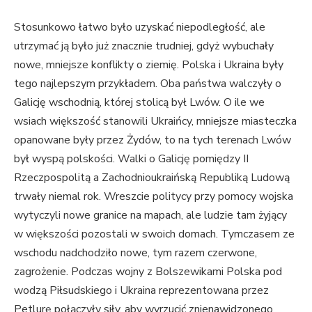
Stosunkowo łatwo było uzyskać niepodległość, ale
utrzymać ją było już znacznie trudniej, gdyż wybuchały
nowe, mniejsze konflikty o ziemię. Polska i Ukraina były
tego najlepszym przykładem. Oba państwa walczyły o
Galicję wschodnią, której stolicą był Lwów. O ile we
wsiach większość stanowili Ukraińcy, mniejsze miasteczka
opanowane były przez Żydów, to na tych terenach Lwów
był wyspą polskości. Walki o Galicję pomiędzy II
Rzeczpospolitą a Zachodnioukraińską Republiką Ludową
trwały niemal rok. Wreszcie politycy przy pomocy wojska
wytyczyli nowe granice na mapach, ale ludzie tam żyjący
w większości pozostali w swoich domach. Tymczasem ze
wschodu nadchodziło nowe, tym razem czerwone,
zagrożenie. Podczas wojny z Bolszewikami Polska pod
wodzą Piłsudskiego i Ukraina reprezentowana przez
Petlurę połączyły siły, aby wyrzucić znienawidzonego