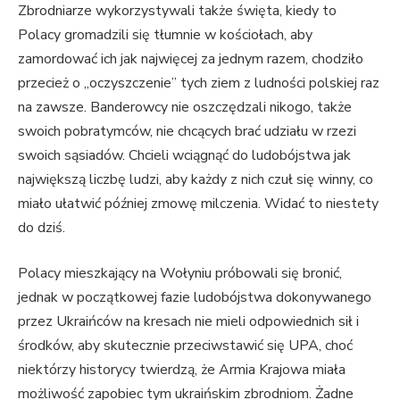
Zbrodniarze wykorzystywali także święta, kiedy to
Polacy gromadzili się tłumnie w kościołach, aby
zamordować ich jak najwięcej za jednym razem, chodziło
przecież o „oczyszczenie” tych ziem z ludności polskiej raz
na zawsze. Banderowcy nie oszczędzali nikogo, także
swoich pobratymców, nie chcących brać udziału w rzezi
swoich sąsiadów. Chcieli wciągnąć do ludobójstwa jak
największą liczbę ludzi, aby każdy z nich czuł się winny, co
miało ułatwić później zmowę milczenia. Widać to niestety
do dziś.
Polacy mieszkający na Wołyniu próbowali się bronić,
jednak w początkowej fazie ludobójstwa dokonywanego
przez Ukraińców na kresach nie mieli odpowiednich sił i
środków, aby skutecznie przeciwstawić się UPA, choć
niektórzy historycy twierdzą, że Armia Krajowa miała
możliwość zapobiec tym ukraińskim zbrodniom. Żadne