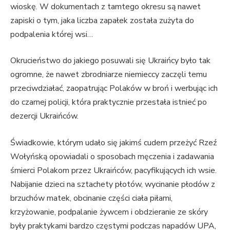
wioskę. W dokumentach z tamtego okresu są nawet
zapiski o tym, jaka liczba zapałek została zużyta do
podpalenia której wsi…
Okrucieństwo do jakiego posuwali się Ukraińcy było tak
ogromne, że nawet zbrodniarze niemieccy zaczęli temu
przeciwdziałać, zaopatrując Polaków w broń i werbując ich
do czarnej policji, która praktycznie przestała istnieć po
dezercji Ukraińców.
Świadkowie, którym udało się jakimś cudem przeżyć Rzeź
Wołyńską opowiadali o sposobach męczenia i zadawania
śmierci Polakom przez Ukraińców, pacyfikujących ich wsie.
Nabijanie dzieci na sztachety płotów, wycinanie płodów z
brzuchów matek, obcinanie części ciała piłami,
krzyżowanie, podpalanie żywcem i obdzieranie ze skóry
były praktykami bardzo częstymi podczas napadów UPA,