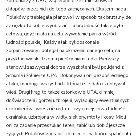
zbrodniarzy z UPA, wspierane przez miejscowych
chłopów, przez nich do tego zachęcanych. Eksterminacja
Polaków przebiegała planowo i w sposób tak brutalny, że
aż ciężko to sobie wyobrazić. Ta brutalność także była
celowa, gdyż miała na celu wywołanie paniki wśród
ludności polskiej. Każdy atak był doskonale
zorganizowany i polegał na okrążeniu danego celu, na
przykład wioski, trzema pierścieniami ludzi. Pierwszy
stanowili zazwyczaj dobrze wyszkoleni byli policjanci z
Schuma i żołnierze UPA. Dokonywali oni bezpośredniego
ataku, mordując wszystkich, których się dało i zdobywali
wieś. Drugi krąg to także członkowie UPA, ci mniej
doświadczeni i gorzej uzbrojeni, wyłapujący ewentualnych
uciekinierów i wreszcie ostatni, czyli miejscowa ludność
ukraińska, uzbrojona w widły, siekiery, młoty i kosy. Mieli
oni za zadanie przeszukać teren, zabić lub dobić jeszcze
żyjących Polaków, zagrabić ich mienie i na końcu spalić całą