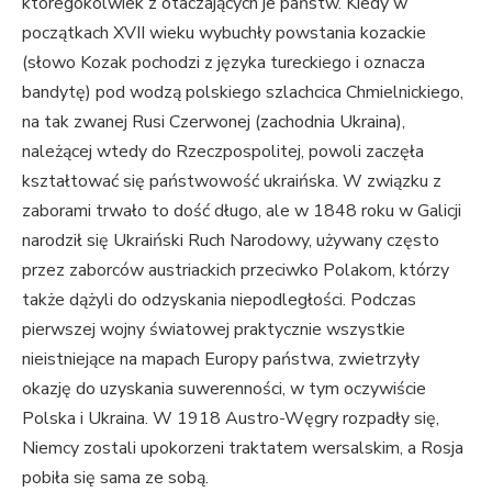
któregokolwiek z otaczających je państw. Kiedy w
początkach XVII wieku wybuchły powstania kozackie
(słowo Kozak pochodzi z języka tureckiego i oznacza
bandytę) pod wodzą polskiego szlachcica Chmielnickiego,
na tak zwanej Rusi Czerwonej (zachodnia Ukraina),
należącej wtedy do Rzeczpospolitej, powoli zaczęła
kształtować się państwowość ukraińska. W związku z
zaborami trwało to dość długo, ale w 1848 roku w Galicji
narodził się Ukraiński Ruch Narodowy, używany często
przez zaborców austriackich przeciwko Polakom, którzy
także dążyli do odzyskania niepodległości. Podczas
pierwszej wojny światowej praktycznie wszystkie
nieistniejące na mapach Europy państwa, zwietrzyły
okazję do uzyskania suwerenności, w tym oczywiście
Polska i Ukraina. W 1918 Austro-Węgry rozpadły się,
Niemcy zostali upokorzeni traktatem wersalskim, a Rosja
pobiła się sama ze sobą.