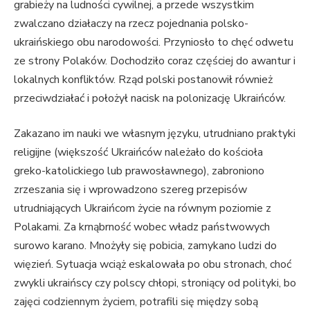
grabieży na ludności cywilnej, a przede wszystkim
zwalczano działaczy na rzecz pojednania polsko-
ukraińskiego obu narodowości. Przyniosło to chęć odwetu
ze strony Polaków. Dochodziło coraz częściej do awantur i
lokalnych konfliktów. Rząd polski postanowił również
przeciwdziałać i położył nacisk na polonizację Ukraińców.
Zakazano im nauki we własnym języku, utrudniano praktyki
religijne (większość Ukraińców należało do kościoła
greko-katolickiego lub prawosławnego), zabroniono
zrzeszania się i wprowadzono szereg przepisów
utrudniających Ukraińcom życie na równym poziomie z
Polakami. Za krnąbrność wobec władz państwowych
surowo karano. Mnożyły się pobicia, zamykano ludzi do
więzień. Sytuacja wciąż eskalowała po obu stronach, choć
zwykli ukraińscy czy polscy chłopi, stroniący od polityki, bo
zajęci codziennym życiem, potrafili się między sobą