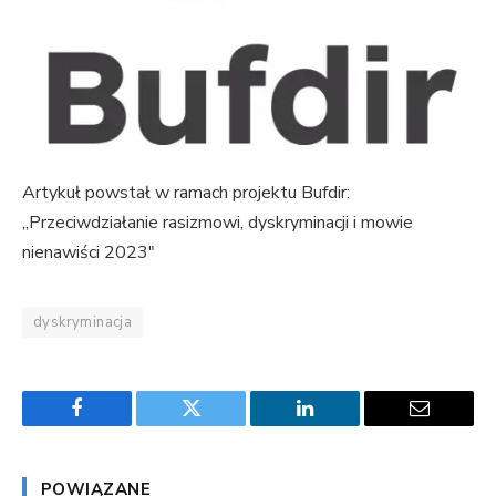
Artykuł powstał w ramach projektu Bufdir:
„Przeciwdziałanie rasizmowi, dyskryminacji i mowie
nienawiści 2023″
dyskryminacja
Facebook
Twitter
LinkedIn
Email
POWIĄZANE