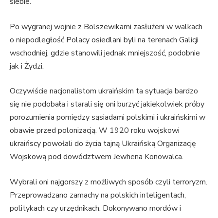
siebie.
Po wygranej wojnie z Bolszewikami zasłużeni w walkach
o niepodległość Polacy osiedlani byli na terenach Galicji
wschodniej, gdzie stanowili jednak mniejszość, podobnie
jak i Żydzi.
Oczywiście nacjonalistom ukraińskim ta sytuacja bardzo
się nie podobała i starali się oni burzyć jakiekolwiek próby
porozumienia pomiędzy sąsiadami polskimi i ukraińskimi w
obawie przed polonizacją. W 1920 roku wojskowi
ukraińscy powołali do życia tajną Ukraińską Organizację
Wojskową pod dowództwem Jewhena Konowalca.
Wybrali oni najgorszy z możliwych sposób czyli terroryzm.
Przeprowadzano zamachy na polskich inteligentach,
politykach czy urzędnikach. Dokonywano mordów i