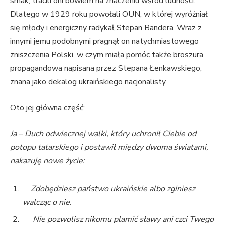
smak, tracili oni bowiem na znaczeniu wśród ludności.
Dlatego w 1929 roku powołali OUN, w której wyróżniał
się młody i energiczny radykał Stepan Bandera. Wraz z
innymi jemu podobnymi pragnął on natychmiastowego
zniszczenia Polski, w czym miała pomóc także broszura
propagandowa napisana przez Stepana Łenkawskiego,
znana jako dekalog ukraińskiego nacjonalisty.
Oto jej główna część:
Ja – Duch odwiecznej walki, który uchronił Ciebie od
potopu tatarskiego i postawił między dwoma światami,
nakazuję nowe życie:
Zdobędziesz państwo ukraińskie albo zginiesz
walcząc o nie.
Nie pozwolisz nikomu plamić sławy ani czci Twego