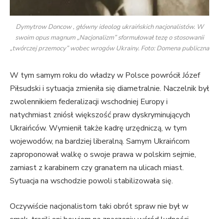
Dymytrow Doncow , główny ideolog ukraińskich nacjonalistów. W
swoim opus magnum „Nacjonalizm” sformułował tezę o stosowanii
„twórczej przemocy” wobec wrogów Ukrainy. Foto: Domena publiczna
W tym samym roku do władzy w Polsce powrócił Józef
Piłsudski i sytuacja zmieniła się diametralnie. Naczelnik był
zwolennikiem federalizacji wschodniej Europy i
natychmiast zniósł większość praw dyskryminujących
Ukraińców. Wymienił także kadrę urzędniczą, w tym
wojewodów, na bardziej liberalną. Samym Ukraińcom
zaproponował walkę o swoje prawa w polskim sejmie,
zamiast z karabinem czy granatem na ulicach miast.
Sytuacja na wschodzie powoli stabilizowała się.
Oczywiście nacjonalistom taki obrót spraw nie był w