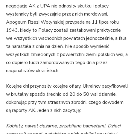
negocjacje AK z UPA nie odnosiły skutku i polscy
wysłannicy byli zwyczajnie przez nich mordowani.
Apogeum Rzezi Wołyńskiej przypada na 11 lipca roku
1943, kiedy to Polacy zostali zaatakowani praktycznie
we wszystkich wschodnich powiatach jednocześnie, a fala
ta narastała z dnia na dzień. Nie sposób wymienić
wszystkich zmiecionych z powierzchni ziemi polskich wsi, a
co dopiero ludzi zamordowanych tego dnia przez
nacjonalistów ukraińskich.
Kolejne dni przynosiły kolejne ofiary. Ukraińcy pacyfikowali
w brutalny sposób średnio od 20 do 50 wsi dziennie,
dokonując przy tym strasznych zbrodni, czego dowodem
są raporty AK. Jeden z nich zacytuję:
Kobiety, nawet ciężarne, przebijano bagnetami. Dzieci
rozrywali za nogi, a niektóre z nich nabijali na widły i