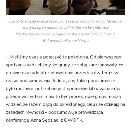
Dialog to poszukiwanie tego, co nas łączy pomimo różnic. Taniec czy
muzyka łączą pokolenia od lat. Forum Współpracy
Międzypokoleniowej w Białymstoku, styczeń 2025. Foto: S.
Balawender/Razem Norge
– Mieliśmy okazję połączyć te pokolenia. Od pierwszego
spotkania widzieliśmy, że grupy ze sobą zarezonowały, co
potwierdza radość i zadowolenie uczestników teraz, w
czasie podsumowania. Jednak, aby takie porozumienie
było możliwe, potrzebne jest spełnienie kilku warunków:
przede wszystkim musi to być proces, obie grupy muszą
widzieć, że razem dążą do określonego celu i że działają na
zasadach równości – podsumowuje prowadząca
konferencję Anna Sędziak z OWOP-u.