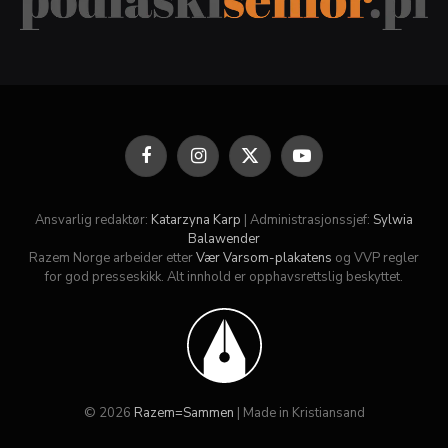
Facebook
Instagram
X
YouTube
(Twitter)
Ansvarlig redaktør:
Katarzyna Karp
| Administrasjonssjef:
Sylwia
Balawender
Razem Norge arbeider etter
Vær Varsom-plakatens
og VVP regler
for god presseskikk. Alt innhold er opphavsrettslig beskyttet.
© 2026
Razem=Sammen
| Made in Kristiansand