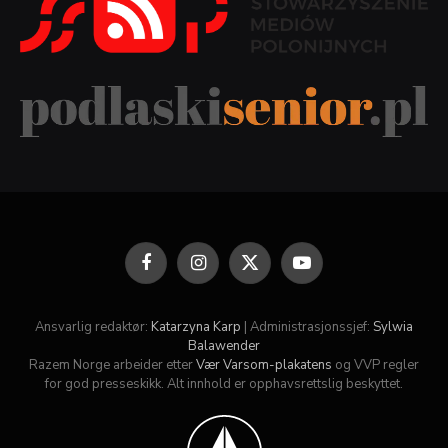
Facebook
Instagram
X
YouTube
(Twitter)
Ansvarlig redaktør:
Katarzyna Karp
| Administrasjonssjef:
Sylwia
Balawender
Razem Norge arbeider etter
Vær Varsom-plakatens
og VVP regler
for god presseskikk. Alt innhold er opphavsrettslig beskyttet.