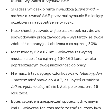
chorobowy, zanim otrzymasz AAP.
Składasz wniosek o rentę inwalidzką (
uføretrygd
) –
możesz otrzymać AAP przez maksymalnie 8 miesięcy
oczekiwania na rozpatrzenie wniosku.
Masz chorobę zawodową lub uszczerbek na zdrowiu
spowodowany pracą zawodową – wystarczy, że twoja
zdolność do pracy jest obniżona o co najmniej 30%.
Masz między 62 a 67 lat – wówczas zazwyczaj
musisz zarabiać co najmniej 130 160 koron w roku
poprzedzającym twoją niezdolność do pracy.
Nie masz 5 lat ciągłego członkostwa w
folketrygden
– możesz mieć prawo do AAP, jeśli byłeś członkiem
folketrygden
dłużej, niż nie byłeś, po ukończeniu 16
roku życia.
Byłeś członkiem ubezpieczeń społecznych w innym
kraju – wówczas ten czas może zostać zaliczony jako