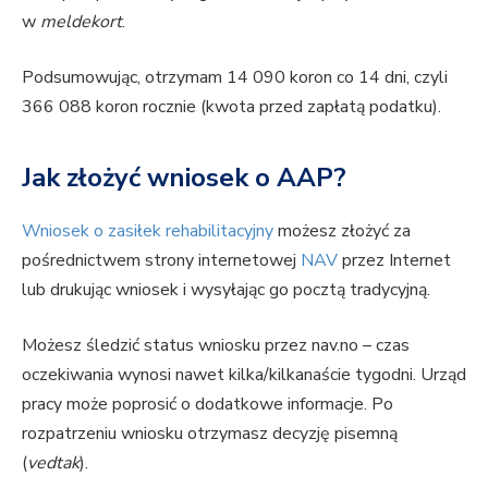
w
meldekort
.
Podsumowując, otrzymam 14 090 koron co 14 dni, czyli
366 088 koron rocznie (kwota przed zapłatą podatku).
Jak złożyć wniosek o AAP?
Wniosek o zasiłek rehabilitacyjny
możesz złożyć za
pośrednictwem strony internetowej
NAV
przez Internet
lub drukując wniosek i wysyłając go pocztą tradycyjną.
Możesz śledzić status wniosku przez nav.no – czas
oczekiwania wynosi nawet kilka/kilkanaście tygodni. Urząd
pracy może poprosić o dodatkowe informacje. Po
rozpatrzeniu wniosku otrzymasz decyzję pisemną
(
vedtak
).