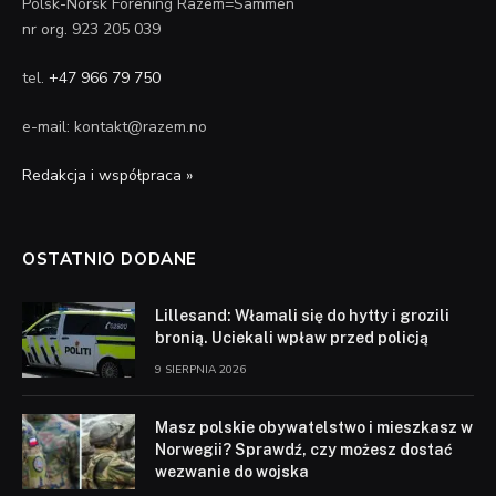
Polsk-Norsk Forening Razem=Sammen
nr org. 923 205 039
tel.
+47 966 79 750
e-mail: kontakt@razem.no
Redakcja i współpraca »
OSTATNIO DODANE
Lillesand: Włamali się do hytty i grozili
bronią. Uciekali wpław przed policją
9 SIERPNIA 2026
Masz polskie obywatelstwo i mieszkasz w
Norwegii? Sprawdź, czy możesz dostać
wezwanie do wojska