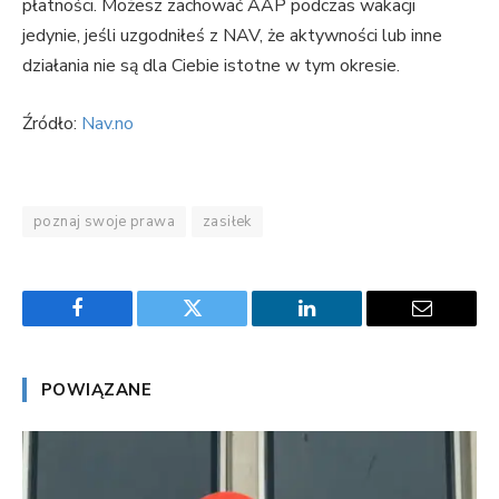
płatności. Możesz zachować AAP podczas wakacji
jedynie, jeśli uzgodniłeś z NAV, że aktywności lub inne
działania nie są dla Ciebie istotne w tym okresie.
Źródło:
Nav.no
poznaj swoje prawa
zasiłek
Facebook
Twitter
LinkedIn
Email
POWIĄZANE