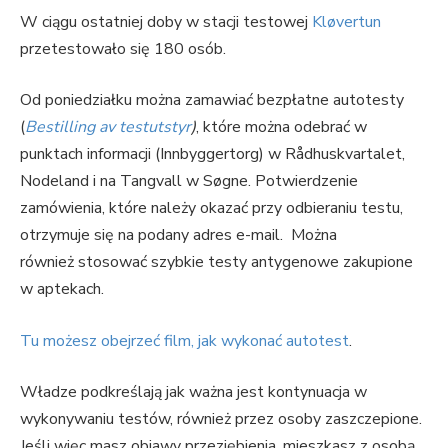
W ciągu ostatniej doby w stacji testowej
Kløvertun
przetestowało się 180 osób.
Od poniedziałku można zamawiać bezpłatne autotesty
(
Bestilling av testutstyr
)
, które można odebrać w
punktach informacji (Innbyggertorg) w Rådhuskvartalet,
Nodeland i na Tangvall w Søgne. Potwierdzenie
zamówienia, które należy okazać przy odbieraniu testu,
otrzymuje się na podany adres e-mail. Można
również stosować szybkie testy antygenowe zakupione
w aptekach.
Tu możesz obejrzeć film, jak wykonać autotest
.
Władze podkreślają jak ważna jest kontynuacja w
wykonywaniu testów, również przez osoby zaszczepione.
Jeśli więc masz objawy przeziębienia, mieszkasz z osobą