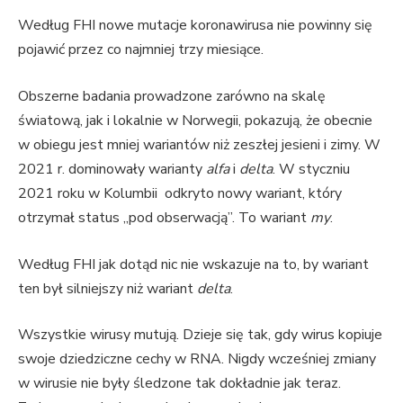
Według FHI nowe mutacje koronawirusa nie powinny się
pojawić przez co najmniej trzy miesiące.
Obszerne badania prowadzone zarówno na skalę
światową, jak i lokalnie w Norwegii, pokazują, że obecnie
w obiegu jest mniej wariantów niż zeszłej jesieni i zimy. W
2021 r. dominowały warianty
alfa
i
delta
. W styczniu
2021 roku w Kolumbii odkryto nowy wariant, który
otrzymał status „pod obserwacją”. To wariant
my
.
Według FHI jak dotąd nic nie wskazuje na to, by wariant
ten był silniejszy niż wariant
delta
.
Wszystkie wirusy mutują. Dzieje się tak, gdy wirus kopiuje
swoje dziedziczne cechy w RNA. Nigdy wcześniej zmiany
w wirusie nie były śledzone tak dokładnie jak teraz.