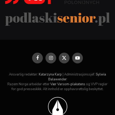
Facebook
Instagram
X
YouTube
(Twitter)
Ansvarlig redaktør:
Katarzyna Karp
| Administrasjonssjef:
Sylwia
Balawender
Razem Norge arbeider etter
Vær Varsom-plakatens
og VVP regler
for god presseskikk. Alt innhold er opphavsrettslig beskyttet.