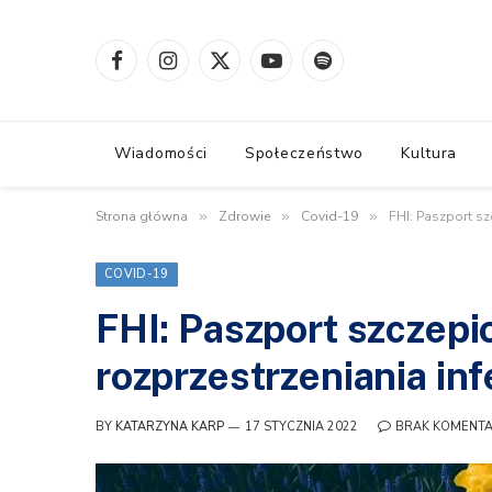
Facebook
Instagram
X
YouTube
Spotify
(Twitter)
Wiadomości
Społeczeństwo
Kultura
Strona główna
»
Zdrowie
»
Covid-19
»
FHI: Paszport sz
COVID-19
FHI: Paszport szczepi
rozprzestrzeniania inf
BY
KATARZYNA KARP
17 STYCZNIA 2022
BRAK KOMENT