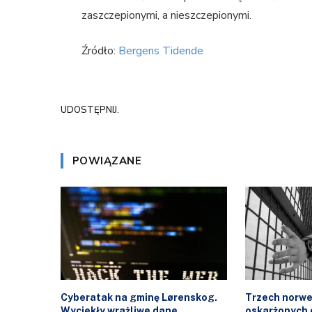
zaszczepionymi, a nieszczepionymi.
Źródło:
Bergens Tidende
UDOSTĘPNIJ.
POWIĄZANE
Cyberatak na gminę Lørenskog.
Trzech norwe
Wyciekły wrażliwe dane
oskarżonych o