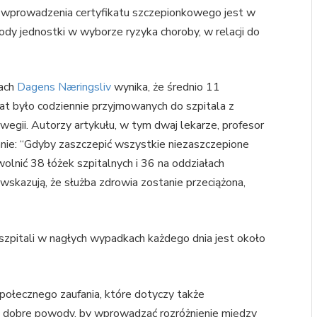
wprowadzenia certyfikatu szczepionkowego jest w
ody jednostki w wyborze ryzyka choroby, w relacji do
mach
Dagens Næringsliv
wynika, że średnio 11
at było codziennie przyjmowanych do szpitala z
egii. Autorzy artykułu, w tym dwaj lekarze, profesor
tanie: “Gdyby zaszczepić wszystkie niezaszczepione
lnić 38 łóżek szpitalnych i 36 na oddziałach
y wskazują, że służba zdrowia zostanie przeciążona,
szpitali w nagłych wypadkach każdego dnia jest około
połecznego zaufania, które dotyczy także
o dobre powody, by wprowadzać rozróżnienie między