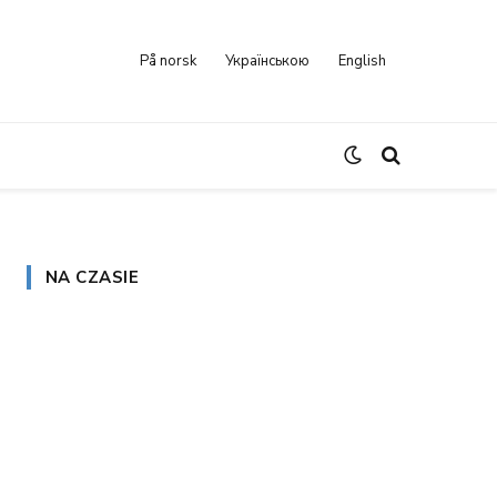
På norsk
Українською
English
NA CZASIE