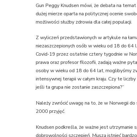
Gun Peggy Knudsen mówi, że debata na temat 
dużej mierze oparta na politycznej ocenie swob
możliwości służby zdrowia dla całej populacji.
Z wyliczeń przedstawionych w artykule na ła
niezaszczepionych osób w wieku od 18 do 64 l
Covid-19 przez ostatnie cztery tygodnie w Norw
prawa oraz profesor filozofii, zadają ważne py
osoby w wieku od 18 do 64 lat, moglibyśmy zwo
intensywnej terapii w całym kraju. Czy te liczb
jeśli ta grupa nie zostanie zaszczepiona?”
Należy zwrócić uwagę na to, że w Norwegii do 
2000 przyjęć.
Knudsen podkreśla, że ważne jest utrzymanie s
dobrowolności szczepień. Muszą istnieć bardz