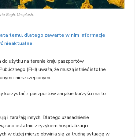
rio Gogh, Unsplash.
lata temu, dlatego zawarte w nim informacje
ć nieaktualne.
do użytku na terenie kraju paszportów
ublicznego (FHI) uważa, że muszą istnieć istotne
onymi i nieszczepionymi.
my korzystać z paszportów ani jakie korzyści ma to
ją i zarażają innych. Dlatego uzasadnienie
ano ostatnio z ryzykiem hospitalizacji i
ych w dużej mierze obwinia się za trudną sytuację w