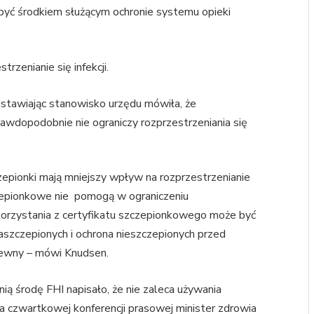
być środkiem służącym ochronie systemu opieki
trzenianie się infekcji.
stawiając stanowisko urzędu mówiła, że
wdopodobnie nie ograniczy rozprzestrzeniania się
czepionki mają mniejszy wpływ na rozprzestrzenianie
czepionkowe nie pomogą w ograniczeniu
w korzystania z certyfikatu szczepionkowego może być
aszczepionych i ochrona nieszczepionych przed
epewny – mówi Knudsen.
ą środę FHI napisało, że nie zaleca używania
 czwartkowej konferencji prasowej minister zdrowia