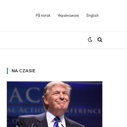
På norsk
Українською
English
NA CZASIE