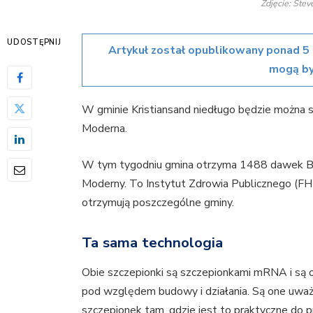
Zdjęcie: Stev
UDOSTĘPNIJ
Artykuł został opublikowany ponad 5 
mogą by
W gminie Kristiansand niedługo będzie można s
Moderna.
W tym tygodniu gmina otrzyma 1488 dawek Bi
Moderny. To Instytut Zdrowia Publicznego (FHI) 
otrzymują poszczególne gminy.
Ta sama technologia
Obie szczepionki są szczepionkami mRNA i są o
pod względem budowy i działania. Są one uważ
szczepionek tam, gdzie jest to praktyczne do