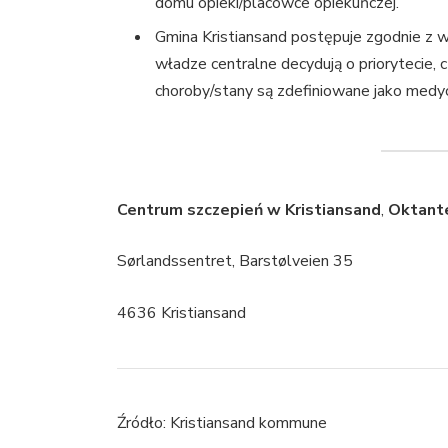
domu opieki/placówce opiekuńczej.
Gmina Kristiansand postępuje zgodnie z 
władze centralne decydują o priorytecie, c
choroby/stany są zdefiniowane jako medyc
Centrum szczepień w Kristiansand
,
Oktant
Sørlandssentret, Barstølveien 35
4636 Kristiansand
Źródło: Kristiansand kommune