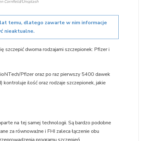
en Cornfield/Unsplash
lat temu, dlatego zawarte w nim informacje
ć nieaktualne.
ię szczepić dwoma rodzajami szczepionek: Pfizer i
oNTech/Pfizer oraz po raz pierwszy 5400 dawek
kontroluje ilość oraz rodzaje szczepionek, jakie
parte na tej samej technologii. Są bardzo podobne
ane za równoważne i FHI zaleca łączenie obu
 przeprowadzenia programu szczepień.