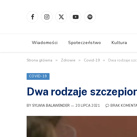
Facebook
Instagram
X
YouTube
Spotify
(Twitter)
Wiadomości
Społeczeństwo
Kultura
Strona główna
»
Zdrowie
»
Covid-19
»
Dwa rodzaje szc
COVID-19
Dwa rodzaje szczepio
BY
SYLWIA BALAWENDER
20 LIPCA 2021
BRAK KOMENT