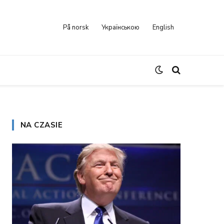
På norsk
Українською
English
NA CZASIE