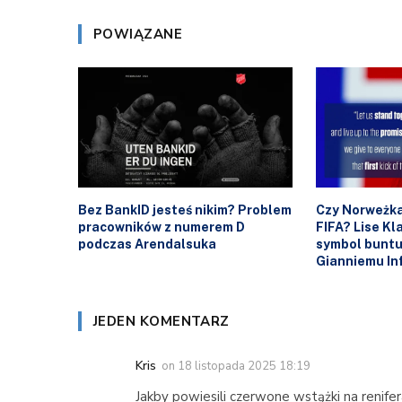
POWIĄZANE
Bez BankID jesteś nikim? Problem
Czy Norweżka
pracowników z numerem D
FIFA? Lise K
podczas Arendalsuka
symbol buntu
Gianniemu In
JEDEN KOMENTARZ
Kris
on
18 listopada 2025 18:19
Jakby powiesili czerwone wstążki na renifera