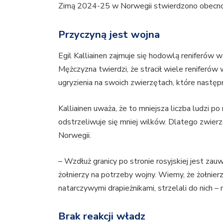
Zimą 2024-25 w Norwegii stwierdzono obecn
Przyczyną jest wojna
Egil Kalliainen zajmuje się hodowlą reniferów w
Mężczyzna twierdzi, że stracił wiele reniferów 
ugryzienia na swoich zwierzętach, które następn
Kalliainen uważa, że to mniejsza liczba ludzi po 
odstrzeliwuje się mniej wilków. Dlatego zwie
Norwegii.
– Wzdłuż granicy po stronie rosyjskiej jest zau
żołnierzy na potrzeby wojny. Wiemy, że żołnierz
natarczywymi drapieżnikami, strzelali do nich
Brak reakcji władz