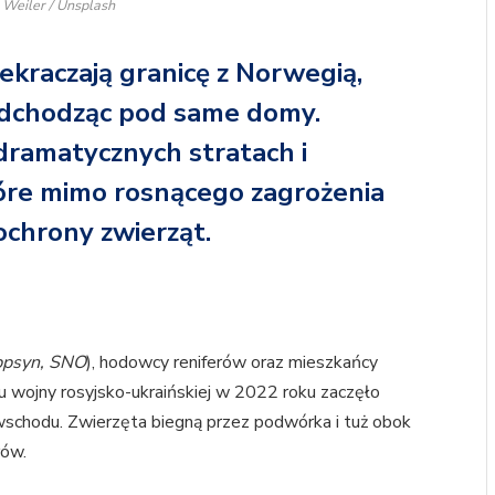
 Weiler / Unsplash
rzekraczają granicę z Norwegią,
podchodząc pod same domy.
ramatycznych stratach i
óre mimo rosnącego zagrożenia
 ochrony zwierząt.
ppsyn, SNO
), hodowcy reniferów oraz mieszkańcy
u wojny rosyjsko-ukraińskiej w 2022 roku zaczęło
 wschodu. Zwierzęta biegną przez podwórka i tuż obok
rów.