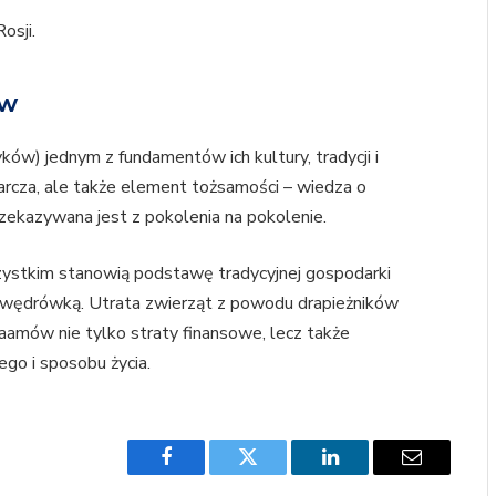
osji.
ów
w) jednym z fundamentów ich kultury, tradycji i
darcza, ale także element tożsamości – wiedza o
przekazywana jest z pokolenia na pokolenie.
wszystkim stanowią podstawę tradycyjnej gospodarki
wą wędrówką. Utrata zwierząt z powodu drapieżników
aamów nie tylko straty finansowe, lecz także
ego i sposobu życia.
Facebook
Twitter
LinkedIn
Email