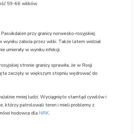
ość 59-66 wilków.
 Pasvikdalen przy granicy norwesko-rosyjskiej.
w wyniku zabicia przez wilki. Także latem widział
ie umierały w wyniku infekcji.
rosyjskiej stronie granicy sprawiła, że w Rosji
rzęta zaczęły w większym stopniu wędrować do
ważalnie mniej ludzi. Wyciągnięto stamtąd cywilów i
e, którzy patrolowali teren i mieli problemy z
 – mówi hodowca dla
NRK
.