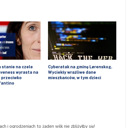
 stanie na czele
Cyberatak na gminę Lørenskog.
laveness wyrasta na
Wyciekły wrażliwe dane
 przeciwko
mieszkańców, w tym dzieci
fantino
ch i ogrodzeniach to żaden wilk nie zbliżyłby się!