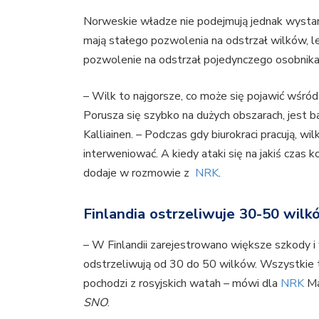
Norweskie władze nie podejmują jednak wystarc
mają stałego pozwolenia na odstrzał wilków, 
pozwolenie na odstrzał pojedynczego osobnika, 
– Wilk to najgorsze, co może się pojawić wśród
Porusza się szybko na dużych obszarach, jest b
Kalliainen. – Podczas gdy biurokraci pracują, wi
interweniować. A kiedy ataki się na jakiś czas 
dodaje w rozmowie z
NRK
.
Finlandia ostrzeliwuje 30-50 wilk
– W Finlandii zarejestrowano większe szkody i 
odstrzeliwują od 30 do 50 wilków. Wszystkie
pochodzi z rosyjskich watah – mówi dla
NRK
Ma
SNO
.