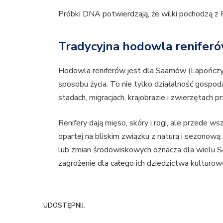
Próbki DNA potwierdzają, że wilki pochodzą z R
Tradycyjna hodowla renifer
Hodowla reniferów jest dla Saamów (Lapończykó
sposobu życia. To nie tylko działalność gospo
stadach, migracjach, krajobrazie i zwierzętach 
Renifery dają mięso, skóry i rogi, ale przede 
opartej na bliskim związku z naturą i sezono
lub zmian środowiskowych oznacza dla wielu S
zagrożenie dla całego ich dziedzictwa kulturow
UDOSTĘPNIJ.