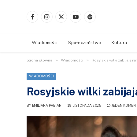
Facebook
Instagram
X
YouTube
Spotify
(Twitter)
Wiadomości
Społeczeństwo
Kultura
Strona główna
»
Wiadomości
»
Rosyjskie wilki zabijają re
WIADOMOŚCI
Rosyjskie wilki zabija
BY
EMILIANA PABIAN
18 LISTOPADA 2025
JEDEN KOMEN