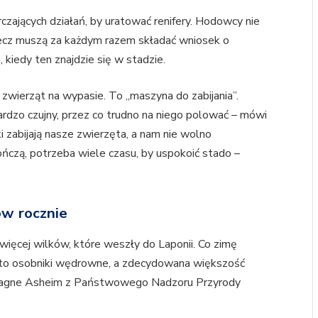
zających działań, by uratować renifery. Hodowcy nie
lecz muszą za każdym razem składać wniosek o
kiedy ten znajdzie się w stadzie.
 zwierząt na wypasie. To „maszyna do zabijania”.
ardzo czujny, przez co trudno na niego polować – mówi
lki zabijają nasze zwierzęta, a nam nie wolno
kończą, potrzeba wiele czasu, by uspokoić stado –
ów rocznie
więcej wilków, które weszły do Laponii. Co zimę
 to osobniki wędrowne, a zdecydowana większość
gne Asheim z Państwowego Nadzoru Przyrody