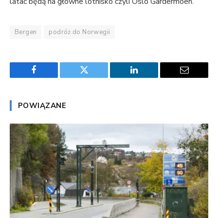
latać będą na główne lotnisko czyli Oslo Gardermoen.
Bergen
podróż do Norwegii
Facebook
Twitter
LinkedIn
Email
POWIĄZANE