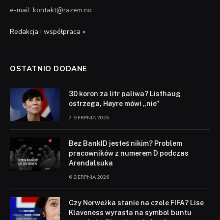
e-mail: kontakt@razem.no
Redakcja i współpraca »
OSTATNIO DODANE
30 koron za litr paliwa? Listhaug
ostrzega, Høyre mówi „nie”
7 SIERPNIA 2026
Bez BankID jesteś nikim? Problem
pracowników z numerem D podczas
Arendalsuka
6 SIERPNIA 2026
Czy Norweżka stanie na czele FIFA? Lise
Klaveness wyrasta na symbol buntu