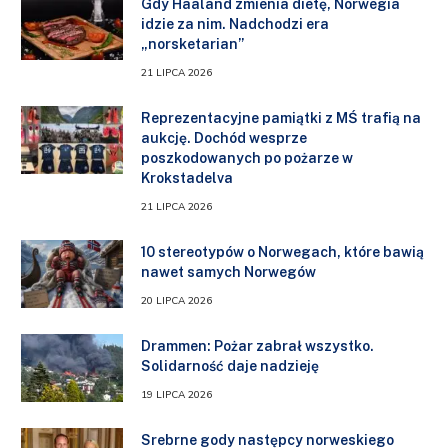
Gdy Haaland zmienia dietę, Norwegia
idzie za nim. Nadchodzi era
„norsketarian”
21 LIPCA 2026
Reprezentacyjne pamiątki z MŚ trafią na
aukcję. Dochód wesprze
poszkodowanych po pożarze w
Krokstadelva
21 LIPCA 2026
10 stereotypów o Norwegach, które bawią
nawet samych Norwegów
20 LIPCA 2026
Drammen: Pożar zabrał wszystko.
Solidarność daje nadzieję
19 LIPCA 2026
Srebrne gody następcy norweskiego