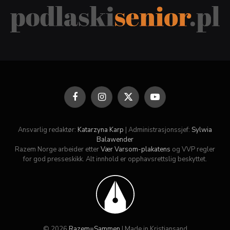
Facebook
Instagram
X
YouTube
(Twitter)
Ansvarlig redaktør:
Katarzyna Karp
| Administrasjonssjef:
Sylwia
Balawender
Razem Norge arbeider etter
Vær Varsom-plakatens
og VVP regler
for god presseskikk. Alt innhold er opphavsrettslig beskyttet.
© 2026
Razem=Sammen
| Made in Kristiansand