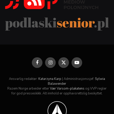
Facebook
Instagram
X
YouTube
(Twitter)
Ansvarlig redaktør:
Katarzyna Karp
| Administrasjonssjef:
Sylwia
Balawender
Razem Norge arbeider etter
Vær Varsom-plakatens
og VVP regler
for god presseskikk. Alt innhold er opphavsrettslig beskyttet.