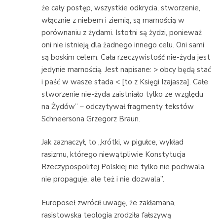
że cały postęp, wszystkie odkrycia, stworzenie,
włącznie z niebem i ziemią, są marnością w
porównaniu z żydami. Istotni są żydzi, ponieważ
oni nie istnieją dla żadnego innego celu. Oni sami
są boskim celem. Cała rzeczywistość nie-żyda jest
jedynie marnością. Jest napisane: > obcy będą stać
i paść w wasze stada < [to z Księgi Izajasza]. Całe
stworzenie nie-żyda zaistniało tylko ze względu
na Żydów” – odczytywał fragmenty tekstów
Schneersona Grzegorz Braun.
Jak zaznaczył, to „krótki, w pigułce, wykład
rasizmu, którego niewątpliwie Konstytucja
Rzeczypospolitej Polskiej nie tylko nie pochwala,
nie propaguje, ale też i nie dozwala”.
Europoseł zwrócił uwagę, że zakłamana,
rasistowska teologia zrodziła fałszywą