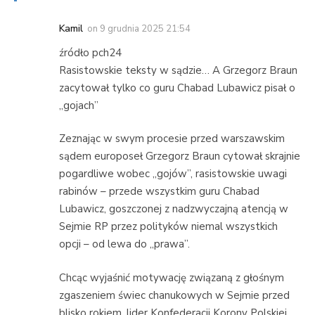
Kamil
on
9 grudnia 2025 21:54
źródło pch24
Rasistowskie teksty w sądzie… A Grzegorz Braun
zacytował tylko co guru Chabad Lubawicz pisał o
„gojach”
Zeznając w swym procesie przed warszawskim
sądem europoseł Grzegorz Braun cytował skrajnie
pogardliwe wobec „gojów”, rasistowskie uwagi
rabinów – przede wszystkim guru Chabad
Lubawicz, goszczonej z nadzwyczajną atencją w
Sejmie RP przez polityków niemal wszystkich
opcji – od lewa do „prawa”.
Chcąc wyjaśnić motywację związaną z głośnym
zgaszeniem świec chanukowych w Sejmie przed
blisko rokiem, lider Konfederacji Korony Polskiej