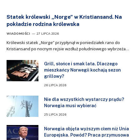
Statek królewski „Norge” w Kristiansand. Na
pokładzie rodzina królewska
WIADOMOŚCI
27 LIPCA 2026
Królewski statek „Norge” przypłynął w poniedziałek rano do
Kristiansand po nocnym rejsie wzdłuż południowego wybrzeża…
Grill, słońce i smak lata. Dlaczego
mieszkańcy Norwegii kochają sezon
grillowy?
26 LIPCA 2026
Nie dla wszystkich wystarczy prądu?
Norwegia musi wybierać
25 LIPCA 2026
Norwegia objęta wyższym cłem niż Unia
Europejska. Powód? Praca przymusowa