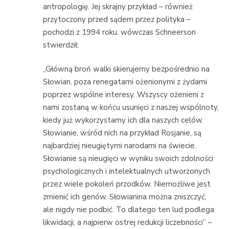
antropologię. Jej skrajny przykład – również
przytoczony przed sądem przez polityka –
pochodzi z 1994 roku. wówczas Schneerson
stwierdził:
„Główną broń walki skierujemy bezpośrednio na
Słowian, poza renegatami ożenionymi z żydami
poprzez wspólne interesy. Wszyscy ożenieni z
nami zostaną w końcu usunięci z naszej wspólnoty,
kiedy już wykorzystamy ich dla naszych celów.
Słowianie, wśród nich na przykład Rosjanie, są
najbardziej nieugiętymi narodami na świecie.
Słowianie są nieugięci w wyniku swoich zdolności
psychologicznych i intelektualnych utworzonych
przez wiele pokoleń przodków. Niemożliwe jest
zmienić ich genów. Słowianina można zniszczyć,
ale nigdy nie podbić. To dlatego ten lud podlega
likwidacji, a najpierw ostrej redukcji liczebności” –