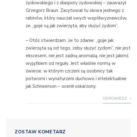
żydowskiego i z diaspory żydowskiej – zauważył
Grzegorz Braun. Zacytował tu słowa jednego z
rabinów, który nauczał swych współwyznawców,
że „goje są jak zwierzęta, aby służyć żydom”.
– Otóż stwierdzam, że to zdanie: „goje jak
zwierzęta są od tego, żeby służyć żydom”, nie jest
ekscesem, nie jest żadną anomalią, nie jest jakimś
wyjątkiem od reguły. Jest właśnie normą w
świecie, w którym czczeni są osobnicy tak
potworni i wynaturzeni duchowo i intelektualnie
jak Schneerson – ocenił oskarżony.
ODPOWIEDZ
ZOSTAW KOMETARZ