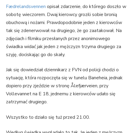
Fædrelandsvennen
opisał zdarzenie, do którego doszło w
sobotę wieczorem. Dwaj kierowcy grozili sobie bronią
obuchową i nożami. Prawdopodobnie jeden z kierowców
tak się zdenerwował na drugiego, że go zaatakował. Na
zdjęciach i filmiku przesłanych przez anonimowego
świadka widać jak jeden z mężczyzn trzyma drugiego za
szyję, dociskając go do skały.
Jak się dowiedział dziennikarz z FVN od policji chodzi o
sytuację, która rozpoczęła się w tunelu Baneheia, jednak
dopiero przy zjeździe w stronę Ålefjærveien, przy
Vollevannet na E 18, jednemu z kierowców udało się
zatrzymać drugiego.
Wszystko to działo się tuż przed 21.00.
Według świadka wyglądało to tak, że jeden z mężczyzn