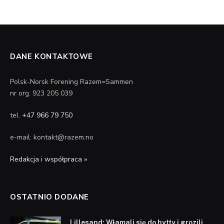
DANE KONTAKTOWE
Polsk-Norsk Forening Razem=Sammen
nr org. 923 205 039
tel.
+47 966 79 750
e-mail: kontakt@razem.no
Redakcja i współpraca »
OSTATNIO DODANE
Lillesand: Włamali się do hytty i grozili