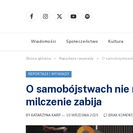
Facebook
Instagram
X
YouTube
Spotify
(Twitter)
Wiadomości
Społeczeństwo
Kultura
Strona główna
»
Reportaże i wywiady
»
O samobójstwach n
REPORTAŻE I WYWIADY
O samobójstwach nie 
milczenie zabija
BY
KATARZYNA KARP
10 WRZEŚNIA 2025
BRAK KOMENT