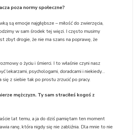
racza poza normy społeczne?
awką są emocje najgłębsze – miłość do zwierzęcia,
hodzimy w sam środek tej więzi. I często musimy
est zbyt drogie, że nie ma szans na poprawę, że
rozmowy o życiu i śmierci. I to właśnie czyni nasz
ć lekarzami, psychologami, doradcami i niekiedy…
 się z siebie tak po prostu zrzucić po pracy.
rze mężczyzn. Ty sam straciłeś kogoś z
anaście lat temu, a ja do dziś pamiętam ten moment
wia ranę, która nigdy się nie zabliźnia. Dla mnie to nie