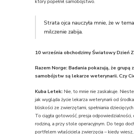
który popełnił samobójstwo.
Strata ojca nauczyła mnie, że w tem
milczenie zabija.
10 września obchodzimy Światowy Dzień 
Razem Norge: Badania pokazują, że grupą
samobójstw są lekarze weterynarii. Czy Ci
Kuba Letek:
Nie, to mnie nie zaskakuje. Niest
jak wygląda życie lekarza weterynarii od środk
bliskości ze zwierzętami, spełniania dziecięcyc
To ciągła gotowość, presja odpowiedzialności, 
rodziną, a przy stole operacyjnym. Do tego d
portfelem właściciela zwierzęcia – kiedy wiesz