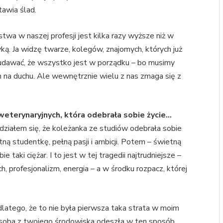
tawia ślad.
wa w naszej profesji jest kilka razy wyższe niż w
tyką. Ja widzę twarze, kolegów, znajomych, których już
 udawać, że wszystko jest w porządku – bo musimy
ch na duchu. Ale wewnętrznie wielu z nas zmaga się z
eterynaryjnych, która odebrała sobie życie…
edziałem się, że koleżanka ze studiów odebrała sobie
ną studentkę, pełną pasji i ambicji. Potem – świetną
e taki ciężar. I to jest w tej tragedii najtrudniejsze –
, profesjonalizm, energia – a w środku rozpacz, której
atego, że to nie była pierwsza taka strata w moim
osoba z twojego środowiska odeszła w ten sposób,