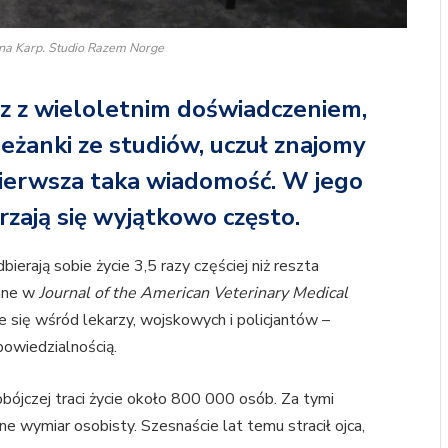
yna Karp. Studio Razem Norge
z z wieloletnim doświadczeniem,
oleżanki ze studiów, uczuł znajomy
 pierwsza taka wiadomość. W jego
zają się wyjątkowo często.
bierają sobie życie 3,5 razy częściej niż reszta
ane w
Journal of the American Veterinary Medical
e się wśród lekarzy, wojskowych i policjantów –
owiedzialnością.
bójczej traci życie około 800 000 osób. Za tymi
ne wymiar osobisty. Szesnaście lat temu stracił ojca,