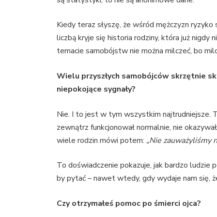
Kiedy teraz słyszę, że wśród mężczyzn ryzyko 
liczbą kryje się historia rodziny, która już nigd
temacie samobójstw nie można milczeć, bo milcz
Wielu przyszłych samobójców skrzętnie skr
niepokojące sygnały?
Nie. I to jest w tym wszystkim najtrudniejsze.
zewnątrz funkcjonował normalnie, nie okazywał 
wiele rodzin mówi potem:
„Nie zauważyliśmy n
To doświadczenie pokazuje, jak bardzo ludzie
by pytać – nawet wtedy, gdy wydaje nam się, że
Czy otrzymałeś pomoc po śmierci ojca?