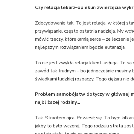
Czy relacja lekarz–opiekun zwierzęcia wyk
Zdecydowanie tak. To jest relacja, w której st
przywiązanie, często ostatnia nadzieja. My wc
mówić rzeczy, które łamią serce – że leczenie j
najlepszym rozwiązaniem będzie eutanazja.
To nie jest zwykła relacja klient–usługa. To są 
zawód tak trudnym – bo jednocześnie musimy by
świadkami ludzkiej rozpaczy. Tego ciężaru nie da
Problem samobójstw dotyczy w głównej mie
najbliższej rodziny…
Tak. Straciłem ojca. Powiesił się. To było kilk
jakby to było wczoraj. Tego rodzaju strata zosta
są statystyki, to nie są anonimowe dane.