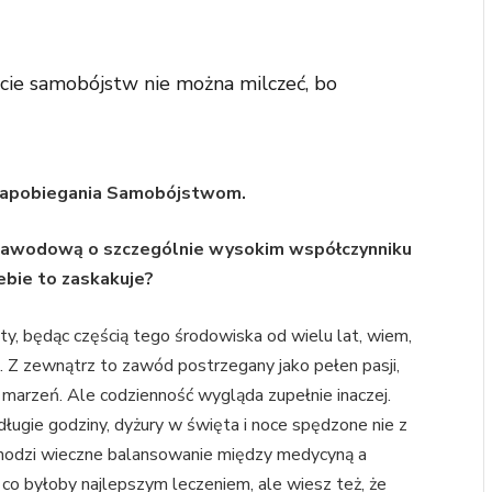
acie samobójstw nie można milczeć, bo
Zapobiegania Samobójstwom.
 zawodową o szczególnie wysokim współczynniku
ebie to zaskakuje?
ety, będąc częścią tego środowiska od wielu lat, wiem,
a. Z zewnątrz to zawód postrzegany jako pełen pasji,
h marzeń. Ale codzienność wygląda zupełnie inaczej.
długie godziny, dyżury w święta i noce spędzone nie z
ochodzi wieczne balansowanie między medycyną a
, co byłoby najlepszym leczeniem, ale wiesz też, że