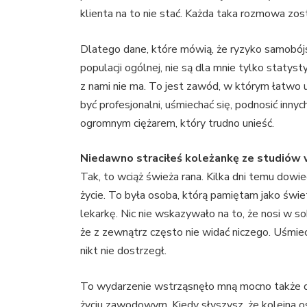
klienta na to nie stać. Każda taka rozmowa zos
Dlatego dane, które mówią, że ryzyko samobójst
populacji ogólnej, nie są dla mnie tylko statys
z nami nie ma. To jest zawód, w którym łatwo
być profesjonalni, uśmiechać się, podnosić inny
ogromnym ciężarem, który trudno unieść.
Niedawno straciłeś koleżankę ze studiów w
Tak, to wciąż świeża rana. Kilka dni temu dowi
życie. To była osoba, którą pamiętam jako świet
lekarkę. Nic nie wskazywało na to, że nosi w sobi
że z zewnątrz często nie widać niczego. Uśmiech
nikt nie dostrzegł.
To wydarzenie wstrząsnęło mną mocno także dl
życiu zawodowym. Kiedy słyszysz, że kolejna 