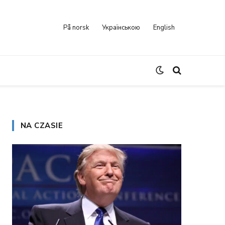
På norsk
Українською
English
NA CZASIE