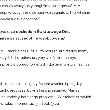
y coś zauważyć, czy mogliśmy zareagować. Ale
ierpi w ciszy i nie daje żadnych sygnałów. I to właśnie
zwykła ludzka obecność.
rzyszące obchodom Światowego Dnia
arze są szczególnie wyobcowani?
Otaczają nas ludzie i zwierzęta, ale rzadko mamy
szych lat studiów uczymy się, że trzeba być
 prosić o pomoc to wstyd. I dlatego wielu z nas nosi
l codziennie – między życiem a śmiercią, między
rzadko jest czas, by je z kimś przegadać. Musisz
ejnej rodziny, kolejnego problemu. W efekcie człowiek
w takich momentach jest zabójcza.