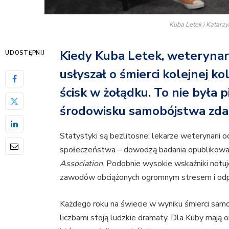
Kuba Letek i Katarz
Kiedy Kuba Letek, weterynar
UDOSTĘPNIJ
usłyszał o śmierci kolejnej k
ścisk w żołądku. To nie była
środowisku samobójstwa zdar
Statystyki są bezlitosne: lekarze weterynarii od
społeczeństwa – dowodzą badania opublikow
Association
. Podobnie wysokie wskaźniki notuj
zawodów obciążonych ogromnym stresem i odp
Każdego roku na świecie w wyniku śmierci samo
liczbami stoją ludzkie dramaty. Dla Kuby mają o