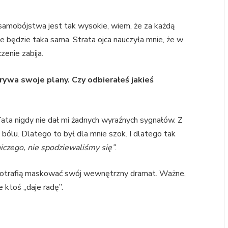
samobójstwa jest tak wysokie, wiem, że za każdą
y nie będzie taka sama. Strata ojca nauczyła mnie, że w
enie zabija.
ywa swoje plany. Czy odbierałeś jakieś
 Tata nigdy nie dał mi żadnych wyraźnych sygnałów. Z
bólu. Dlatego to był dla mnie szok. I dlatego tak
iczego, nie spodziewaliśmy się”
.
 potrafią maskować swój wewnętrzny dramat. Ważne,
 ktoś „daje radę”.