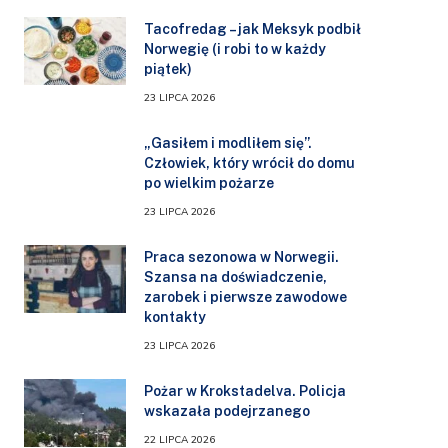
Tacofredag – jak Meksyk podbił
Norwegię (i robi to w każdy
piątek)
23 LIPCA 2026
„Gasiłem i modliłem się”.
Człowiek, który wrócił do domu
po wielkim pożarze
23 LIPCA 2026
Praca sezonowa w Norwegii.
Szansa na doświadczenie,
zarobek i pierwsze zawodowe
kontakty
23 LIPCA 2026
Pożar w Krokstadelva. Policja
wskazała podejrzanego
22 LIPCA 2026