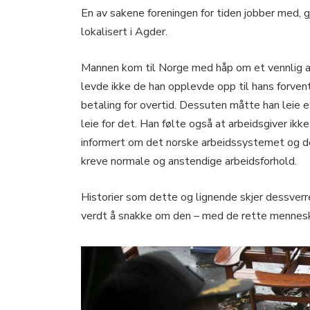
En av sakene foreningen for tiden jobber med, g
lokalisert i Agder.
Mannen kom til Norge med håp om et vennlig ar
levde ikke de han opplevde opp til hans forvent
betaling for overtid. Dessuten måtte han leie e
leie for det. Han følte også at arbeidsgiver ikk
informert om det norske arbeidssystemet og dets
kreve normale og anstendige arbeidsforhold.
Historier som dette og lignende skjer dessverre
verdt å snakke om den – med de rette mennes