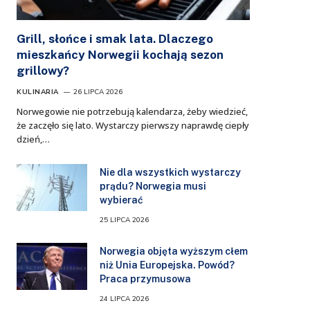
Grill, słońce i smak lata. Dlaczego
mieszkańcy Norwegii kochają sezon
grillowy?
KULINARIA
26 LIPCA 2026
Norwegowie nie potrzebują kalendarza, żeby wiedzieć,
że zaczęło się lato. Wystarczy pierwszy naprawdę ciepły
dzień,…
Nie dla wszystkich wystarczy
prądu? Norwegia musi
wybierać
25 LIPCA 2026
Norwegia objęta wyższym cłem
niż Unia Europejska. Powód?
Praca przymusowa
24 LIPCA 2026