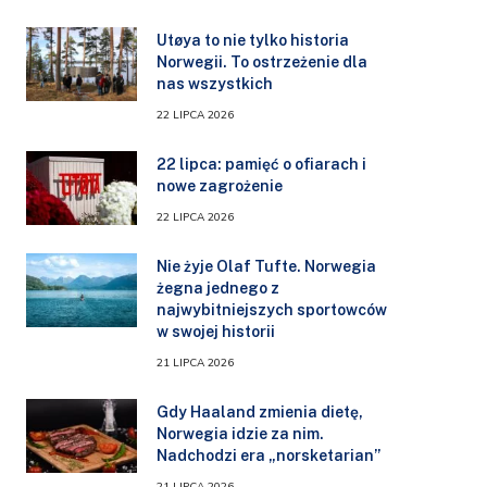
Utøya to nie tylko historia
Norwegii. To ostrzeżenie dla
nas wszystkich
22 LIPCA 2026
22 lipca: pamięć o ofiarach i
nowe zagrożenie
22 LIPCA 2026
Nie żyje Olaf Tufte. Norwegia
żegna jednego z
najwybitniejszych sportowców
w swojej historii
21 LIPCA 2026
Gdy Haaland zmienia dietę,
Norwegia idzie za nim.
Nadchodzi era „norsketarian”
21 LIPCA 2026