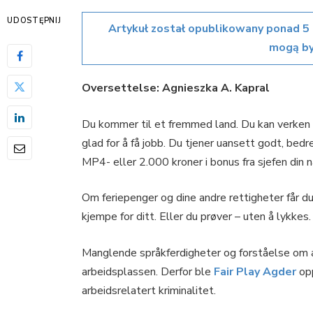
UDOSTĘPNIJ
Artykuł został opublikowany ponad 5 
mogą by
Oversettelse: Agnieszka A. Kapral
Du kommer til et fremmed land. Du kan verken s
glad for å få jobb. Du tjener uansett godt, bedre
MP4- eller 2.000 kroner i bonus fra sjefen din nå
Om feriepenger og dine andre rettigheter får d
kjempe for ditt. Eller du prøver – uten å lykkes.
Manglende språkferdigheter og forståelse om a
arbeidsplassen. Derfor ble
Fair Play Agder
op
arbeidsrelatert kriminalitet.