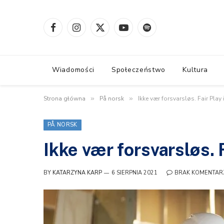
Facebook
Instagram
X
YouTube
Spotify
(Twitter)
Wiadomości
Społeczeństwo
Kultura
Strona główna
»
På norsk
»
Ikke vær forsvarsløs. Fair Play 
PÅ NORSK
Ikke vær forsvarsløs. F
BY
KATARZYNA KARP
6 SIERPNIA 2021
BRAK KOMENTAR