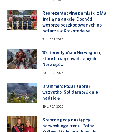
Reprezentacyjne pamiątki z MŚ
trafią na aukcję. Dochód
wesprze poszkodowanych po
pożarze w Krokstadelva
21 LIPCA 2026
10 stereotypów o Norwegach,
które bawią nawet samych
Norwegów
20 LIPCA 2026
Drammen: Pożar zabrał
wszystko. Solidarność daje
nadzieję
19 LIPCA 2026
Srebrne gody następcy
norweskiego tronu. Pałac
Królewski otwiera drzwi do