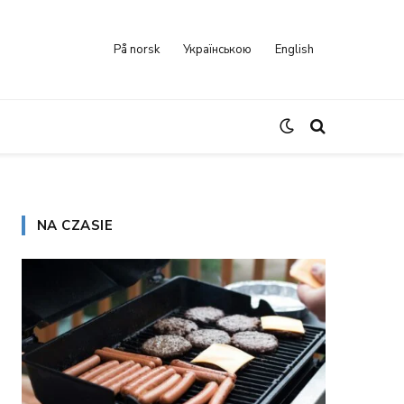
På norsk
Українською
English
NA CZASIE