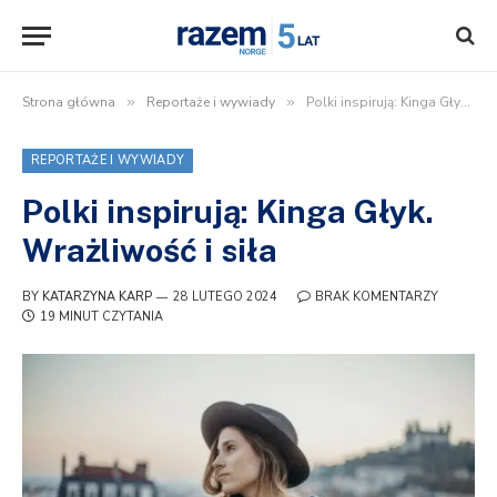
Strona główna
»
Reportaże i wywiady
»
Polki inspirują: Kinga Głyk. Wrażliwość i siła
REPORTAŻE I WYWIADY
Polki inspirują: Kinga Głyk.
Wrażliwość i siła
BY
KATARZYNA KARP
28 LUTEGO 2024
BRAK KOMENTARZY
19 MINUT CZYTANIA