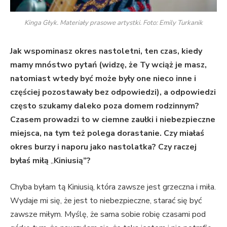
Kinga Głyk. Materiały prasowe artystki. Foto: Emily Turkanik
Jak wspominasz okres nastoletni, ten czas, kiedy
mamy mnóstwo pytań (widzę, że Ty wciąż je masz,
natomiast wtedy być może były one nieco inne i
częściej pozostawały bez odpowiedzi), a odpowiedzi
często szukamy daleko poza domem rodzinnym?
Czasem prowadzi to w ciemne zaułki i niebezpieczne
miejsca, na tym też polega dorastanie. Czy miałaś
okres burzy i naporu jako nastolatka? Czy raczej
byłaś miłą
„
Kiniusią”?
Chyba byłam tą Kiniusią, która zawsze jest grzeczna i miła.
Wydaje mi się, że jest to niebezpieczne, starać się być
zawsze miłym. Myślę, że sama sobie robię czasami pod