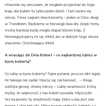
strasznie się cieszyłam, że mogłam przyjechać do tego
kraju, ale byłam tu tylko jeden dzień. I tym razem się
cieszę. Teraz zagram dwa koncerty – jeden w Oslo, drugi
w Trondheim. Będziemy w Norwegii dwa dni, dzięki temu
trochę bardziej będę mogła złapać klimat kraju. Z
Norwegią kojarzy mi się chłód, ale w dobrym tego słowa
znaczeniu. Orzeźwiający chłód.
A wracając do Dnia Kobiet – co najbardziej lubisz w
byciu kobietą?
Co lubię w byciu kobietą? Fajne pytanie, jeszcze nikt nigdy
mi takiego nie zadał. Muszę się zastanowić… – Kinga
odchyla głowę, chwilę milczy. – Lubię wrażliwość, którą,
myślę, że większość z nas kobiet posiada. Mężczyźni
też na pewno tę wrażliwość mają, tylko u nas jest ona
mocna. Lubię też siłę. Mimo pozoru słabości, kobiety są