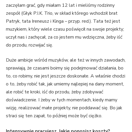
zaczęłam grać, gdy miałam 12 lat i mieliśmy rodzinny
zespół (Głyk P.I.K. Trio, w skład którego wchodził brat
Patryk, tata Ireneusz i Kinga – przyp. red.). Tata też jest
muzykiem, który wiele czasu poświęcił na swoje projekty;
uczył nas i zachęcał, za co jestem mu wdzięczna, żeby iść
do przodu, rozwijać się.
Duże ambicje wśród muzyków, ale też w innych zawodach,
sprawiają, że czasami boimy się podejmować działania, bo
to, co robimy, nie jest jeszcze doskonałe. A właśnie chodzi
o to, żeby robić tak, jak umiemy najlepiej na dany moment,
ale robić te kroki, iść do przodu, żeby zdobywać
doświadczenie. I żeby w tych momentach, kiedy mamy
wizję, realizować małe projekty, nie poddawać się. Bo jak
straci się ten zapał, to później może być ciężko.
Intensywnie pracujesz. Jakie ponosisz koszty?