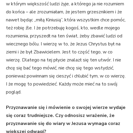
w którym większość ludzi żyje, a którego ja nie rozumiem
do końca – ale zrozumiałam, że jestem grzesznikiem i że
nawet będąc „miłą Kiniusią”, która wszystkim chce pomóc,
też robię źle. I że potrzebuję kogoś, kto, wedle mojego
rozumienia, przyszedł na ten świat, żeby zbawić ludzi od
wiecznego bólu. I wierzę w to, że Jezus Chrystus był na
ziemi i że był Zbawicielem. Jest to część tego, w co
wierzę. Dlatego na tej płycie znalazł się ten utwór. I nie
chcę się bać tego mówić, nie chcę się tego wstydzić,
ponieważ powinnam się cieszyć i chlubić tym, w co wierzę.
I że mogę to powiedzieć. Każdy może mieć na to swój
pogląd.
Przyznawanie się i mówienie o swojej wierze wydaje
się coraz trudniejsze. Czy odnosisz wrażenie, że
przyznawanie się do wiary w Jezusa wymaga coraz
większej odwagi?