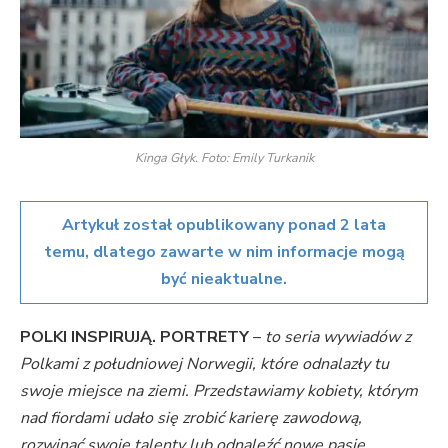
Kinga Głyk. Foto: Emily Turkanik
Artykuł został opublikowany ponad 2 lata
temu, dlatego zawarte w nim informacje mogą
być nieaktualne.
POLKI INSPIRUJĄ. PORTRETY
–
to seria wywiadów z
Polkami z południowej Norwegii, które odnalazły tu
swoje miejsce na ziemi. Przedstawiamy kobiety, którym
nad fiordami udało się zrobić karierę zawodową,
rozwinąć swoje talenty lub odnaleźć nowe pasje.