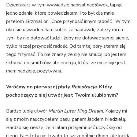
Dziennikarz w tym wywiadzie napisał nagłówek, łapiąc
jedno zdanie, które powiedziałam. I to był dla mnie
przełom. Brzmiał on „Chce przynosić innym radość”. W tym
okresie uświadomiłam sobie, że naprawdę zależy mi na
tym, by nie dołować ludzi i żeby nie dołować samej siebie,
tylko raczej przynosić radość. Od tamtej pory staram się
tego trzymać. To nie znaczy, że się nie smucę, bo jestem
skłonna do smutków, ale energia, która ze mnie bije jest,
mam nadzieję, pozytywna.
Wróćmy do pierwszej płyty
Rejestracja
. Który
pochodzący z niej utwór jest Twoim ulubionym?
Bardzo lubię utwór
Martin Luter King Dream
. Kojarzy mi
się z moim nauczycielem basu, panem Jackiem Niedzielą.
Bardzo się cieszę, że miałam przyjemność uczyć się od
niego. Niestety nie trwało to szczególnie długo, ale każda