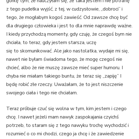
górkę tym, że nauczyłam się, że taka jestem i nie potrafię
z tego pudełka wyjść, z tej, w cudzysłowie, „dobroci” i
tego, że mogłabym kogoś zawieść. Od zawsze chcę być
dla drugiego człowieka i jest to dla mnie naprawdę ważne.
I kiedy przychodzą momenty, gdy czuję, że czegoś bym nie
chciała, to teraz, gdy jestem starsza, uczę
się to skomunikować. Ale jako nastolatka, wydaje mi się,
nawet nie byłam świadoma tego, że mogę czegoś nie
chcieć, albo że nie muszę zawsze mieć super humoru. I
chyba nie miałam takiego buntu, że teraz się „zapiję” I
będę robić złe rzeczy. Uważałam, że to jest niszczenie
swojego ciała i tego nie chciałam.
Teraz próbuje czuć się wolna w tym, kim jestem i czego
chcę. I nawet jeżeli mam nawyk zaspokajania czyichś
potrzeb, to staram się z tego nawyku trochę wychodzić i
rozumieć o co mi chodzi, czego ja chcę i że zawiedzenie