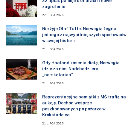
22 lipca: pamięć o ofiarach i nowe
zagrożenie
22 LIPCA 2026
Nie żyje Olaf Tufte. Norwegia żegna
jednego z najwybitniejszych sportowców
w swojej historii
21 LIPCA 2026
Gdy Haaland zmienia dietę, Norwegia
idzie za nim. Nadchodzi era
„norsketarian”
21 LIPCA 2026
Reprezentacyjne pamiątki z MŚ trafią na
aukcję. Dochód wesprze
poszkodowanych po pożarze w
Krokstadelva
21 LIPCA 2026