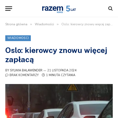
Strona główna
»
Wiadomości
»
Oslo: kierowcy znowu więcej zapłacą
WIADOMOŚCI
Oslo: kierowcy znowu więcej
zapłacą
BY
SYLWIA BALAWENDER
21 LISTOPADA 2024
BRAK KOMENTARZY
1 MINUTA CZYTANIA