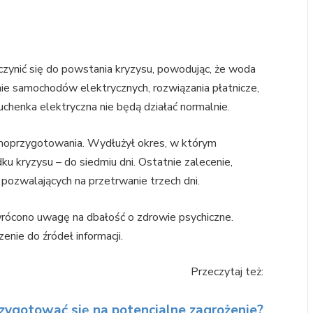
ynić się do powstania kryzysu, powodując, że woda
nie samochodów elektrycznych, rozwiązania płatnicze,
uchenka elektryczna nie będą działać normalnie.
amoprzygotowania. Wydłużył okres, w którym
u kryzysu – do siedmiu dni. Ostatnie zalecenie,
ozwalających na przetrwanie trzech dni.
rócono uwagę na dbałość o zdrowie psychiczne.
enie do źródeł informacji.
Przeczytaj też:
przygotować się na potencjalne zagrożenie?