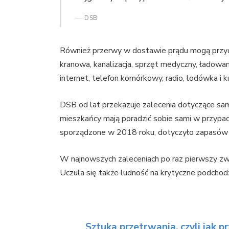
DSB
Również przerwy w dostawie prądu mogą przycz
kranowa, kanalizacja, sprzęt medyczny, ładowa
internet, telefon komórkowy, radio, lodówka i k
DSB od lat przekazuje zalecenia dotyczące s
mieszkańcy mają poradzić sobie sami w przypadk
sporządzone w 2018 roku, dotyczyło zapasów p
W najnowszych zaleceniach po raz pierwszy zw
Uczula się także ludność na krytyczne podchodz
Sztuka przetrwania, czyli jak 