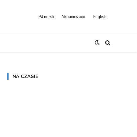
På norsk
Українською
English
NA CZASIE