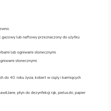
rewno.
ec gazowy lub naftowy przeznaczony do użytku
korbami lub ogniwami słonecznymi.
ogniwami słonecznymi.
h do 40. roku życia, kobiet w ciąży i karmiących
awilżane, płyn do dezynfekcji rąk, pieluszki, papier