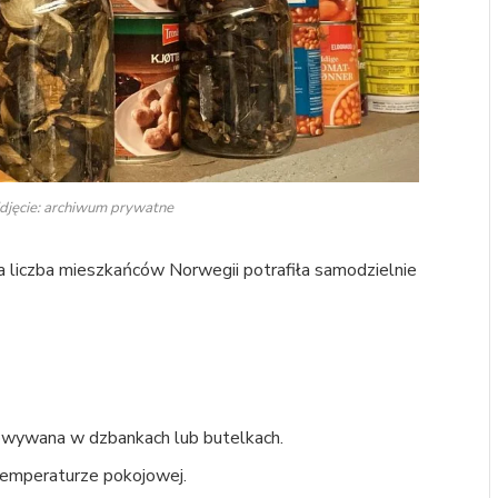
Zdjęcie: archiwum prywatne
a liczba mieszkańców Norwegii potrafiła samodzielnie
owywana w dzbankach lub butelkach.
emperaturze pokojowej.