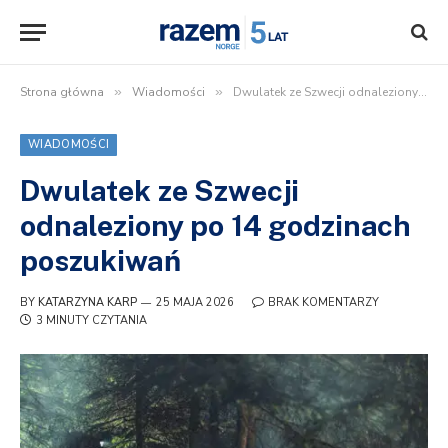
Strona główna
»
Wiadomości
»
Dwulatek ze Szwecji odnaleziony po 14 godzinach poszukiwań
WIADOMOŚCI
Dwulatek ze Szwecji
odnaleziony po 14 godzinach
poszukiwań
BY
KATARZYNA KARP
25 MAJA 2026
BRAK KOMENTARZY
3 MINUTY CZYTANIA