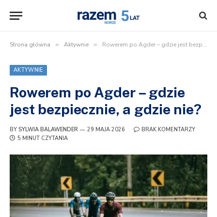
Strona główna
»
Aktywnie
»
Rowerem po Agder – gdzie jest bezpiecznie, a gdzie nie?
AKTYWNIE
Rowerem po Agder – gdzie
jest bezpiecznie, a gdzie nie?
BY
SYLWIA BALAWENDER
29 MAJA 2026
BRAK KOMENTARZY
5 MINUT CZYTANIA