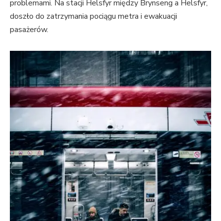
problemami. Na stacji Helsfyr między Brynseng a Helsfyr,
doszło do zatrzymania pociągu metra i ewakuacji
pasażerów.