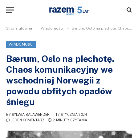
Strona główna
»
Wiadomości
»
Bærum, Oslo na piechotę. Chaos komunikacyjny we wschodniej Norwegii z powodu obfitych opadów śniegu
WIADOMOŚCI
Bærum, Oslo na piechotę.
Chaos komunikacyjny we
wschodniej Norwegii z
powodu obfitych opadów
śniegu
BY
SYLWIA BALAWENDER
17 STYCZNIA 2024
JEDEN KOMENTARZ
2 MINUTY CZYTANIA