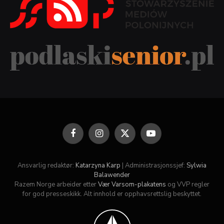
Facebook
Instagram
X
YouTube
(Twitter)
Ansvarlig redaktør:
Katarzyna Karp
| Administrasjonssjef:
Sylwia
Balawender
Razem Norge arbeider etter
Vær Varsom-plakatens
og VVP regler
for god presseskikk. Alt innhold er opphavsrettslig beskyttet.