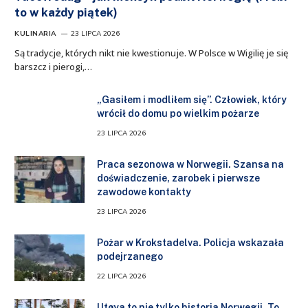
to w każdy piątek)
KULINARIA
23 LIPCA 2026
Są tradycje, których nikt nie kwestionuje. W Polsce w Wigilię je się
barszcz i pierogi,…
„Gasiłem i modliłem się”. Człowiek, który
wrócił do domu po wielkim pożarze
23 LIPCA 2026
Praca sezonowa w Norwegii. Szansa na
doświadczenie, zarobek i pierwsze
zawodowe kontakty
23 LIPCA 2026
Pożar w Krokstadelva. Policja wskazała
podejrzanego
22 LIPCA 2026
Utøya to nie tylko historia Norwegii. To