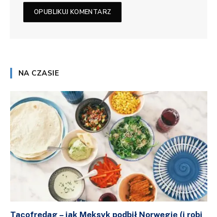
NA CZASIE
Tacofredag – jak Meksyk podbił Norwegię (i robi