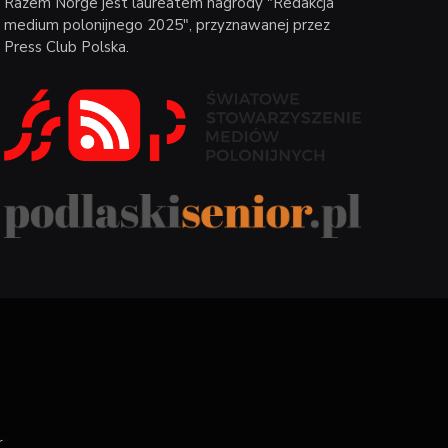
Razem Norge jest laureatem nagrody "Redakcja
medium polonijnego 2025", przyznawanej przez
Press Club Polska.
r