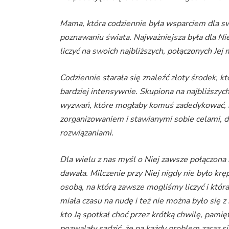
Mama, która codziennie była wsparciem dla sw
poznawaniu świata. Najważniejsza była dla Niej
liczyć na swoich najbliższych, połączonych Jej 
Codziennie starała się znaleźć złoty środek, kt
bardziej intensywnie. Skupiona na najbliższyc
wyzwań, które mogłaby komuś zadedykować
zorganizowaniem i stawianymi sobie celami, do
rozwiązaniami.
Dla wielu z nas myśl o Niej zawsze połączona
dawała. Milczenie przy Niej nigdy nie było kr
osobą, na którą zawsze mogliśmy liczyć i która 
miała czasu na nudę i też nie można było się z 
kto Ją spotkał choć przez krótką chwilę, pamięt
pozwalały sądzić, że na każdy problem zaraz si