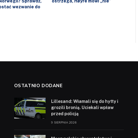
Norwegii? Sprawdź,
ostrzega, Høyre mówi „nie”
ostać wezwanie do
OSTATNIO DODANE
Lillesand: Włamali się do hytty i
grozili bronią. Uciekali wpław
przed policją
9 SIERPNIA 2026