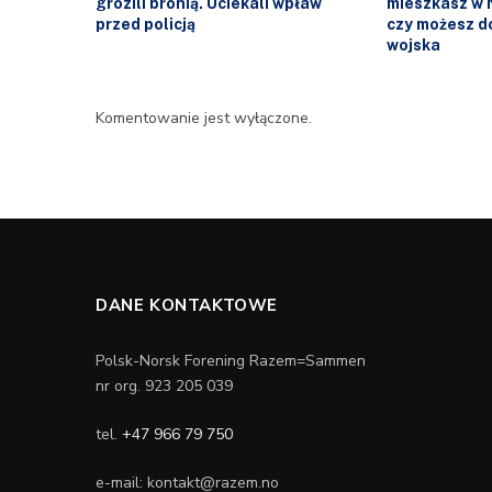
grozili bronią. Uciekali wpław
mieszkasz w 
przed policją
czy możesz d
wojska
Komentowanie jest wyłączone.
DANE KONTAKTOWE
Polsk-Norsk Forening Razem=Sammen
nr org. 923 205 039
tel.
+47 966 79 750
e-mail: kontakt@razem.no