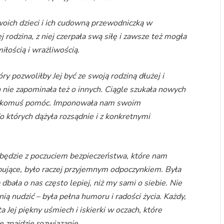
oich dzieci i ich cudowną przewodniczką w
 rodzina, z niej czerpała swą siłę i zawsze też mogła
miłością i wrażliwością.
óry pozwoliłby Jej być ze swoją rodziną dłużej i
h nie zapominała też o innych. Ciągle szukała nowych
, komuś pomóc. Imponowała nam swoim
 których dążyła rozsądnie i z konkretnymi
 będzie z poczuciem bezpieczeństwa, które nam
ępujące, było raczej przyjemnym odpoczynkiem. Była
dbała o nas często lepiej, niż my sami o siebie. Nie
nią nudzić – była pełna humoru i radości życia. Każdy,
a Jej piękny uśmiech i iskierki w oczach, które
ę znajdzie rozwiązanie.