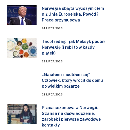
Norwegia objęta wyższym cłem
niż Unia Europejska. Powód?
Praca przymusowa
24 LIPCA 2026
Tacofredag – jak Meksyk podbił
Norwegię (i robi to w każdy
piątek)
23 LIPCA 2026
„Gasiłem i modliłem się”.
Człowiek, który wrócił do domu
po wielkim pożarze
23 LIPCA 2026
Praca sezonowa w Norwegii.
Szansa na doświadczenie,
zarobek i pierwsze zawodowe
kontakty