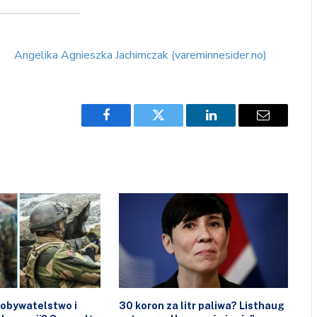
Angelika Agnieszka Jachimczak (vareminnesider.no)
Facebook
Twitter
LinkedIn
Email
 obywatelstwo i
30 koron za litr paliwa? Listhaug