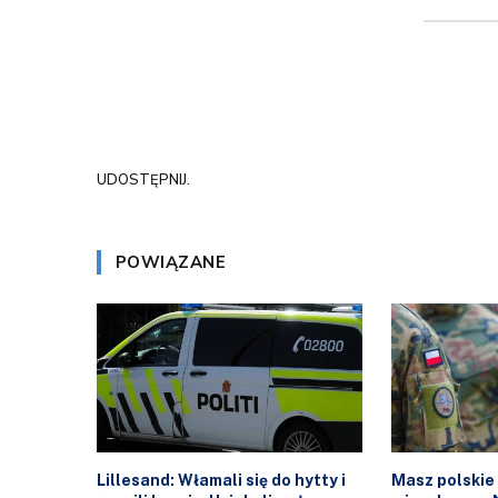
UDOSTĘPNIJ.
POWIĄZANE
Lillesand: Włamali się do hytty i
Masz polskie