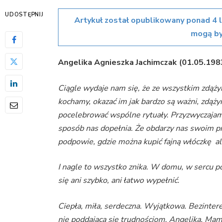
UDOSTĘPNIJ
Artykuł został opublikowany ponad 4 
mogą by
Angelika Agnieszka Jachimczak (01.05.19
Ciągle wydaje nam się, że ze wszystkim zdąży
kochamy, okazać im jak bardzo są ważni, zdąż
pocelebrować wspólne rytuały. Przyzwyczajamy 
sposób nas dopełnia. Że obdarzy nas swoim p
podpowie, gdzie można kupić fajną włóczkę a
I nagle to wszystko znika. W domu, w sercu po
się ani szybko, ani łatwo wypełnić.
Ciepła, miła, serdeczna. Wyjątkowa. Bezintere
nie poddająca się trudnościom. Angelika. Mama