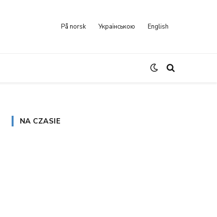
På norsk
Українською
English
NA CZASIE