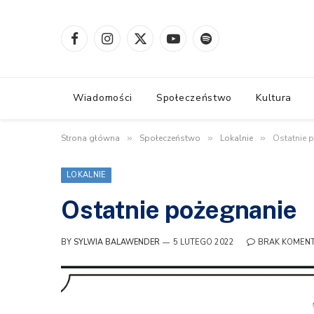
Facebook
Instagram
X
YouTube
Spotify
(Twitter)
Wiadomości
Społeczeństwo
Kultura
Strona główna
»
Społeczeństwo
»
Lokalnie
»
Ostatnie 
LOKALNIE
Ostatnie pożegnanie
BY
SYLWIA BALAWENDER
5 LUTEGO 2022
BRAK KOMEN