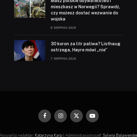
Masz polskie obywatelstwo i
mieszkasz w Norwegii? Sprawdź,
czy możesz dostać wezwanie do
wojska
8 SIERPNIA 2026
30 koron za litr paliwa? Listhaug
ostrzega, Høyre mówi „nie”
7 SIERPNIA 2026
Facebook
Instagram
X
YouTube
(Twitter)
Ansvarlig redaktør:
Katarzyna Karp
| Administrasjonssjef:
Sylwia Balawende