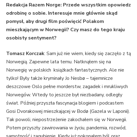
Redakcja Razem Norge: Przede wszystkim opowiedz
odrobinę o sobie. Interesuje mnie głównie skąd
pomysł, aby drugi film poświęcić Polakom
mieszkającym w Norwegii? Czy masz do tego kraju
osobisty sentyment?
Tomasz Korczak
: Sam już nie wiem, kiedy się zaczęło z tą
Norwegią. Zapewne lata temu. Natknąłem się na
Norwegię w polskich książkach fantastycznych. Ale nie
tylko! Były także kryminały Jo Nesbø – tajemnicze
deszczowe Oslo pełne morderstw, zagadek i mrukliwych
Norwegów. Wtedy to jeszcze był niezbadany, odległy
świat. Później przyszła fascynacja blogiem i podcastem
Gosi Dvorakowej mieszkającej w Bodø (Gazela w Laponii).
Tak powoli, niepostrzeżenie zakochałem się w Norwegii.
Potem przyszły zawirowania w życiu, pandemia, rozwód,
samotność i zagubienie. Kiedy już pokonałem ból oraz