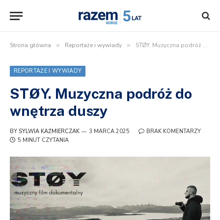
Strona główna
»
Reportaże i wywiady
»
STØY. Muzyczna podróż do wnętrza duszy
REPORTAŻE I WYWIADY
STØY. Muzyczna podróż do
wnętrza duszy
BY
SYLWIA KAŹMIERCZAK
3 MARCA 2025
BRAK KOMENTARZY
5 MINUT CZYTANIA