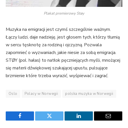
Plakat premierowy Støy
Muzyka na emigracji jest czymś szczególnie ważnym.
Łączy ludzi, daje nadzieję, jest głosem tych, którzy tłumią
w sercu tęsknotę za rodziną i ojczyzną. Pozwala
zapomnieć o wyzwaniach, jakie niesie za sobą emigracja.
STØY (pol. hałas) to natłok pęczniejących myśli, mnożącej
się materii dźwiękowej szukającej upustu, pulsujące
brzmienie które trzeba wyrazić, wyśpiewać i zagrać.
Oslo
Polacy w Norwegii
polska muzyka w Norwegii
Facebook
Twitter
LinkedIn
Email