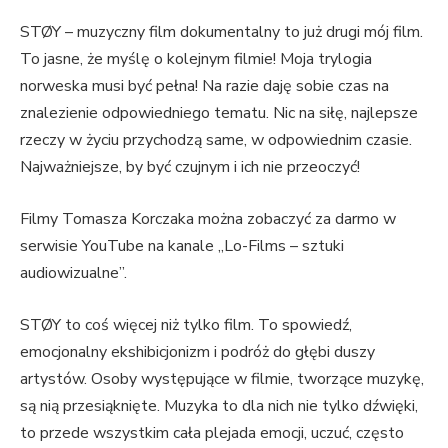
STØY – muzyczny film dokumentalny to już drugi mój film.
To jasne, że myślę o kolejnym filmie! Moja trylogia
norweska musi być pełna! Na razie daję sobie czas na
znalezienie odpowiedniego tematu. Nic na siłę, najlepsze
rzeczy w życiu przychodzą same, w odpowiednim czasie.
Najważniejsze, by być czujnym i ich nie przeoczyć!
Filmy Tomasza Korczaka można zobaczyć za darmo w
serwisie YouTube na kanale „Lo-Films – sztuki
audiowizualne”.
STØY to coś więcej niż tylko film. To spowiedź,
emocjonalny ekshibicjonizm i podróż do głębi duszy
artystów. Osoby występujące w filmie, tworzące muzykę,
są nią przesiąknięte. Muzyka to dla nich nie tylko dźwięki,
to przede wszystkim cała plejada emocji, uczuć, często