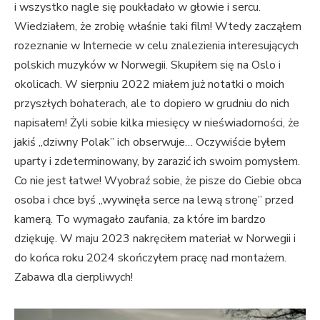
i wszystko nagle się poukładało w głowie i sercu.
Wiedziałem, że zrobię właśnie taki film! Wtedy zacząłem
rozeznanie w Internecie w celu znalezienia interesujących
polskich muzyków w Norwegii. Skupiłem się na Oslo i
okolicach. W sierpniu 2022 miałem już notatki o moich
przyszłych bohaterach, ale to dopiero w grudniu do nich
napisałem! Żyli sobie kilka miesięcy w nieświadomości, że
jakiś „dziwny Polak” ich obserwuje… Oczywiście byłem
uparty i zdeterminowany, by zarazić ich swoim pomysłem.
Co nie jest łatwe! Wyobraź sobie, że pisze do Ciebie obca
osoba i chce byś „wywinęła serce na lewą stronę” przed
kamerą. To wymagało zaufania, za które im bardzo
dziękuję. W maju 2023 nakręciłem materiał w Norwegii i
do końca roku 2024 skończyłem pracę nad montażem.
Zabawa dla cierpliwych!