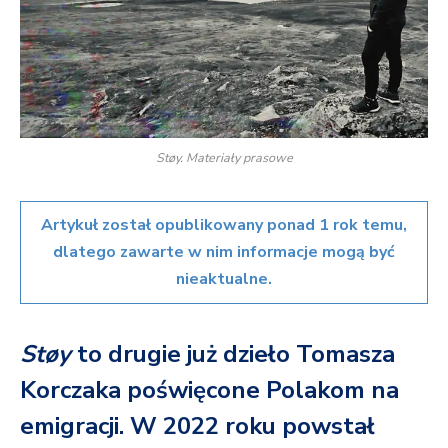
Støy. Materiały prasowe
Artykuł został opublikowany ponad 1 rok temu,
dlatego zawarte w nim informacje mogą być
nieaktualne.
Støy
to drugie już dzieło Tomasza
Korczaka poświęcone Polakom na
emigracji. W 2022 roku powstał