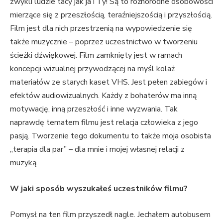
zwykli ludzie tacy jak ja i Ty! Są to różnorodne osobowości
mierzące się z przeszłością, teraźniejszością i przyszłością.
Film jest dla nich przestrzenią na wypowiedzenie się
także muzycznie – poprzez uczestnictwo w tworzeniu
ścieżki dźwiękowej. Film zamknięty jest w ramach
koncepcji wizualnej przywodzącej na myśl kolaż
materiałów ze starych kaset VHS. Jest pełen zabiegów i
efektów audiowizualnych. Każdy z bohaterów ma inną
motywację, inną przeszłość i inne wyzwania. Tak
naprawdę tematem filmu jest relacja człowieka z jego
pasją. Tworzenie tego dokumentu to także moja osobista
„terapia dla par” – dla mnie i mojej własnej relacji z
muzyką.
W jaki sposób wyszukałeś uczestników filmu?
Pomysł na ten film przyszedł nagle. Jechałem autobusem