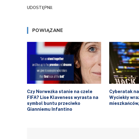
UDOSTĘPNIJ.
POWIĄZANE
Czy Norweżka stanie na czele
Cyberatak na
FIFA? Lise Klaveness wyrasta na
Wyciekły wra
symbol buntu przeciwko
mieszkańców,
Gianniemu Infantino