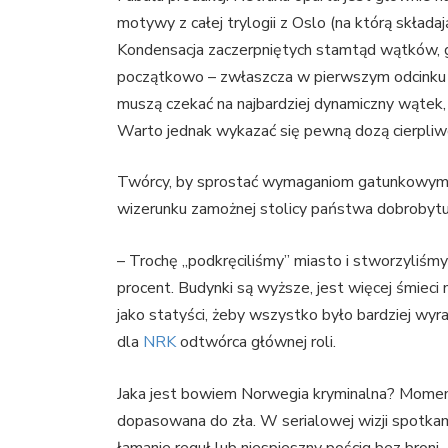
motywy z całej trylogii z Oslo (na którą składaj
Kondensacja zaczerpniętych stamtąd wątków, ge
początkowo – zwłaszcza w pierwszym odcinku 
muszą czekać na najbardziej dynamiczny wątek,
Warto jednak wykazać się pewną dozą cierpliwo
Twórcy, by sprostać wymaganiom gatunkowym, n
wizerunku zamożnej stolicy państwa dobrobyt
– Trochę „podkręciliśmy” miasto i stworzyliśm
procent. Budynki są wyższe, jest więcej śmieci 
jako statyści, żeby wszystko było bardziej wyr
dla
NRK
odtwórca głównej roli.
Jaka jest bowiem Norwegia kryminalna? Momenta
dopasowana do zła. W serialowej wizji spotka
łamanie reguł lub niespieszny pościg bez broni.