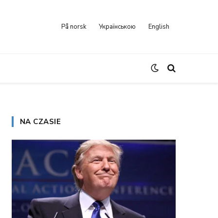
På norsk
Українською
English
NA CZASIE