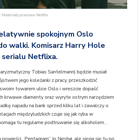
: Materiały prasowe Netflix
relatywnie spokojnym Oslo
 do walki. Komisarz Harry Hole
erialu Netflixa.
charyzmatyczny Tobias Santelmann) będzie musiał
bójstwem jego koleżanki z pracy, przeszkodzić
swoim towarem ulice Oslo i wreszcie dopaść
ach krwawe diamenty oraz wyryte ostrym narzędziem
gadkę napadu na bank sprzed kilku lat i zawalczy o
elacjach międzyludzkich czuje się jak ryba w
pomaga tu regularne podtruwanie się alkoholem…
na powieści „Pentagram” Jo Nesbø, ale sięga się tu po