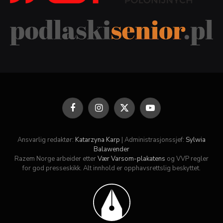
Facebook
Instagram
X
YouTube
(Twitter)
Ansvarlig redaktør:
Katarzyna Karp
| Administrasjonssjef:
Sylwia
Balawender
Razem Norge arbeider etter
Vær Varsom-plakatens
og VVP regler
for god presseskikk. Alt innhold er opphavsrettslig beskyttet.