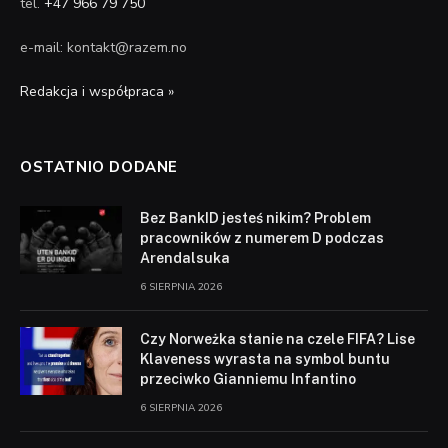
tel.
+47 966 79 750
e-mail: kontakt@razem.no
Redakcja i współpraca »
OSTATNIO DODANE
Bez BankID jesteś nikim? Problem
pracowników z numerem D podczas
Arendalsuka
6 SIERPNIA 2026
Czy Norweżka stanie na czele FIFA? Lise
Klaveness wyrasta na symbol buntu
przeciwko Gianniemu Infantino
6 SIERPNIA 2026