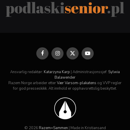
Facebook
Instagram
X
YouTube
(Twitter)
Ansvarlig redaktør:
Katarzyna Karp
| Administrasjonssjef:
Sylwia
Balawender
Razem Norge arbeider etter
Vær Varsom-plakatens
og VVP regler
for god presseskikk. Alt innhold er opphavsrettslig beskyttet.
© 2026
Razem=Sammen
| Made in Kristiansand