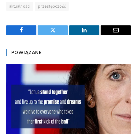
aktualności
przestępczość
Facebook
Twitter
LinkedIn
Email
POWIĄZANE