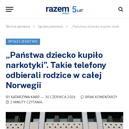
Strona główna
»
Społeczeństwo
»
„Państwa dziecko kupiło narkotyki”. Takie telefony odbierali rodzice w całej Norwegii
SPOŁECZEŃSTWO
„Państwa dziecko kupiło
narkotyki”. Takie telefony
odbierali rodzice w całej
Norwegii
BY
KATARZYNA KARP
30 CZERWCA 2026
BRAK KOMENTARZY
2 MINUTY CZYTANIA