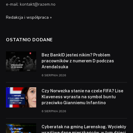
e-mail: kontakt@razem.no
Redakcja i współpraca »
OSTATNIO DODANE
Bez BankID jesteś nikim? Problem
pracowników z numerem D podczas
Arendalsuka
6 SIERPNIA 2026
Czy Norweżka stanie na czele FIFA? Lise
Klaveness wyrasta na symbol buntu
przeciwko Gianniemu Infantino
6 SIERPNIA 2026
Cyberatak na gminę Lørenskog. Wyciekły
wrażliwe dane mieszkańców, w tym dzieci