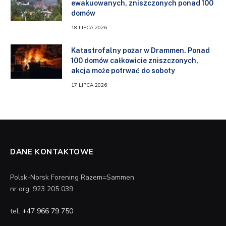
ewakuowanych, zniszczonych ponad 100
domów
18 LIPCA 2026
Katastrofalny pożar w Drammen. Ponad
100 domów całkowicie zniszczonych,
akcja może potrwać do soboty
17 LIPCA 2026
DANE KONTAKTOWE
Polsk-Norsk Forening Razem=Sammen
nr org. 923 205 039
tel.
+47 966 79 750